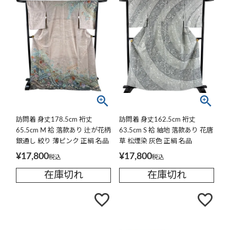
訪問着 身丈178.5cm 裄丈
訪問着 身丈162.5cm 裄丈
65.5cm M 袷 落款あり 辻が花柄
63.5cm S 袷 紬地 落款あり 花唐
銀通し 絞り 薄ピンク 正絹 名品
草 松煙染 灰色 正絹 名品
¥
17,800
¥
17,800
税込
税込
在庫切れ
在庫切れ