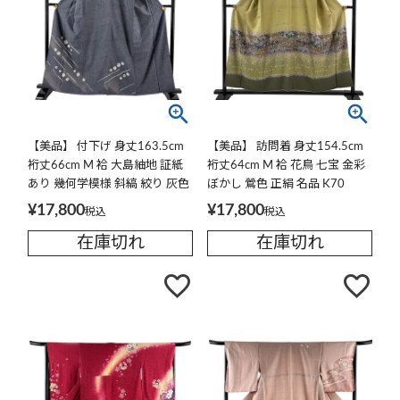
【美品】 付下げ 身丈163.5cm
【美品】 訪問着 身丈154.5cm
裄丈66cm M 袷 大島紬地 証紙
裄丈64cm M 袷 花鳥 七宝 金彩
あり 幾何学模様 斜縞 絞り 灰色
ぼかし 鶯色 正絹 名品 K70
正絹 名品
¥
17,800
¥
17,800
税込
税込
在庫切れ
在庫切れ