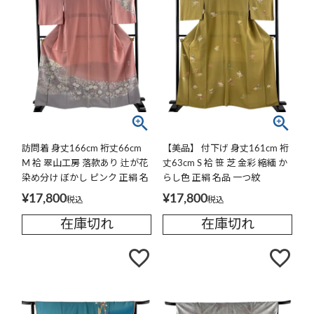
訪問着 身丈166cm 裄丈66cm
【美品】 付下げ 身丈161cm 裄
M 袷 翠山工房 落款あり 辻が花
丈63cm S 袷 笹 芝 金彩 縮緬 か
染め分け ぼかし ピンク 正絹 名
らし色 正絹 名品 一つ紋
品
¥
17,800
¥
17,800
税込
税込
在庫切れ
在庫切れ