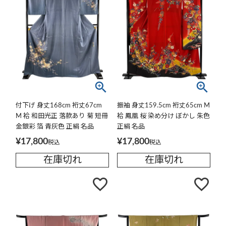
付下げ 身丈168cm 裄丈67cm
振袖 身丈159.5cm 裄丈65cm M
M 袷 和田光正 落款あり 菊 短冊
袷 鳳凰 桜 染め分け ぼかし 朱色
金銀彩 箔 青灰色 正絹 名品
正絹 名品
¥
17,800
¥
17,800
税込
税込
在庫切れ
在庫切れ