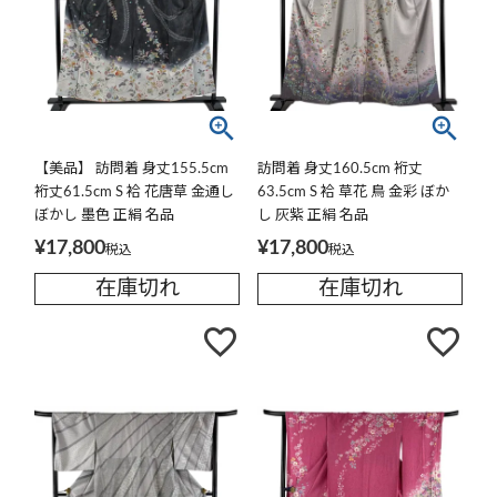
【美品】 訪問着 身丈155.5cm
訪問着 身丈160.5cm 裄丈
裄丈61.5cm S 袷 花唐草 金通し
63.5cm S 袷 草花 鳥 金彩 ぼか
ぼかし 墨色 正絹 名品
し 灰紫 正絹 名品
¥
17,800
¥
17,800
税込
税込
在庫切れ
在庫切れ