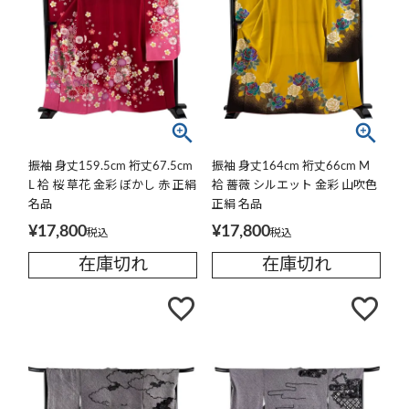
振袖 身丈159.5cm 裄丈67.5cm
振袖 身丈164cm 裄丈66cm M
L 袷 桜 草花 金彩 ぼかし 赤 正絹
袷 薔薇 シルエット 金彩 山吹色
名品
正絹 名品
¥
17,800
¥
17,800
税込
税込
在庫切れ
在庫切れ