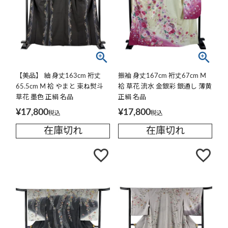
【美品】 紬 身丈163cm 裄丈
振袖 身丈167cm 裄丈67cm M
65.5cm M 袷 やまと 束ね熨斗
袷 草花 流水 金銀彩 銀通し 薄黄
草花 墨色 正絹 名品
正絹 名品
¥
17,800
¥
17,800
税込
税込
在庫切れ
在庫切れ