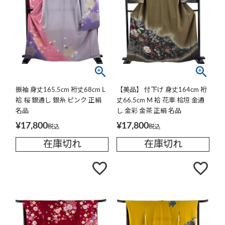
振袖 身丈165.5cm 裄丈68cm L
【美品】 付下げ 身丈164cm 裄
袷 桜 銀通し 銀糸 ピンク 正絹
丈66.5cm M 袷 花車 桧垣 金通
名品
し 金彩 金茶 正絹 名品
¥
17,800
¥
17,800
税込
税込
在庫切れ
在庫切れ