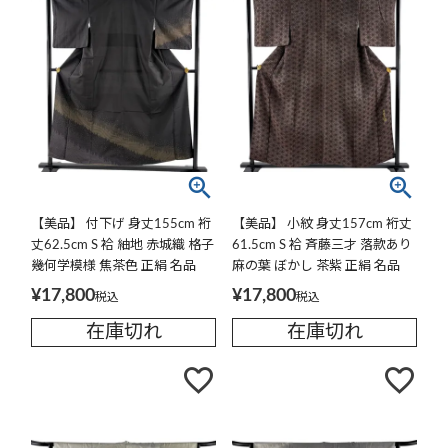
【美品】 付下げ 身丈155cm 裄
【美品】 小紋 身丈157cm 裄丈
丈62.5cm S 袷 紬地 赤城織 格子
61.5cm S 袷 斉藤三才 落款あり
幾何学模様 焦茶色 正絹 名品
麻の葉 ぼかし 茶紫 正絹 名品
¥
17,800
¥
17,800
税込
税込
在庫切れ
在庫切れ