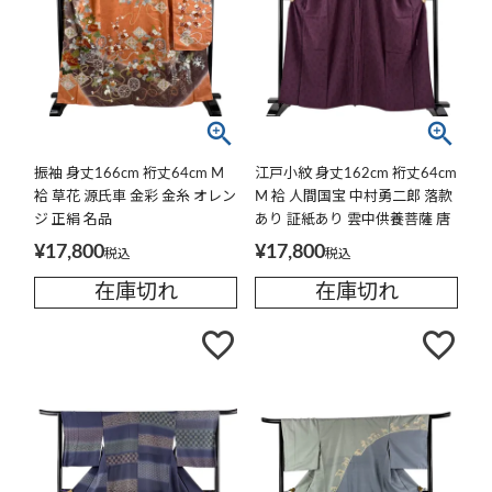
振袖 身丈166cm 裄丈64cm M
江戸小紋 身丈162cm 裄丈64cm
袷 草花 源氏車 金彩 金糸 オレン
M 袷 人間国宝 中村勇二郎 落款
ジ 正絹 名品
あり 証紙あり 雲中供養菩薩 唐
草 赤紫 正絹 名品 一つ紋
¥
17,800
¥
17,800
税込
税込
在庫切れ
在庫切れ