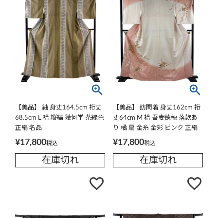
【美品】 紬 身丈164.5cm 裄丈
【美品】 訪問着 身丈162cm 裄
68.5cm L 袷 縦縞 幾何学 茶緑色
丈64cm M 袷 吾妻徳穂 落款あ
正絹 名品
り 橘 扇 金糸 金彩 ピンク 正絹
名品
¥
17,800
¥
17,800
税込
税込
在庫切れ
在庫切れ