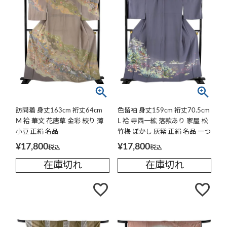
訪問着 身丈163cm 裄丈64cm
色留袖 身丈159cm 裄丈70.5cm
M 袷 華文 花唐草 金彩 絞り 薄
L 袷 寺西一絋 落款あり 家屋 松
小豆 正絹 名品
竹梅 ぼかし 灰紫 正絹 名品 一つ
紋
¥
17,800
¥
17,800
税込
税込
在庫切れ
在庫切れ