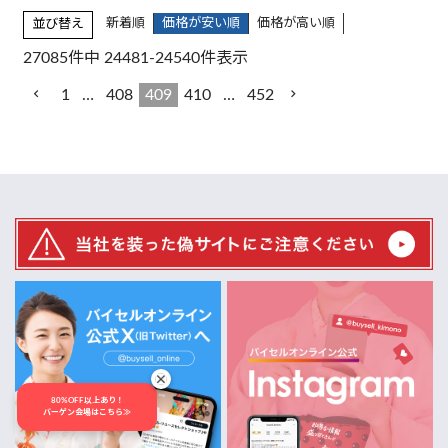
新着順
価格が安い順
価格が高い順
並び替え
27085
件中
24481
-
24540
件表示
1
…
408
409
410
…
452
80%OFF以上あり！
バーゲン会場はこちら≫