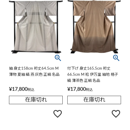
紬 身丈158cm 裄丈64.5cm M
付下げ 身丈165.5cm 裄丈
薄物 夏紬 縞 燕 灰色 正絹 名品
66.5cm M 袷 伊万里 紬地 格子
縞 薄茶色 正絹 名品
¥
17,800
¥
17,800
税込
税込
在庫切れ
在庫切れ