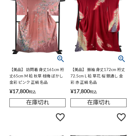
【美品】 訪問着 身丈161cm 裄
【美品】 振袖 身丈172cm 裄丈
丈65cm M 袷 秋草 枝梅 ぼかし
72.5cm L 袷 草花 桜 銀通し 金
金彩 ピンク 正絹 名品
彩 赤 正絹 名品
¥
17,800
¥
17,800
税込
税込
在庫切れ
在庫切れ