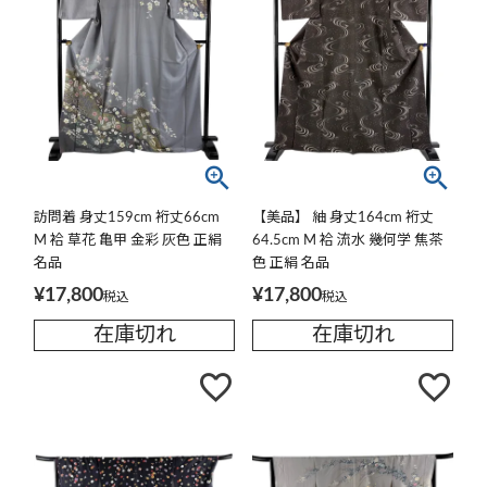
訪問着 身丈159cm 裄丈66cm
【美品】 紬 身丈164cm 裄丈
M 袷 草花 亀甲 金彩 灰色 正絹
64.5cm M 袷 流水 幾何学 焦茶
名品
色 正絹 名品
¥
17,800
¥
17,800
税込
税込
在庫切れ
在庫切れ