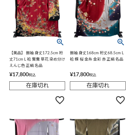
【美品】 振袖 身丈172.5cm 裄
振袖 身丈168cm 裄丈68.5cm L
丈71cm L 袷 鴛鴦 草花 染め分け
袷 蝶 桜 金糸 金彩 赤 正絹 名品
えんじ色 正絹 名品
¥
17,800
¥
17,800
税込
税込
在庫切れ
在庫切れ