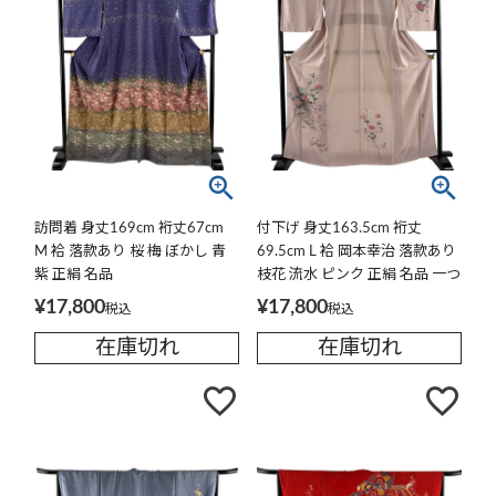
訪問着 身丈169cm 裄丈67cm
付下げ 身丈163.5cm 裄丈
M 袷 落款あり 桜 梅 ぼかし 青
69.5cm L 袷 岡本幸治 落款あり
紫 正絹 名品
枝花 流水 ピンク 正絹 名品 一つ
紋
¥
17,800
¥
17,800
税込
税込
在庫切れ
在庫切れ