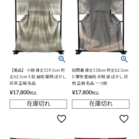
【美品】 小紋 身丈159.5cm 裄
訪問着 身丈158cm 裄丈62.5cm
丈62.5cm S 袷 紬地 葉柄 ぼかし
S 薄物 夏紬地 木賊 波 ぼかし 灰
灰茶 正絹 名品
色 正絹 名品 一つ紋
¥
17,800
¥
17,800
税込
税込
在庫切れ
在庫切れ