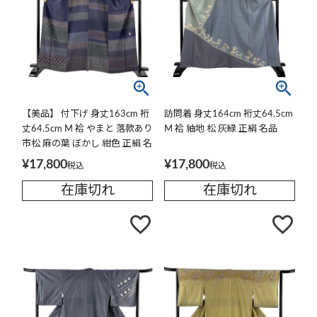
【美品】 付下げ 身丈163cm 裄
訪問着 身丈164cm 裄丈64.5cm
丈64.5cm M 袷 やまと 落款あり
M 袷 紬地 松 灰緑 正絹 名品
市松 麻の葉 ぼかし 紺色 正絹 名
品
¥
17,800
¥
17,800
税込
税込
在庫切れ
在庫切れ