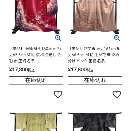
【美品】 振袖 身丈160.5cm 裄
【美品】 訪問着 身丈161cm 裄
丈65.5cm M 袷 桜 梅 金通し 金
丈66.5cm M 袷 辻が花 笹 染め
彩 赤 正絹 名品
分け ピンク 正絹 名品
¥
17,800
¥
17,800
税込
税込
在庫切れ
在庫切れ