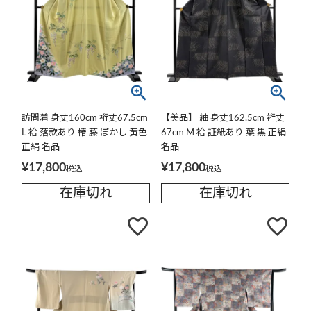
訪問着 身丈160cm 裄丈67.5cm
【美品】 紬 身丈162.5cm 裄丈
L 袷 落款あり 椿 藤 ぼかし 黄色
67cm M 袷 証紙あり 葉 黒 正絹
正絹 名品
名品
¥
17,800
¥
17,800
税込
税込
在庫切れ
在庫切れ