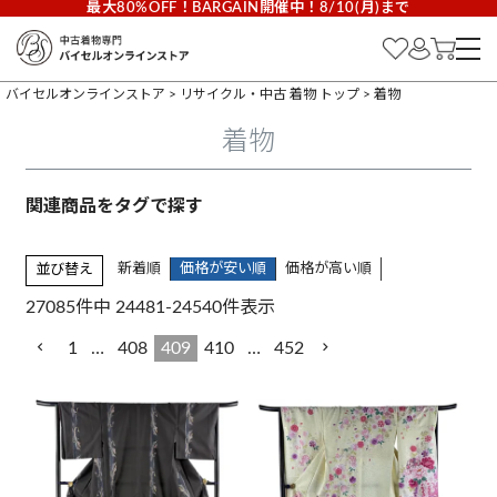
最大80%OFF！BARGAIN開催中！8/10(月)まで
バイセルオンラインストア
リサイクル・中古 着物 トップ
着物
着物
新着順
価格が安い順
価格が高い順
並び替え
27085
件中
24481
-
24540
件表示
1
…
408
409
410
…
452