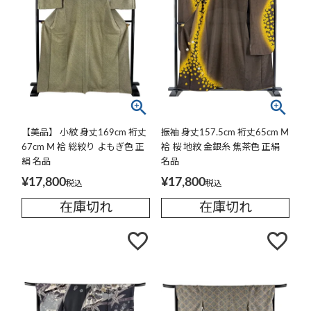
【美品】 小紋 身丈169cm 裄丈
振袖 身丈157.5cm 裄丈65cm M
67cm M 袷 総絞り よもぎ色 正
袷 桜 地紋 金銀糸 焦茶色 正絹
絹 名品
名品
¥
17,800
¥
17,800
税込
税込
在庫切れ
在庫切れ