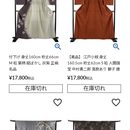
付下げ 身丈160cm 裄丈66cm
【美品】 江戸小紋 身丈
M 袷 葉柄 縦ぼかし 灰紫 正絹
160.5cm 裄丈62cm S 袷 人間国
名品
宝 中村勇二郎 落款あり 獅子 唐
草 赤茶 正絹 名品
¥
17,800
¥
17,800
税込
税込
在庫切れ
在庫切れ