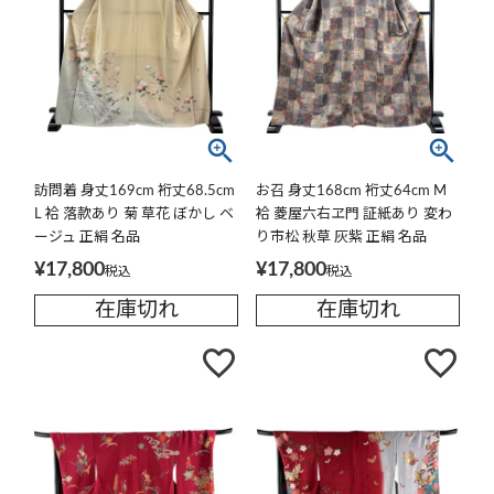
訪問着 身丈169cm 裄丈68.5cm
お召 身丈168cm 裄丈64cm M
L 袷 落款あり 菊 草花 ぼかし ベ
袷 菱屋六右ヱ門 証紙あり 変わ
ージュ 正絹 名品
り市松 秋草 灰紫 正絹 名品
¥
17,800
¥
17,800
税込
税込
在庫切れ
在庫切れ