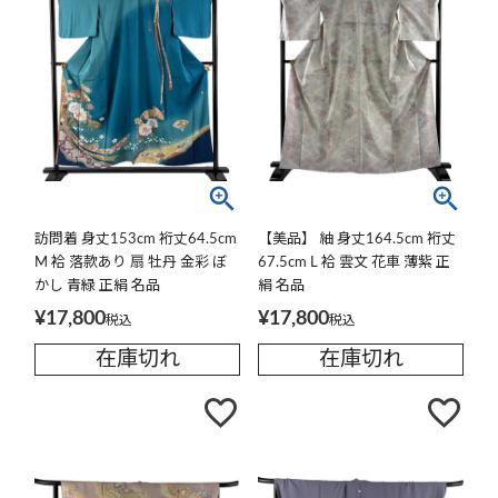
訪問着 身丈153cm 裄丈64.5cm
【美品】 紬 身丈164.5cm 裄丈
M 袷 落款あり 扇 牡丹 金彩 ぼ
67.5cm L 袷 雲文 花車 薄紫 正
かし 青緑 正絹 名品
絹 名品
¥
17,800
¥
17,800
税込
税込
在庫切れ
在庫切れ