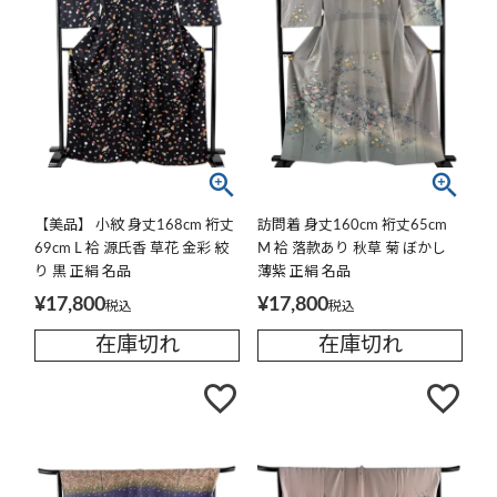
【美品】 小紋 身丈168cm 裄丈
訪問着 身丈160cm 裄丈65cm
69cm L 袷 源氏香 草花 金彩 絞
M 袷 落款あり 秋草 菊 ぼかし
り 黒 正絹 名品
薄紫 正絹 名品
¥
17,800
¥
17,800
税込
税込
在庫切れ
在庫切れ