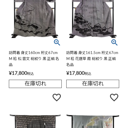
訪問着 身丈160cm 裄丈67cm
訪問着 身丈161.5cm 裄丈67cm
M 袷 松 雲文 総絞り 黒 正絹 名
M 袷 花唐草 霞 総絞り 黒 正絹
品
名品
¥
17,800
¥
17,800
税込
税込
在庫切れ
在庫切れ