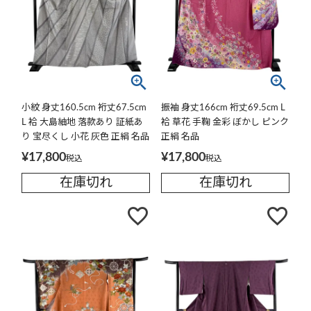
小紋 身丈160.5cm 裄丈67.5cm
振袖 身丈166cm 裄丈69.5cm L
L 袷 大島紬地 落款あり 証紙あ
袷 草花 手鞠 金彩 ぼかし ピンク
り 宝尽くし 小花 灰色 正絹 名品
正絹 名品
¥
17,800
¥
17,800
税込
税込
在庫切れ
在庫切れ