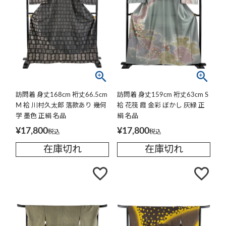
訪問着 身丈168cm 裄丈66.5cm
訪問着 身丈159cm 裄丈63cm S
M 袷 川村久太郎 落款あり 幾何
袷 花筏 霞 金彩 ぼかし 灰緑 正
学 墨色 正絹 名品
絹 名品
¥
17,800
¥
17,800
税込
税込
在庫切れ
在庫切れ