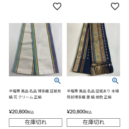
半幅帯 美品 名品 博多織 証紙有
半幅帯 美品 名品 証紙あり 本場
縞 花 クリーム 正絹
筑前博多織 菱 縞 紺色 正絹
¥
20,800
¥
20,800
税込
税込
在庫切れ
在庫切れ