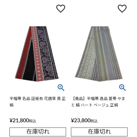
半幅帯 名品 証紙有 花唐草 黒 正
【美品】半幅帯 逸品 夏帯 やま
絹
と 縞 ハート ベージュ 正絹
¥
21,800
¥
23,800
税込
税込
在庫切れ
在庫切れ