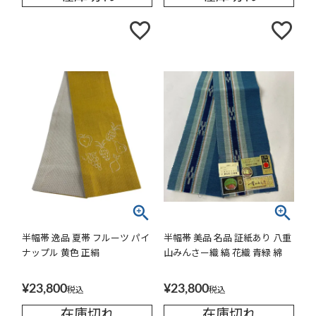
半幅帯 逸品 夏帯 フルーツ パイ
半幅帯 美品 名品 証紙あり 八重
ナップル 黄色 正絹
山みんさー織 縞 花織 青緑 綿
¥
23,800
¥
23,800
税込
税込
在庫切れ
在庫切れ