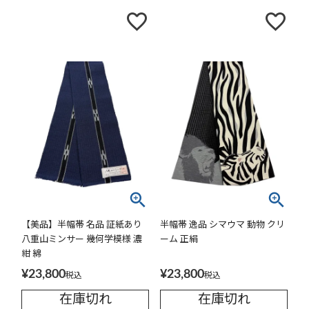
【美品】半幅帯 名品 証紙あり
半幅帯 逸品 シマウマ 動物 クリ
八重山ミンサー 幾何学模様 濃
ーム 正絹
紺 綿
¥
23,800
¥
23,800
税込
税込
在庫切れ
在庫切れ