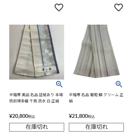
半幅帯 美品 名品 証紙あり 本場
半幅帯 名品 葡萄 鱗 クリーム 正
筑前博多織 千鳥 流水 白 正絹
絹
¥
20,800
¥
21,800
税込
税込
在庫切れ
在庫切れ