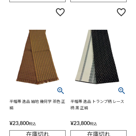
半幅帯 逸品 紬地 幾何学 茶色 正
半幅帯 逸品 トランプ柄 レース
絹
柄 黒 正絹
¥
23,800
¥
23,800
税込
税込
在庫切れ
在庫切れ