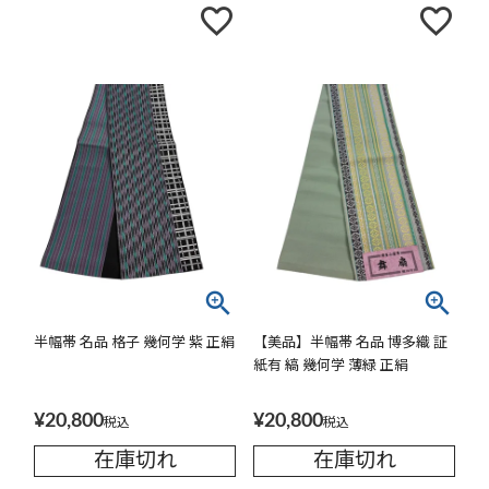
半幅帯 名品 格子 幾何学 紫 正絹
【美品】半幅帯 名品 博多織 証
紙有 縞 幾何学 薄緑 正絹
¥
20,800
¥
20,800
税込
税込
在庫切れ
在庫切れ