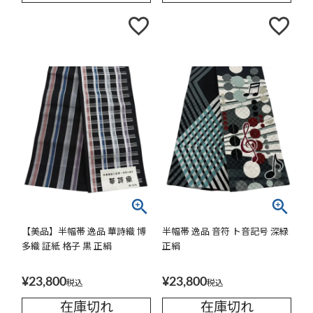
【美品】半幅帯 逸品 華詩織 博
半幅帯 逸品 音符 ト音記号 深緑
多織 証紙 格子 黒 正絹
正絹
¥
23,800
¥
23,800
税込
税込
在庫切れ
在庫切れ