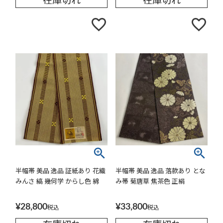
在庫切れ
在庫切れ
半幅帯 美品 逸品 証紙あり 花織
半幅帯 美品 逸品 落款あり とな
みんさ 縞 幾何学 からし色 綿
み帯 菊唐草 焦茶色 正絹
¥
28,800
¥
33,800
税込
税込