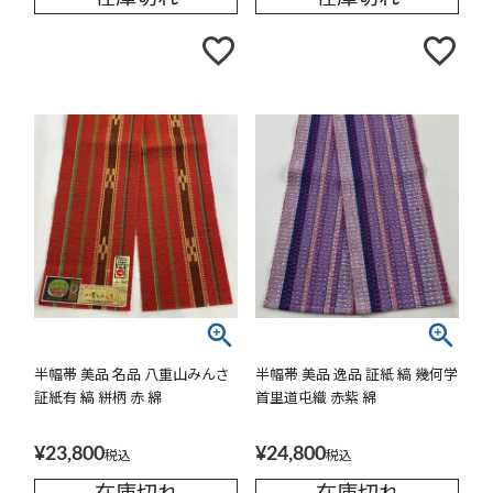
半幅帯 美品 名品 八重山みんさ
半幅帯 美品 逸品 証紙 縞 幾何学
証紙有 縞 絣柄 赤 綿
首里道屯織 赤紫 綿
¥
23,800
¥
24,800
税込
税込