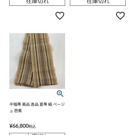
在庫切れ
在庫切れ
半幅帯 美品 逸品 夏帯 縞 ベージ
ュ 芭蕉
¥
66,800
税込