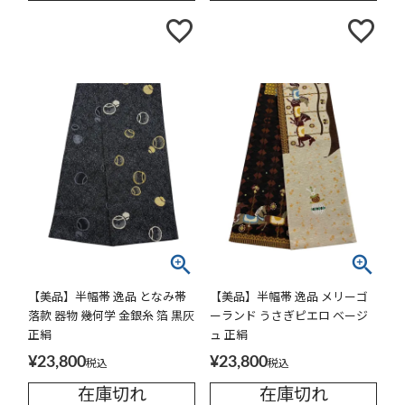
【美品】半幅帯 逸品 となみ帯
【美品】半幅帯 逸品 メリーゴ
落款 器物 幾何学 金銀糸 箔 黒灰
ーランド うさぎピエロ ベージ
正絹
ュ 正絹
¥
23,800
¥
23,800
税込
税込
在庫切れ
在庫切れ