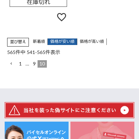
在庫切れ
新着順
価格が安い順
価格が高い順
並び替え
565
件中
541
-
565
件表示
1
…
9
10