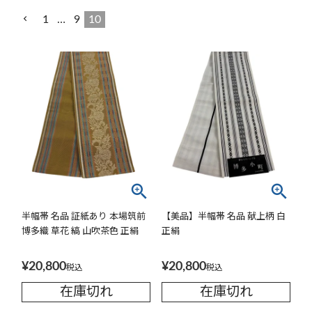
1
…
9
10
半幅帯 名品 証紙あり 本場筑前
【美品】半幅帯 名品 献上柄 白
博多織 草花 縞 山吹茶色 正絹
正絹
¥
20,800
¥
20,800
税込
税込
在庫切れ
在庫切れ