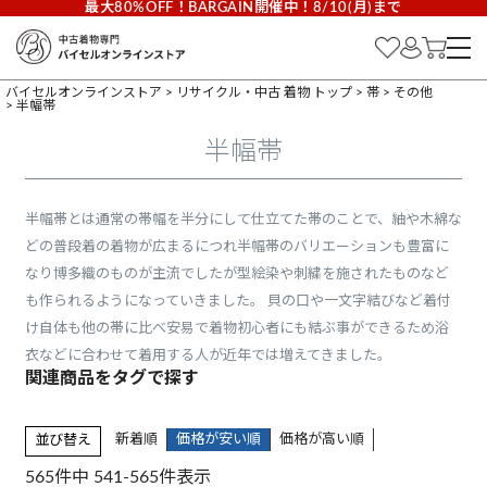
最大80%OFF！BARGAIN開催中！8/10(月)まで
バイセルオンラインストア
リサイクル・中古 着物 トップ
帯
その他
半幅帯
半幅帯
半幅帯とは通常の帯幅を半分にして仕立てた帯のことで、紬や木綿な
どの普段着の着物が広まるにつれ半幅帯のバリエーションも豊富に
なり博多織のものが主流でしたが型絵染や刺繍を施されたものなど
も作られるようになっていきました。 貝の口や一文字結びなど着付
け自体も他の帯に比べ安易で着物初心者にも結ぶ事ができるため浴
衣などに合わせて着用する人が近年では増えてきました。
新着順
価格が安い順
価格が高い順
並び替え
565
件中
541
-
565
件表示