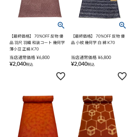
【最終価格】 70%OFF 反物 優
【最終価格】 70%OFF 反物 優
品 羽尺 羽織 和装コート 幾何学
品 小紋 幾何学 白 綿 K70
薄小豆 正絹 K70
当店通常価格
¥
6,800
当店通常価格
¥
6,800
¥
2,040
¥
2,040
税込
税込