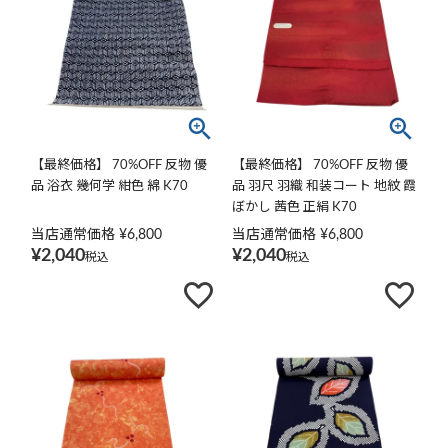
【最終価格】 70%OFF 反物 優
【最終価格】 70%OFF 反物 優
品 浴衣 幾何学 紺色 綿 K70
品 羽尺 羽織 和装コート 地紋 霞
ぼかし 茜色 正絹 K70
当店通常価格
¥
6,800
当店通常価格
¥
6,800
¥
2,040
¥
2,040
税込
税込