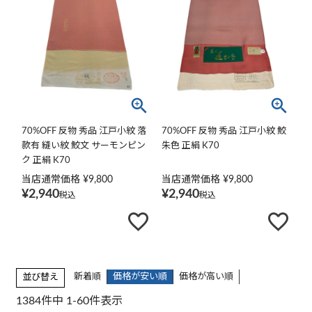
70%OFF 反物 秀品 江戸小紋 落
70%OFF 反物 秀品 江戸小紋 鮫
款有 縫い紋 鮫文 サーモンピン
朱色 正絹 K70
ク 正絹 K70
当店通常価格
¥
9,800
当店通常価格
¥
9,800
¥
2,940
¥
2,940
税込
税込
新着順
価格が安い順
価格が高い順
並び替え
1384
件中
1
-
60
件表示