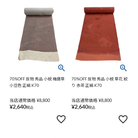
70%OFF 反物 秀品 小紋 梅唐草
70%OFF 反物 秀品 小紋 草花 絞
小豆色 正絹 K70
り 赤茶 正絹 K70
当店通常価格
¥
8,800
当店通常価格
¥
8,800
¥
2,640
¥
2,640
税込
税込