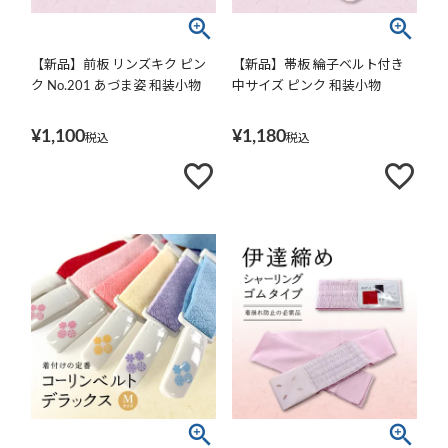
【新品】前板 リンズキク ピン
【新品】帯板 綸子ベルト付き
ク No.201 あづま姿 和装小物
中サイズ ピンク 和装小物
¥
1,100
¥
1,180
税込
税込