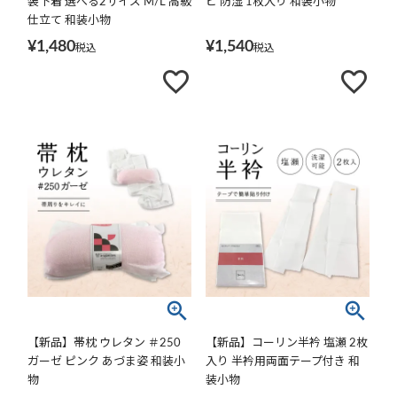
装下着 選べる2サイズ M/L 高級
ビ 防湿 1枚入り 和装小物
仕立て 和装小物
¥
1,480
¥
1,540
税込
税込
【新品】帯枕 ウレタン ＃250
【新品】コーリン半衿 塩瀬 2枚
ガーゼ ピンク あづま姿 和装小
入り 半衿用両面テープ付き 和
物
装小物