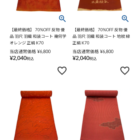
【最終価格】 70%OFF 反物 優
【最終価格】 70%OFF 反物 優
品 羽尺 羽織 和装コート 幾何学
品 羽尺 羽織 和装コート 地紋 緑
オレンジ 正絹 K70
正絹 K70
当店通常価格
¥
6,800
当店通常価格
¥
6,800
¥
2,040
¥
2,040
税込
税込