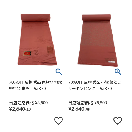
70%OFF 反物 秀品 色無地 地紋
70%OFF 反物 秀品 小紋 葉と実
堅牢染 朱色 正絹 K70
サーモンピンク 正絹 K70
当店通常価格
¥
8,800
当店通常価格
¥
8,800
¥
2,640
¥
2,640
税込
税込