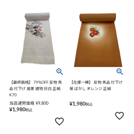
【最終価格】 79%OFF 反物 秀
【在庫一掃】 反物 秀品 付下げ
品 付下げ 風景 建物 灰白 正絹
菊 ぼかし オレンジ 正絹
K70
当店通常価格
¥
9,800
¥
1,980
税込
¥
1,980
税込