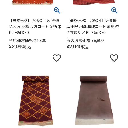
【最終価格】 70%OFF 反物 優
【最終価格】 70%OFF 反物 優
品 羽尺 羽織 和装コート 葉柄 朱
品 羽尺 羽織 和装コート 縦縞 逆
色 正絹 K70
さ雲取り 茜色 正絹 K70
当店通常価格
¥
6,800
当店通常価格
¥
6,800
¥
2,040
¥
2,040
税込
税込