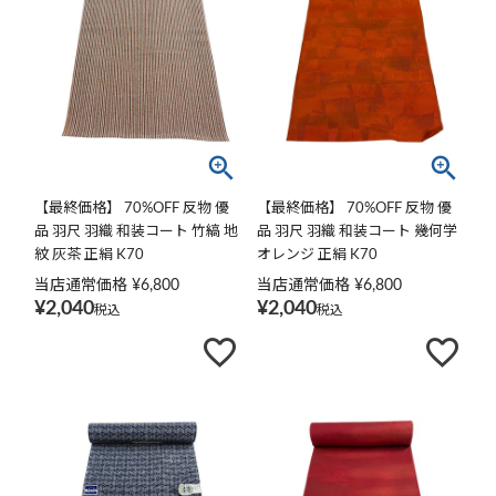
【最終価格】 70%OFF 反物 優
【最終価格】 70%OFF 反物 優
品 羽尺 羽織 和装コート 竹縞 地
品 羽尺 羽織 和装コート 幾何学
紋 灰茶 正絹 K70
オレンジ 正絹 K70
当店通常価格
¥
6,800
当店通常価格
¥
6,800
¥
2,040
¥
2,040
税込
税込