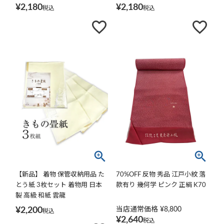
¥
2,180
¥
2,180
税込
税込
【新品】 着物 保管収納用品 た
70%OFF 反物 秀品 江戸小紋 落
とう紙 3枚セット 着物用 日本
款有り 幾何学 ピンク 正絹 K70
製 高級 和紙 雲龍
¥
2,200
当店通常価格
¥
8,800
税込
¥
2,640
税込