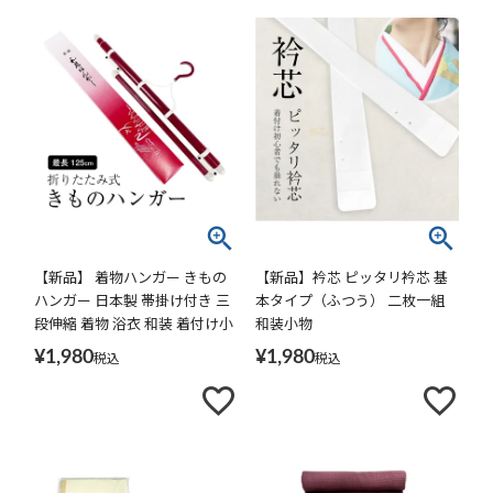
【新品】 着物ハンガー きもの
【新品】衿芯 ピッタリ衿芯 基
ハンガー 日本製 帯掛け付き 三
本タイプ（ふつう） 二枚一組
段伸縮 着物 浴衣 和装 着付け小
和装小物
物 保管収納用品
¥
1,980
¥
1,980
税込
税込