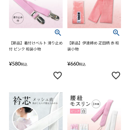
【新品】着付けベルト 滑り止め
【新品】伊達締め 疋田柄 赤 和
付 ピンク 和装小物
装小物
¥
580
¥
660
税込
税込