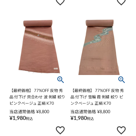
【最終価格】 77%OFF 反物 秀
【最終価格】 77%OFF 反物 秀
品 付下げ 貝合わせ 波 刺繍 絞り
品 付下げ 雪輪 霞 刺繍 絞り ピ
ピンクベージュ 正絹 K70
ンクベージュ 正絹 K70
当店通常価格
¥
8,800
当店通常価格
¥
8,800
¥
1,980
¥
1,980
税込
税込