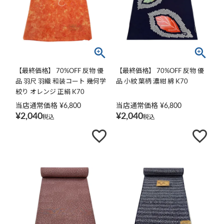
【最終価格】 70%OFF 反物 優
【最終価格】 70%OFF 反物 優
品 羽尺 羽織 和装コート 幾何学
品 小紋 葉柄 濃紺 綿 K70
絞り オレンジ 正絹 K70
当店通常価格
¥
6,800
当店通常価格
¥
6,800
¥
2,040
¥
2,040
税込
税込