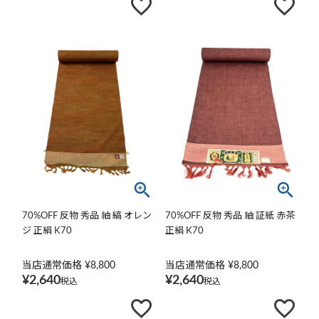
70%OFF 反物 秀品 紬 縞 オレン
70%OFF 反物 秀品 紬 証紙 赤茶
ジ 正絹 K70
正絹 K70
当店通常価格
¥
8,800
当店通常価格
¥
8,800
¥
2,640
¥
2,640
税込
税込