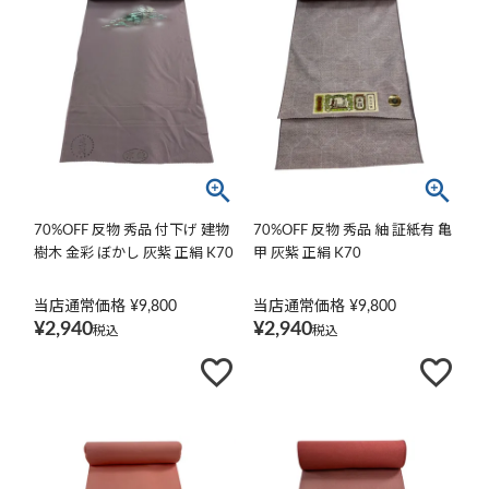
70%OFF 反物 秀品 付下げ 建物
70%OFF 反物 秀品 紬 証紙有 亀
樹木 金彩 ぼかし 灰紫 正絹 K70
甲 灰紫 正絹 K70
当店通常価格
¥
9,800
当店通常価格
¥
9,800
¥
2,940
¥
2,940
税込
税込