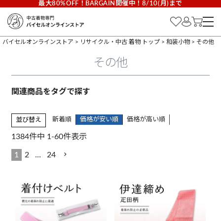
最大80%OFF！BARGAIN開催中！8/10(月)まで
バイセルオンラインストア
リサイクル・中古 着物 トップ
和装小物
その他
その他
新着順
価格が安い順
価格が高い順
並び替え
1384
件中
1
-
60
件表示
1
2
…
24