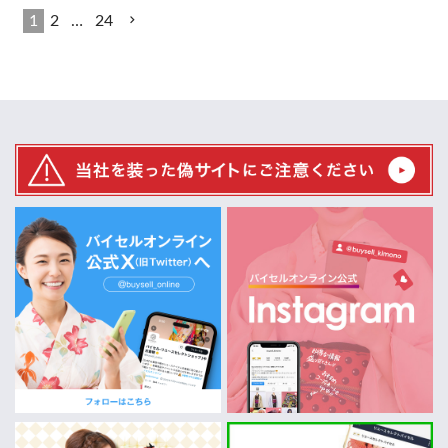
1
2
…
24