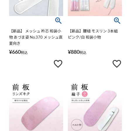
【新品】 メッシュ 衿芯 和装小
【新品】腰紐 モスリン 3本組
物 あづま姿 No.370 メッシュ直
ピンク/白 和装小物
夏向き
¥
660
¥
880
税込
税込