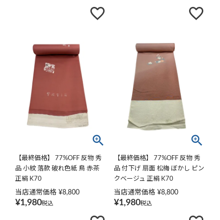
【最終価格】 77%OFF 反物 秀
【最終価格】 77%OFF 反物 秀
品 小紋 落款 破れ色紙 鳥 赤茶
品 付下げ 扇面 松梅 ぼかし ピン
正絹 K70
クベージュ 正絹 K70
当店通常価格
¥
8,800
当店通常価格
¥
8,800
¥
1,980
¥
1,980
税込
税込