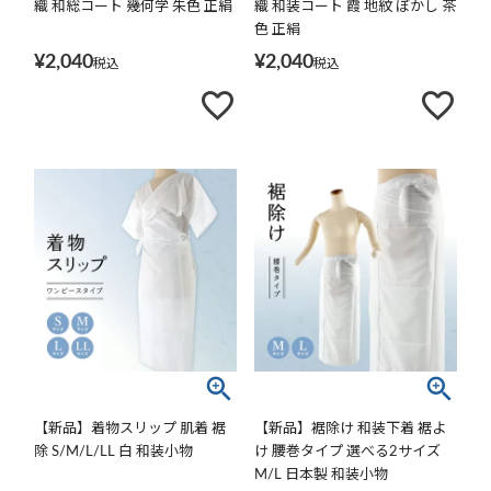
織 和総コート 幾何学 朱色 正絹
織 和装コート 霞 地紋 ぼかし 茶
色 正絹
¥
2,040
¥
2,040
税込
税込
【新品】着物スリップ 肌着 裾
【新品】裾除け 和装下着 裾よ
除 S/M/L/LL 白 和装小物
け 腰巻タイプ 選べる2サイズ
M/L 日本製 和装小物