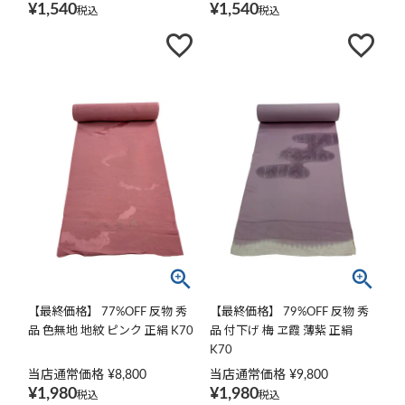
¥
1,540
¥
1,540
税込
税込
【最終価格】 77%OFF 反物 秀
【最終価格】 79%OFF 反物 秀
品 色無地 地紋 ピンク 正絹 K70
品 付下げ 梅 ヱ霞 薄紫 正絹
K70
当店通常価格
¥
8,800
当店通常価格
¥
9,800
¥
1,980
¥
1,980
税込
税込