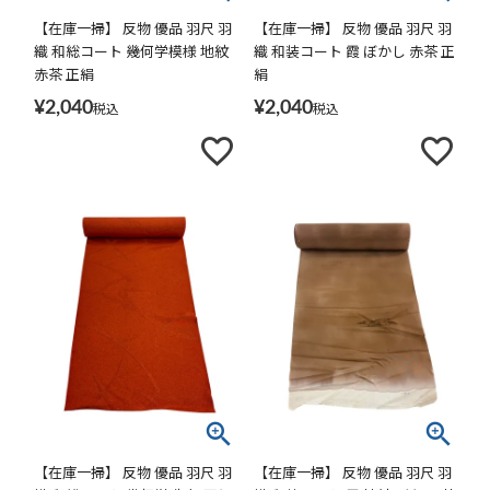
【在庫一掃】 反物 優品 羽尺 羽
【在庫一掃】 反物 優品 羽尺 羽
織 和総コート 幾何学模様 地紋
織 和装コート 霞 ぼかし 赤茶 正
赤茶 正絹
絹
¥
2,040
¥
2,040
税込
税込
【在庫一掃】 反物 優品 羽尺 羽
【在庫一掃】 反物 優品 羽尺 羽