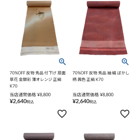
70%OFF 反物 秀品 付下げ 扇面
70%OFF 反物 秀品 紬 縞 ぼかし
草花 金銀彩 薄オレンジ 正絹
柄 茜色 正絹 K70
K70
当店通常価格
¥
8,800
当店通常価格
¥
8,800
¥
2,640
¥
2,640
税込
税込