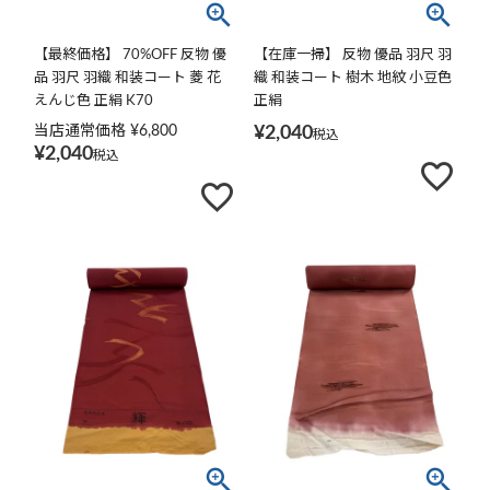
【最終価格】 70%OFF 反物 優
【在庫一掃】 反物 優品 羽尺 羽
品 羽尺 羽織 和装コート 菱 花
織 和装コート 樹木 地紋 小豆色
えんじ色 正絹 K70
正絹
当店通常価格
¥
6,800
¥
2,040
税込
¥
2,040
税込