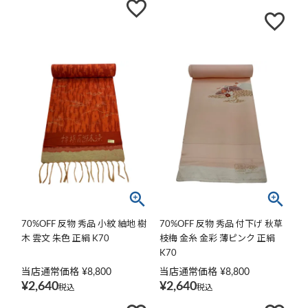
70%OFF 反物 秀品 小紋 紬地 樹
70%OFF 反物 秀品 付下げ 秋草
木 雲文 朱色 正絹 K70
枝梅 金糸 金彩 薄ピンク 正絹
K70
当店通常価格
¥
8,800
当店通常価格
¥
8,800
¥
2,640
¥
2,640
税込
税込