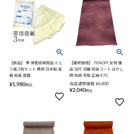
【新品】 帯 保管収納用品 たと
【最終価格】 70%OFF 反物 優
う紙 3枚セット 帯用 日本製 高
品 羽尺 羽織 和装コート ぼかし
級 和紙 雲龍
柄 地紋 茶紫 正絹 K70
¥
1,980
当店通常価格
¥
6,800
税込
¥
2,040
税込