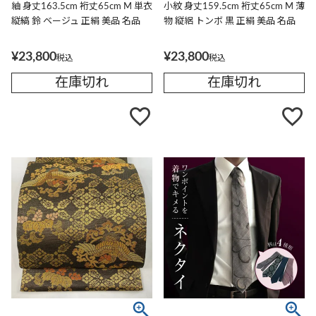
紬 身丈163.5cm 裄丈65cm M 単衣
小紋 身丈159.5cm 裄丈65cm M 薄
縦縞 鈴 ベージュ 正絹 美品 名品
物 縦絽 トンボ 黒 正絹 美品 名品
¥
23,800
¥
23,800
税込
税込
在庫切れ
在庫切れ