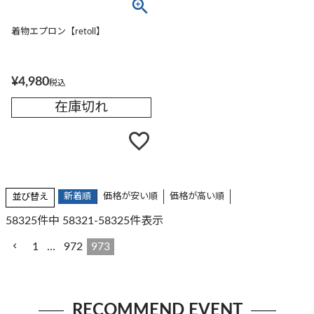
着物エプロン【retoll】
¥
4,980
税込
在庫切れ
新着順
価格が安い順
価格が高い順
並び替え
58325
件中
58321
-
58325
件表示
1
…
972
973
RECOMMEND EVENT