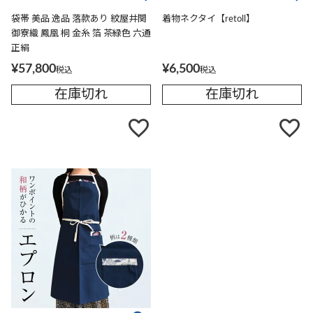
袋帯 美品 逸品 落款あり 紋屋井関
着物ネクタイ【retoll】
御寮織 鳳凰 桐 金糸 箔 茶緑色 六通
正絹
¥
57,800
¥
6,500
税込
税込
在庫切れ
在庫切れ