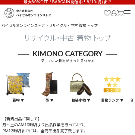
最大80%OFF！BARGAIN開催中！8/10(月)まで
バイセルオンラインストア
リサイクル・中古 着物 トップ
リサイクル・中古 着物 トップ
KIMONO CATEGORY
探していた着物がきっと見つかる
着物 ▼
帯 ▼
和装小物 ▼
着物ランク ▼
価
【新規出品に関して】
月～土のAM10時頃より出品作業を行っており、
PM12時頃までには、全商品出品完了致します。