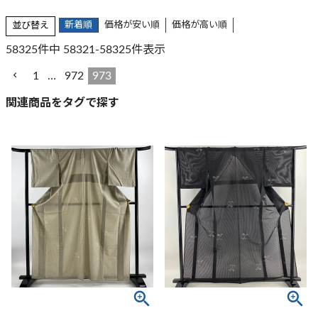
新着順
価格が安い順
価格が高い順
並び替え
58325
件中
58321
-
58325
件表示
1
…
972
973