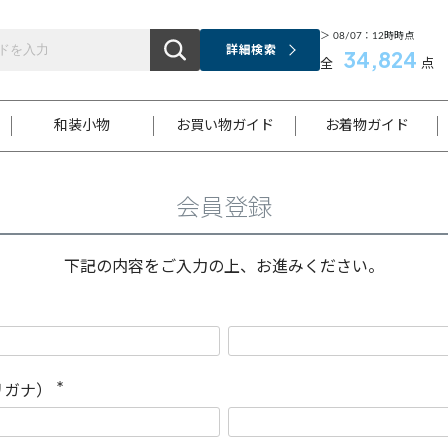
＞ 08/07：12時時点
詳細検索
34,824
全
点
和装小物
お買い物ガイド
お着物ガイド
会員登録
ス
お支払いについて
はじめてのお着物ガイド
新規会員登録
着物知識
スタッフブログ
サイズ案内
着物参考サイズ/採寸について
和色チャート集
お問い合わせ
処法
ご返品について
メールマガジンのご登録
着物販売方法について
関連サイト一覧
下記の内容をご入力の上、お進みください。
袋名古屋帯
黒留袖
帯締め
開き名
色留袖
帯揚げ
古屋帯
付下げ
帯締め
丸帯
色無地
作り帯
着物
配送について
商品ランクについて(当店基準)
帯揚げセット
ショール
小紋
浴衣
襦袢
和装コート
リガナ）
(
必
須