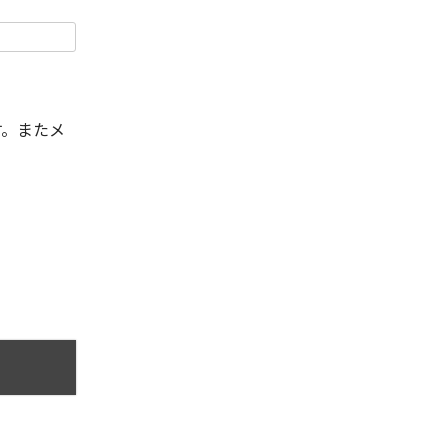
す。またメ
。