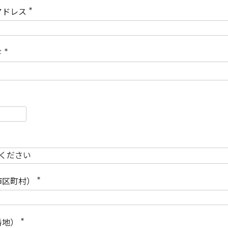
)
アドレス
(
必
須
)
ド
(
必
須
)
必
須
必
須
市区町村）
(
必
須
)
番地）