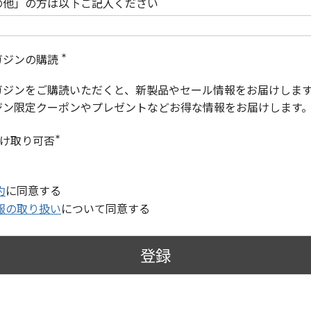
の他」の方は以下ご記入ください
ガジンの購読
(
必
ガジンをご購読いただくと、新製品やセール情報をお届けしま
須
)
ジン限定クーポンやプレゼントなどお得な情報をお届けします
受け取り可否
(
必
須
)
約
に同意する
報の取り扱い
について同意する
登録