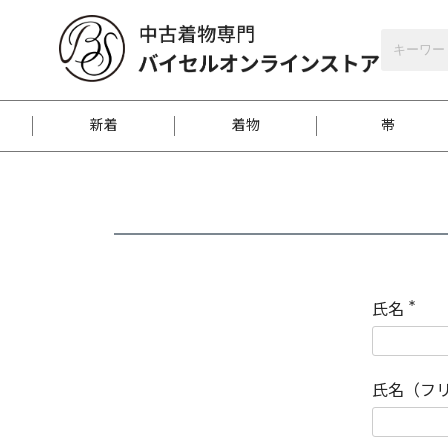
バイセルオンラインストア
会員登録
新着
着物
帯
お客様に届くまで
商品お取り寄せサービ
ご注文方法のご案内
お着物がにおう時の対
和装バッグ
訪問着
袋帯
名古屋帯
振袖
反物
梱包方法のご案内
氏名
(
必
須
江戸小紋
紬
)
氏名（フ