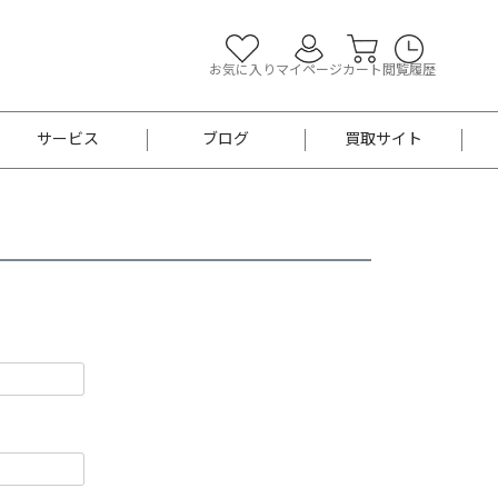
お気に入り
マイページ
カート
閲覧履歴
サービス
ブログ
買取サイト
よくあるご質問
お買い物診断
半幅帯
帯留め
お召
男性用帯
着物帯
新品
セット
袴
男性用