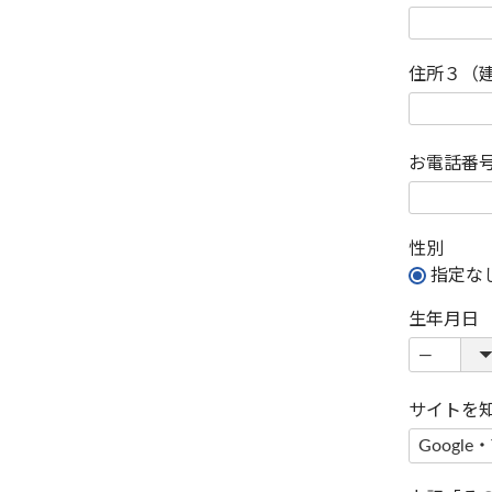
住所３（
お電話番
性別
指定な
生年月日
サイトを