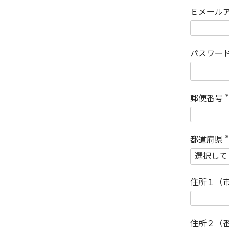
Ｅメール
パスワー
郵便番号
(
)
都道府県
(
)
住所１（
住所２（