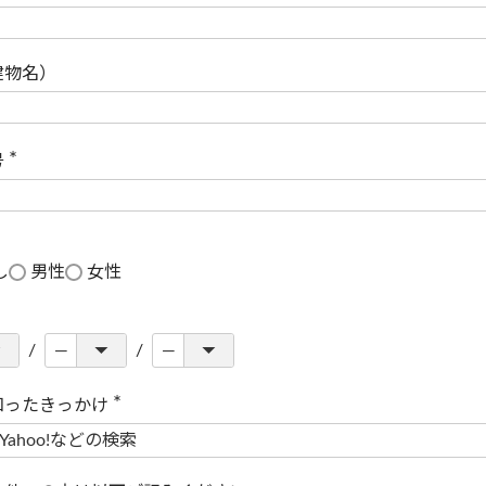
(
必
須
)
建物名）
号
(
必
須
)
し
男性
女性
知ったきっかけ
(
必
須
)