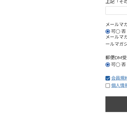
上記「そ
メールマ
可
否
メールマ
ールマガ
郵便DM
可
否
会員規
個人情