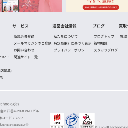
サービス
運営会社情報
ブログ
買取
新規会員登録
私たちについて
ブログトップ
買取
メールマガジンのご登録
特定商取引に基づく表示
着物知識
お問い合わせ
プライバシーポリシー
スタッフブログ
ついて
関連サイト一覧
店基準)
示
hnologies
宿区四谷4-28-8 PALTビル
コード：7685
1041408603号
©BuySell Technologies