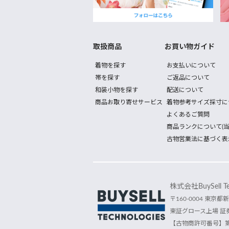
取扱商品
お買い物ガイド
着物を探す
お支払いについて
帯を探す
ご返品について
和装小物を探す
配送について
商品お取り寄せサービス
着物参考サイズ採寸に
よくあるご質問
商品ランクについて(当
古物営業法に基づく表
株式会社BuySell Tec
〒160-0004 東京都新
東証グロース上場 証券
【古物商許可番号】第30