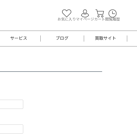
お気に入り
マイページ
カート
閲覧履歴
サービス
ブログ
買取サイト
よくあるご質問
お買い物診断
半幅帯
帯留め
お召
男性用帯
着物帯
新品
セット
袴
男性用