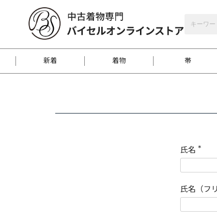
バイセルオンラインストア
会員登録
新着
着物
帯
お客様に届くまで
商品お取り寄せサービ
ご注文方法のご案内
お着物がにおう時の対
和装バッグ
訪問着
袋帯
名古屋帯
振袖
反物
梱包方法のご案内
氏名
(
必
須
江戸小紋
紬
)
氏名（フ