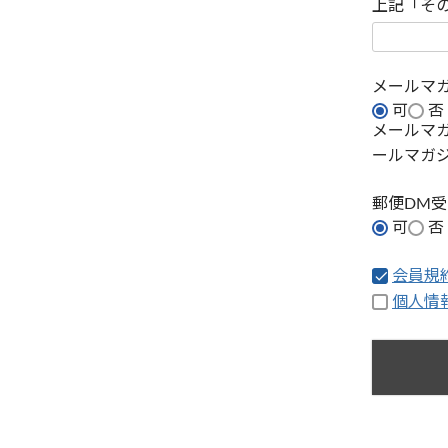
上記「そ
メールマ
可
否
メールマ
ールマガ
郵便DM
可
否
会員規
個人情