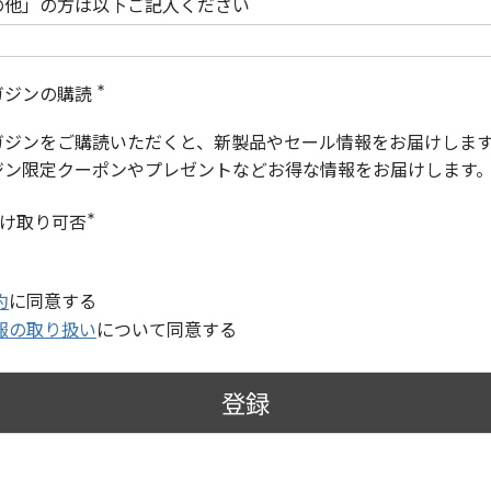
の他」の方は以下ご記入ください
ガジンの購読
(
必
ガジンをご購読いただくと、新製品やセール情報をお届けしま
須
)
ジン限定クーポンやプレゼントなどお得な情報をお届けします
受け取り可否
(
必
須
)
約
に同意する
報の取り扱い
について同意する
登録