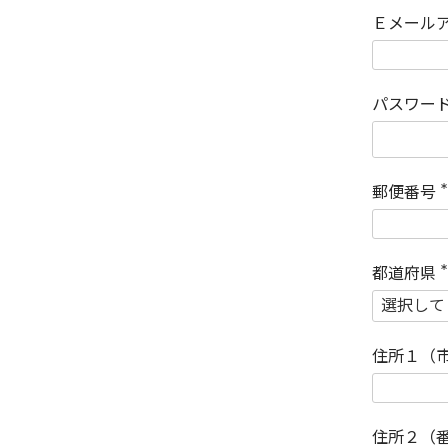
Ｅメール
パスワー
郵便番号
(
)
都道府県
(
)
住所１（
住所２（