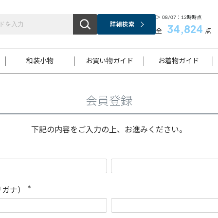
＞ 08/07：12時時点
詳細検索
34,824
全
点
和装小物
お買い物ガイド
お着物ガイド
会員登録
ス
お支払いについて
はじめてのお着物ガイド
新規会員登録
着物知識
スタッフブログ
サイズ案内
着物参考サイズ/採寸について
和色チャート集
お問い合わせ
処法
ご返品について
メールマガジンのご登録
着物販売方法について
関連サイト一覧
下記の内容をご入力の上、お進みください。
袋名古屋帯
黒留袖
帯締め
開き名
色留袖
帯揚げ
古屋帯
付下げ
帯締め
丸帯
色無地
作り帯
着物
配送について
商品ランクについて(当店基準)
帯揚げセット
ショール
小紋
浴衣
襦袢
和装コート
リガナ）
(
必
須