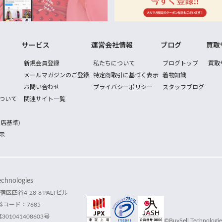
サービス
運営会社情報
ブログ
買取
新規会員登録
私たちについて
ブログトップ
買取
メールマガジンのご登録
特定商取引に基づく表示
着物知識
お問い合わせ
プライバシーポリシー
スタッフブログ
ついて
関連サイト一覧
店基準)
示
hnologies
宿区四谷4-28-8 PALTビル
コード：7685
1041408603号
©BuySell Technologies