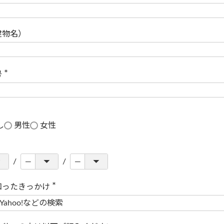
(
必
須
)
建物名）
号
(
必
須
)
し
男性
女性
知ったきっかけ
(
必
須
)