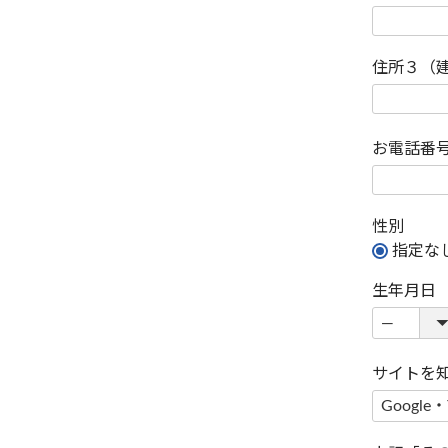
住所３（
お電話番
性別
指定な
生年月日
サイトを