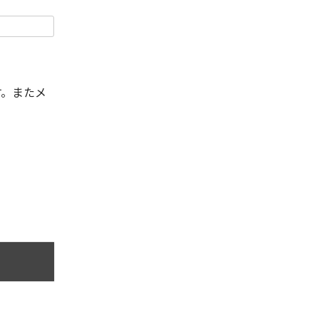
す。またメ
。