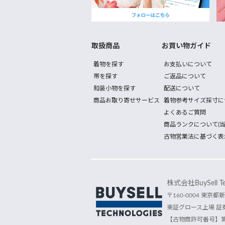
取扱商品
お買い物ガイド
着物を探す
お支払いについて
帯を探す
ご返品について
和装小物を探す
配送について
商品お取り寄せサービス
着物参考サイズ採寸に
よくあるご質問
商品ランクについて(当
古物営業法に基づく表
株式会社BuySell Tec
〒160-0004 東京都新
東証グロース上場 証券
【古物商許可番号】第30