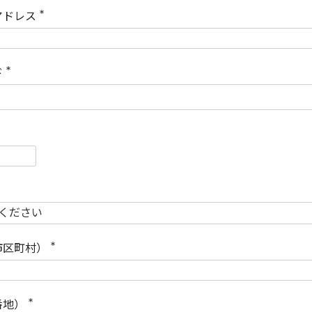
)
アドレス
(
必
須
)
ド
(
必
須
)
必
須
必
須
市区町村）
(
必
須
)
番地）