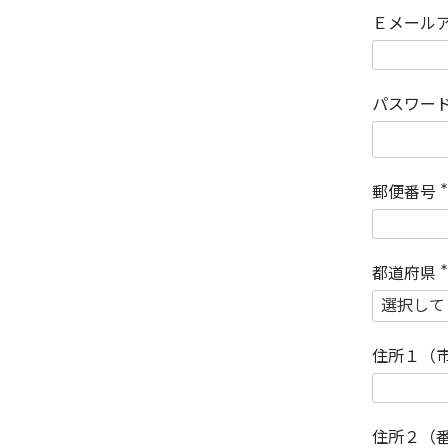
Ｅメール
パスワー
郵便番号
(
)
都道府県
(
)
住所１（
住所２（