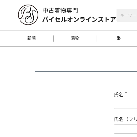
バイセルオンラインストア
会員登録
新着
着物
帯
お客様に届くまで
商品お取り寄せサービ
ご注文方法のご案内
お着物がにおう時の対
和装バッグ
訪問着
袋帯
名古屋帯
振袖
反物
梱包方法のご案内
氏名
(
必
須
江戸小紋
紬
)
氏名（フ