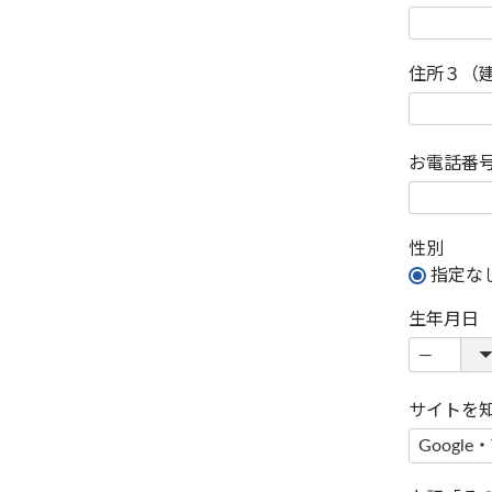
住所３（
お電話番
性別
指定な
生年月日
サイトを