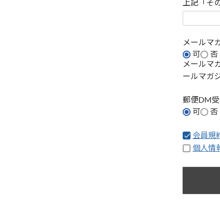
上記「そ
メールマ
可
否
メールマ
ールマガ
郵便DM
可
否
会員規
個人情