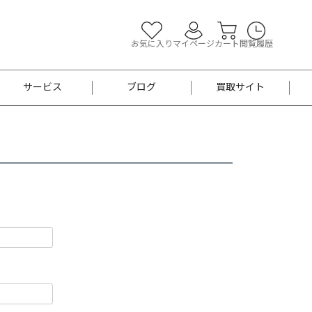
お気に入り
マイページ
カート
閲覧履歴
サービス
ブログ
買取サイト
よくあるご質問
お買い物診断
半幅帯
帯留め
お召
男性用帯
着物帯
新品
セット
袴
男性用