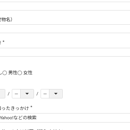
(
必
須
)
建物名）
号
(
必
須
)
し
男性
女性
知ったきっかけ
(
必
須
)