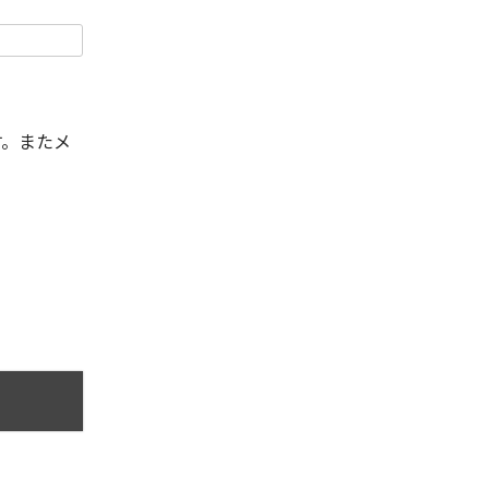
す。またメ
。