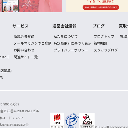
サービス
運営会社情報
ブログ
買取
新規会員登録
私たちについて
ブログトップ
買取
メールマガジンのご登録
特定商取引に基づく表示
着物知識
お問い合わせ
プライバシーポリシー
スタッフブログ
ついて
関連サイト一覧
店基準)
示
hnologies
宿区四谷4-28-8 PALTビル
コード：7685
1041408603号
©BuySell Technologies