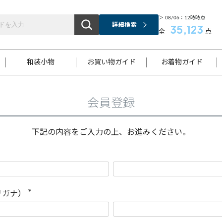
＞ 08/06：12時時点
詳細検索
35,123
全
点
和装小物
お買い物ガイド
お着物ガイド
会員登録
ス
お支払いについて
はじめてのお着物ガイド
新規会員登録
着物知識
スタッフブログ
サイズ案内
着物参考サイズ/採寸について
和色チャート集
お問い合わせ
処法
ご返品について
メールマガジンのご登録
着物販売方法について
関連サイト一覧
下記の内容をご入力の上、お進みください。
袋名古屋帯
黒留袖
帯締め
開き名
色留袖
帯揚げ
古屋帯
付下げ
帯締め
丸帯
色無地
作り帯
着物
配送について
商品ランクについて(当店基準)
帯揚げセット
ショール
小紋
浴衣
襦袢
和装コート
リガナ）
(
必
須