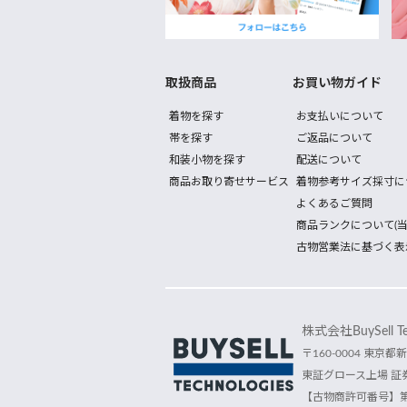
取扱商品
お買い物ガイド
着物を探す
お支払いについて
帯を探す
ご返品について
和装小物を探す
配送について
商品お取り寄せサービス
着物参考サイズ採寸に
よくあるご質問
商品ランクについて(当
古物営業法に基づく表
株式会社BuySell Tec
〒160-0004 東京都新
東証グロース上場 証券
【古物商許可番号】第30