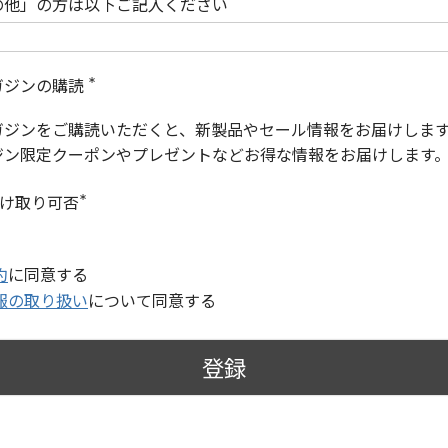
の他」の方は以下ご記入ください
ガジンの購読
(
必
ガジンをご購読いただくと、新製品やセール情報をお届けしま
須
)
ジン限定クーポンやプレゼントなどお得な情報をお届けします
受け取り可否
(
必
須
)
約
に同意する
報の取り扱い
について同意する
登録