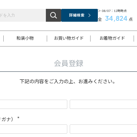
＞ 08/07：12時時点
詳細検索
34,824
全
点
和装小物
お買い物ガイド
お着物ガイド
会員登録
ス
お支払いについて
はじめてのお着物ガイド
新規会員登録
着物知識
スタッフブログ
サイズ案内
着物参考サイズ/採寸について
和色チャート集
お問い合わせ
処法
ご返品について
メールマガジンのご登録
着物販売方法について
関連サイト一覧
下記の内容をご入力の上、お進みください。
袋名古屋帯
黒留袖
帯締め
開き名
色留袖
帯揚げ
古屋帯
付下げ
帯締め
丸帯
色無地
作り帯
着物
配送について
商品ランクについて(当店基準)
帯揚げセット
ショール
小紋
浴衣
襦袢
和装コート
リガナ）
(
必
須