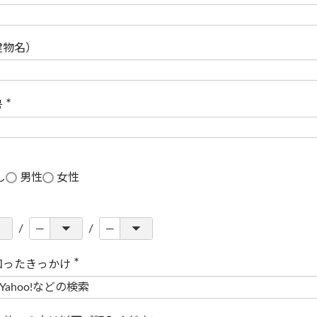
(
必
須
)
建物名）
号
(
必
須
)
し
男性
女性
知ったきっかけ
(
必
須
)