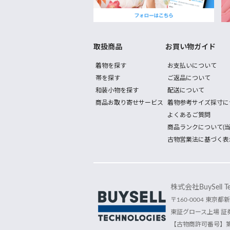
取扱商品
お買い物ガイド
着物を探す
お支払いについて
帯を探す
ご返品について
和装小物を探す
配送について
商品お取り寄せサービス
着物参考サイズ採寸に
よくあるご質問
商品ランクについて(当
古物営業法に基づく表
株式会社BuySell Tec
〒160-0004 東京都新
東証グロース上場 証券
【古物商許可番号】第30