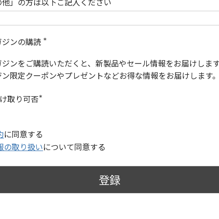
の他」の方は以下ご記入ください
ガジンの購読
(
必
ガジンをご購読いただくと、新製品やセール情報をお届けしま
須
)
ジン限定クーポンやプレゼントなどお得な情報をお届けします
受け取り可否
(
必
須
)
約
に同意する
報の取り扱い
について同意する
登録