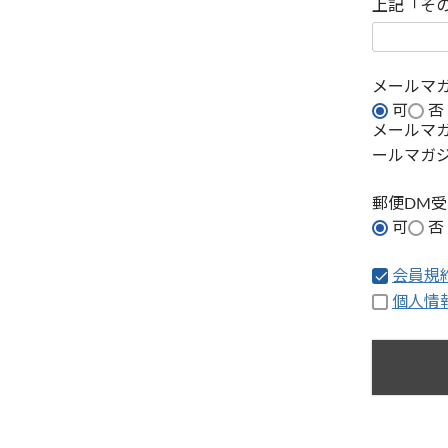
上記「そ
メールマ
可
否
メールマ
ールマガ
郵便DM
可
否
会員規
個人情