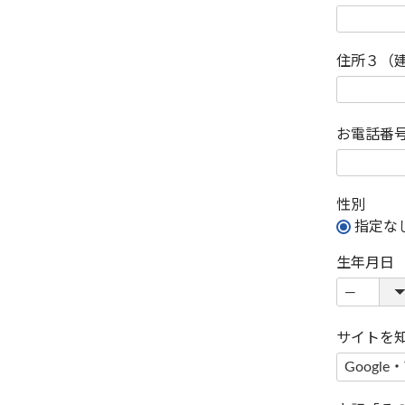
住所３（
お電話番
性別
指定な
生年月日
サイトを