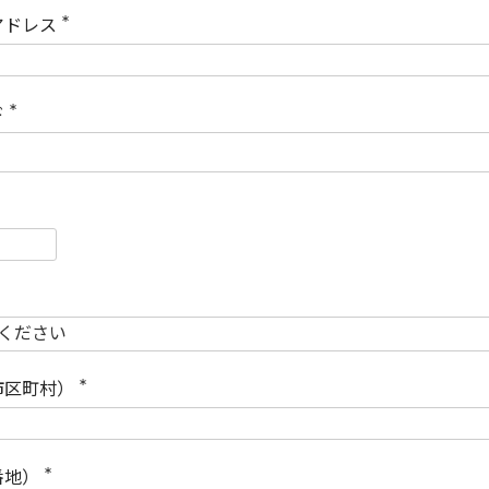
)
アドレス
(
必
須
)
ド
(
必
須
)
必
須
必
須
市区町村）
(
必
須
)
番地）