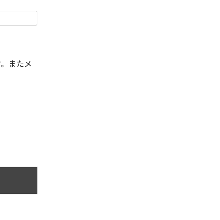
す。またメ
。