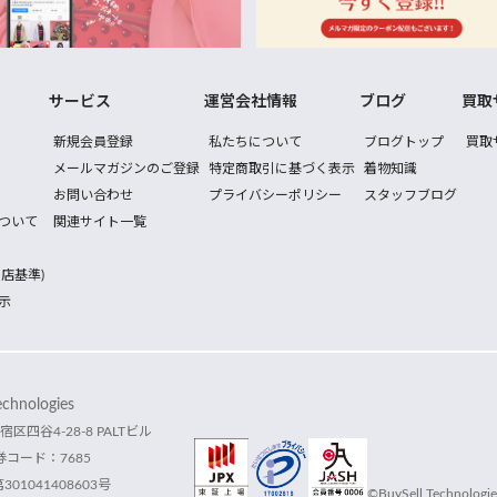
サービス
運営会社情報
ブログ
買取
新規会員登録
私たちについて
ブログトップ
買取
メールマガジンのご登録
特定商取引に基づく表示
着物知識
お問い合わせ
プライバシーポリシー
スタッフブログ
ついて
関連サイト一覧
店基準)
示
hnologies
宿区四谷4-28-8 PALTビル
コード：7685
1041408603号
©BuySell Technologies