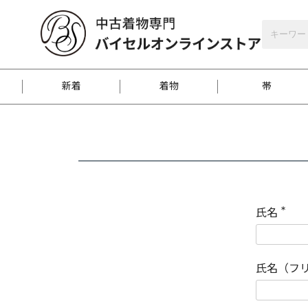
バイセルオンラインストア
会員登録
新着
着物
帯
お客様に届くまで
商品お取り寄せサービ
ご注文方法のご案内
お着物がにおう時の対
和装バッグ
訪問着
袋帯
名古屋帯
振袖
反物
梱包方法のご案内
氏名
(
必
須
江戸小紋
紬
)
氏名（フ