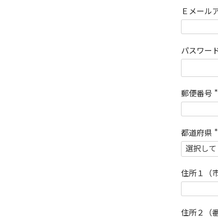
Ｅメール
パスワー
郵便番号
(
)
都道府県
(
)
住所１（
住所２（