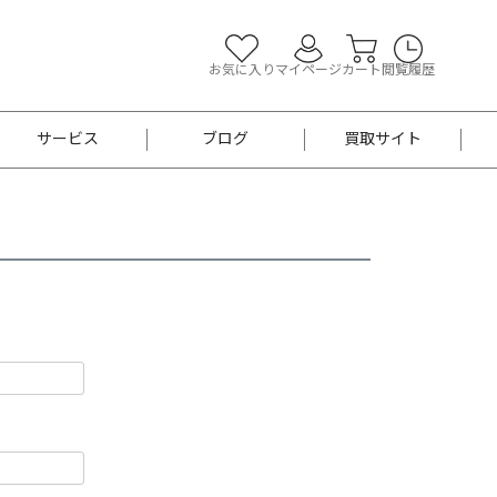
お気に入り
マイページ
カート
閲覧履歴
サービス
ブログ
買取サイト
よくあるご質問
お買い物診断
半幅帯
帯留め
お召
男性用帯
着物帯
新品
セット
袴
男性用