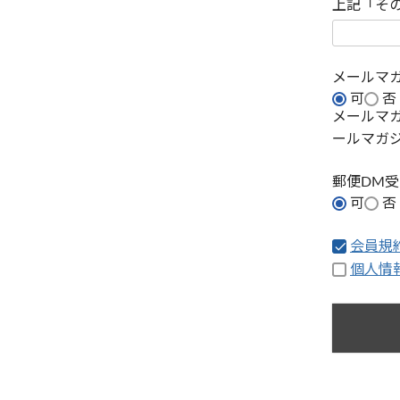
上記「そ
メールマ
可
否
メールマ
ールマガ
郵便DM
可
否
会員規
個人情