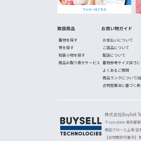
取扱商品
お買い物ガイド
着物を探す
お支払いについて
帯を探す
ご返品について
和装小物を探す
配送について
商品お取り寄せサービス
着物参考サイズ採寸に
よくあるご質問
商品ランクについて(当
古物営業法に基づく表
株式会社BuySell Tec
〒160-0004 東京都新
東証グロース上場 証券
【古物商許可番号】第30