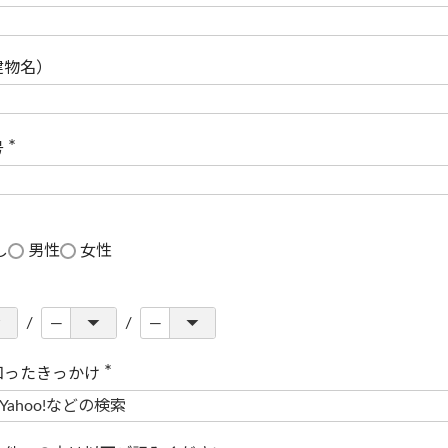
(
必
須
)
建物名）
号
(
必
須
)
し
男性
女性
知ったきっかけ
(
必
須
)