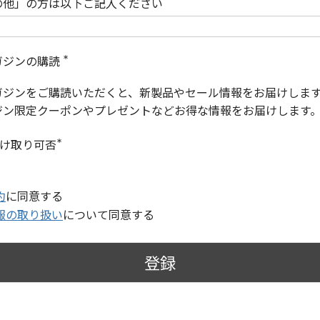
の他」の方は以下ご記入ください
ガジンの購読
(
必
ガジンをご購読いただくと、新製品やセール情報をお届けしま
須
)
ジン限定クーポンやプレゼントなどお得な情報をお届けします
受け取り可否
(
必
須
)
約
に同意する
報の取り扱い
について同意する
登録