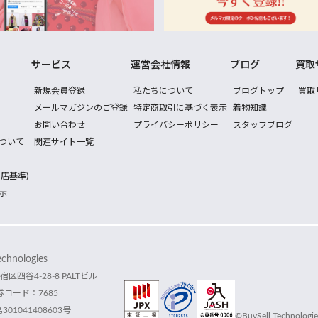
サービス
運営会社情報
ブログ
買取
新規会員登録
私たちについて
ブログトップ
買取
メールマガジンのご登録
特定商取引に基づく表示
着物知識
お問い合わせ
プライバシーポリシー
スタッフブログ
ついて
関連サイト一覧
店基準)
示
hnologies
宿区四谷4-28-8 PALTビル
コード：7685
1041408603号
©BuySell Technologies