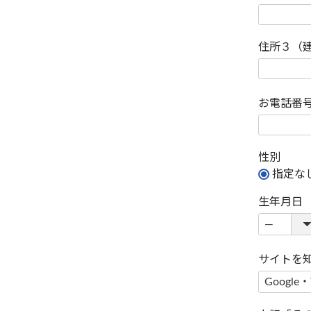
住所３（
お電話番
性別
指定な
生年月日
サイトを