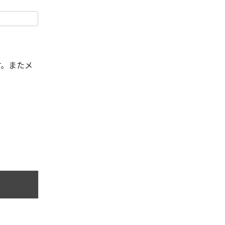
す。またメ
。