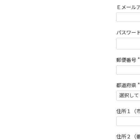
Ｅメール
パスワー
郵便番号
(
)
都道府県
(
)
住所１（
住所２（