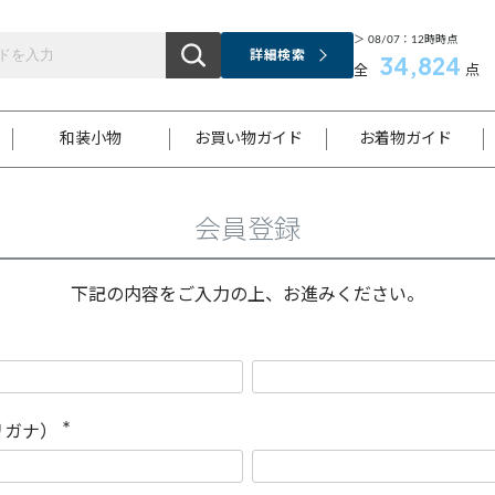
＞ 08/07：12時時点
詳細検索
34,824
全
点
和装小物
お買い物ガイド
お着物ガイド
会員登録
ス
お支払いについて
はじめてのお着物ガイド
新規会員登録
着物知識
スタッフブログ
サイズ案内
着物参考サイズ/採寸について
和色チャート集
お問い合わせ
処法
ご返品について
メールマガジンのご登録
着物販売方法について
関連サイト一覧
下記の内容をご入力の上、お進みください。
袋名古屋帯
黒留袖
帯締め
開き名
色留袖
帯揚げ
古屋帯
付下げ
帯締め
丸帯
色無地
作り帯
着物
配送について
商品ランクについて(当店基準)
帯揚げセット
ショール
小紋
浴衣
襦袢
和装コート
リガナ）
(
必
須