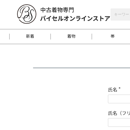
バイセルオンラインストア
会員登録
新着
着物
帯
お客様に届くまで
商品お取り寄せサービ
ご注文方法のご案内
お着物がにおう時の対
和装バッグ
訪問着
袋帯
名古屋帯
振袖
反物
梱包方法のご案内
氏名
(
必
須
江戸小紋
紬
)
氏名（フ