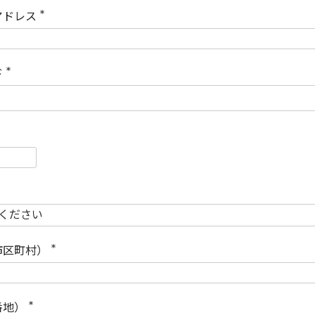
)
アドレス
(
必
須
)
ド
(
必
須
)
必
須
必
須
市区町村）
(
必
須
)
番地）