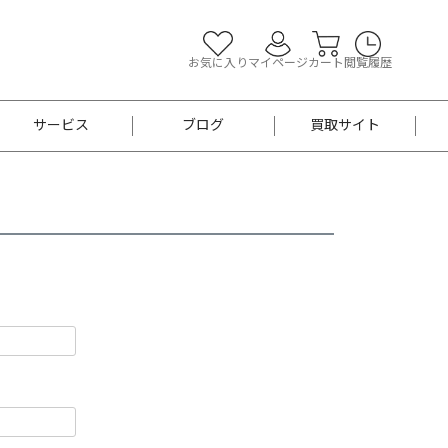
お気に入り
マイページ
カート
閲覧履歴
サービス
ブログ
買取サイト
よくあるご質問
お買い物診断
半幅帯
帯留め
お召
男性用帯
着物帯
新品
セット
袴
男性用