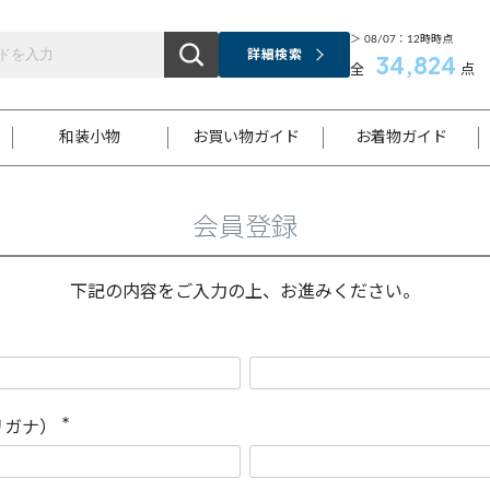
＞ 08/07：12時時点
詳細検索
34,824
全
点
和装小物
お買い物ガイド
お着物ガイド
会員登録
ス
お支払いについて
はじめてのお着物ガイド
新規会員登録
着物知識
スタッフブログ
サイズ案内
着物参考サイズ/採寸について
和色チャート集
お問い合わせ
処法
ご返品について
メールマガジンのご登録
着物販売方法について
関連サイト一覧
下記の内容をご入力の上、お進みください。
袋名古屋帯
黒留袖
帯締め
開き名
色留袖
帯揚げ
古屋帯
付下げ
帯締め
丸帯
色無地
作り帯
着物
配送について
商品ランクについて(当店基準)
帯揚げセット
ショール
小紋
浴衣
襦袢
和装コート
リガナ）
(
必
須