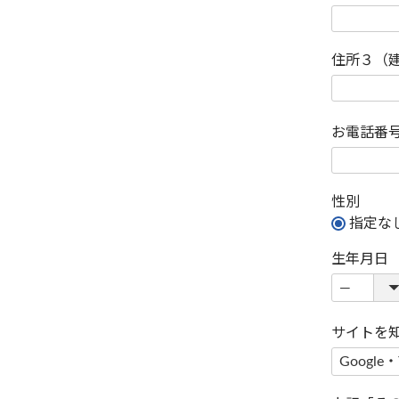
住所３（
お電話番
性別
指定な
生年月日
サイトを