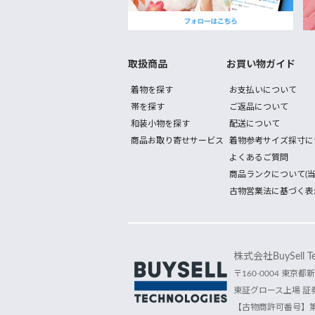
取扱商品
お買い物ガイド
着物を探す
お支払いについて
帯を探す
ご返品について
和装小物を探す
配送について
商品お取り寄せサービス
着物参考サイズ採寸に
よくあるご質問
商品ランクについて(当
古物営業法に基づく表
株式会社BuySell Tec
〒160-0004 東京都新
東証グロース上場 証券
【古物商許可番号】第30