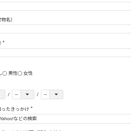
(
必
須
)
建物名）
号
(
必
須
)
し
男性
女性
知ったきっかけ
(
必
須
)