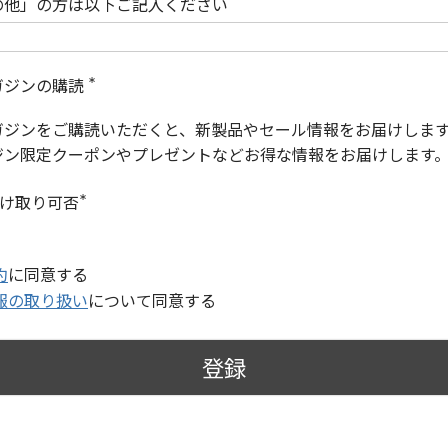
の他」の方は以下ご記入ください
ガジンの購読
(
必
ガジンをご購読いただくと、新製品やセール情報をお届けしま
須
)
ジン限定クーポンやプレゼントなどお得な情報をお届けします
受け取り可否
(
必
須
)
約
に同意する
報の取り扱い
について同意する
登録