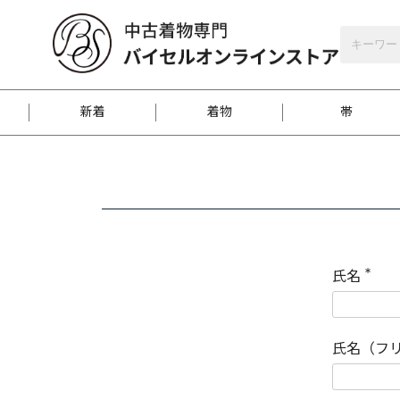
バイセルオンラインストア
会員登録
新着
着物
帯
お客様に届くまで
商品お取り寄せサービ
ご注文方法のご案内
お着物がにおう時の対
和装バッグ
訪問着
袋帯
名古屋帯
振袖
反物
梱包方法のご案内
氏名
(
必
須
江戸小紋
紬
)
氏名（フ