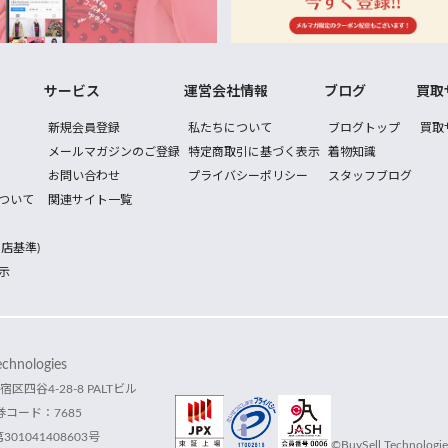
サービス
運営会社情報
ブログ
買取
新規会員登録
私たちについて
ブログトップ
買取
メールマガジンのご登録
特定商取引に基づく表示
着物知識
お問い合わせ
プライバシーポリシー
スタッフブログ
ついて
関連サイト一覧
店基準)
示
hnologies
宿区四谷4-28-8 PALTビル
コード：7685
1041408603号
©BuySell Technologies