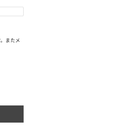
す。またメ
。