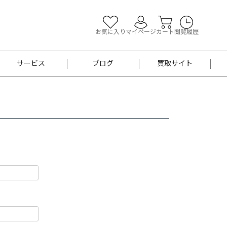
お気に入り
マイページ
カート
閲覧履歴
サービス
ブログ
買取サイト
よくあるご質問
お買い物診断
半幅帯
帯留め
お召
男性用帯
着物帯
新品
セット
袴
男性用