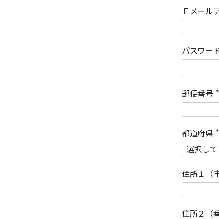
Ｅメール
パスワー
郵便番号
(
)
都道府県
(
)
住所１（
住所２（