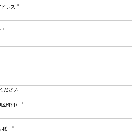
)
アドレス
(
必
須
)
ド
(
必
須
)
必
須
必
須
市区町村）
(
必
須
)
番地）