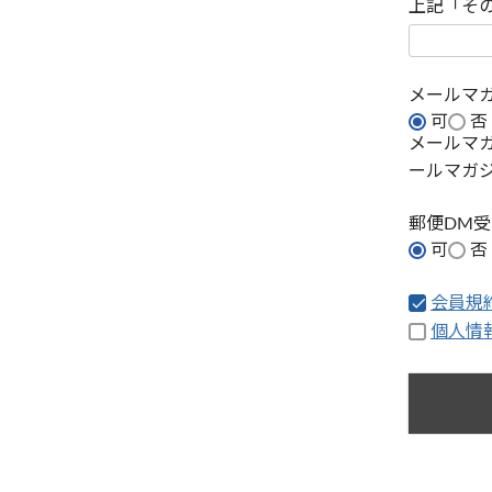
上記「そ
メールマ
可
否
メールマ
ールマガ
郵便DM
可
否
会員規
個人情