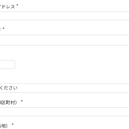
)
アドレス
(
必
須
)
ド
(
必
須
)
必
須
必
須
市区町村）
(
必
須
)
番地）