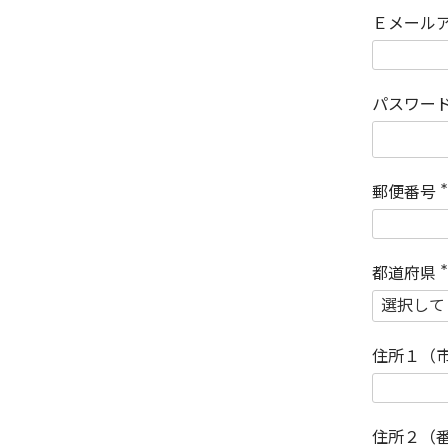
Ｅメール
パスワー
郵便番号
(
)
都道府県
(
)
住所１（
住所２（