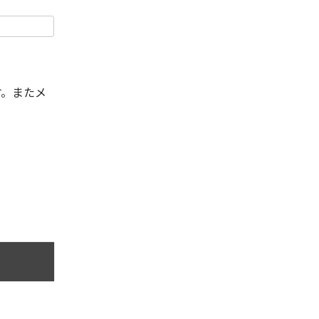
す。またメ
。