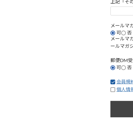
上記「そ
メールマ
可
否
メールマ
ールマガ
郵便DM
可
否
会員規
個人情