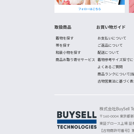
取扱商品
お買い物ガイド
着物を探す
お支払いについて
帯を探す
ご返品について
和装小物を探す
配送について
商品お取り寄せサービス
着物参考サイズ採寸に
よくあるご質問
商品ランクについて(当
古物営業法に基づく表
株式会社BuySell Tec
〒160-0004 東京都新
東証グロース上場 証券
【古物商許可番号】第30