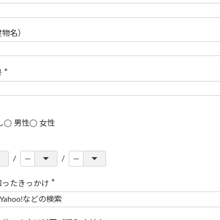
(
必
須
)
建物名）
号
(
必
須
)
し
男性
女性
知ったきっかけ
(
必
須
)