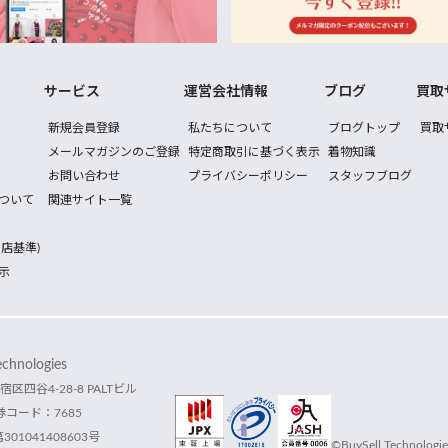
サービス
運営会社情報
ブログ
買取
新規会員登録
私たちについて
ブログトップ
買取
メールマガジンのご登録
特定商取引に基づく表示
着物知識
お問い合わせ
プライバシーポリシー
スタッフブログ
ついて
関連サイト一覧
店基準)
示
hnologies
宿区四谷4-28-8 PALTビル
コード：7685
1041408603号
©BuySell Technologies