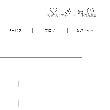
お気に入り
マイページ
カート
閲覧履歴
サービス
ブログ
買取サイト
よくあるご質問
お買い物診断
半幅帯
帯留め
お召
男性用帯
着物帯
新品
セット
袴
男性用