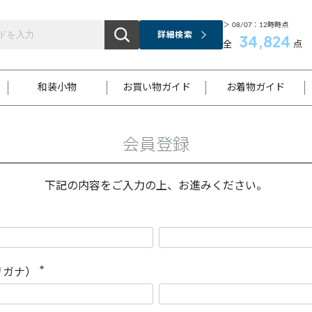
＞ 08/07：12時時点
詳細検索
34,824
全
点
和装小物
お買い物ガイド
お着物ガイド
会員登録
ス
お支払いについて
はじめてのお着物ガイド
新規会員登録
着物知識
スタッフブログ
サイズ案内
着物参考サイズ/採寸について
和色チャート集
お問い合わせ
処法
ご返品について
メールマガジンのご登録
着物販売方法について
関連サイト一覧
下記の内容をご入力の上、お進みください。
袋名古屋帯
黒留袖
帯締め
開き名
色留袖
帯揚げ
古屋帯
付下げ
帯締め
丸帯
色無地
作り帯
着物
配送について
商品ランクについて(当店基準)
帯揚げセット
ショール
小紋
浴衣
襦袢
和装コート
リガナ）
(
必
須