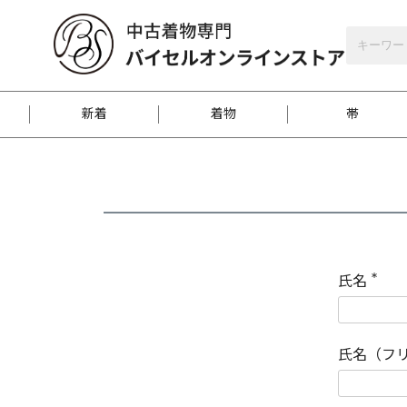
バイセルオンラインストア
会員登録
新着
着物
帯
お客様に届くまで
商品お取り寄せサービ
ご注文方法のご案内
お着物がにおう時の対
和装バッグ
訪問着
袋帯
名古屋帯
振袖
反物
梱包方法のご案内
氏名
(
必
須
江戸小紋
紬
)
氏名（フ