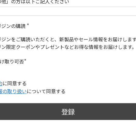
の他」の方は以下ご記入ください
ガジンの購読
(
必
ガジンをご購読いただくと、新製品やセール情報をお届けしま
須
)
ジン限定クーポンやプレゼントなどお得な情報をお届けします
受け取り可否
(
必
須
)
約
に同意する
報の取り扱い
について同意する
登録