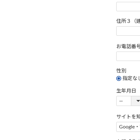
住所３（
お電話番
性別
指定な
生年月日
サイトを