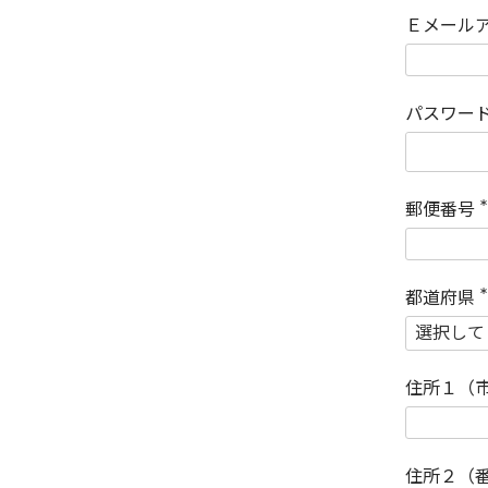
Ｅメール
パスワー
郵便番号
(
)
都道府県
(
)
住所１（
住所２（