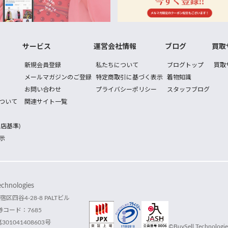
サービス
運営会社情報
ブログ
買取
新規会員登録
私たちについて
ブログトップ
買取
メールマガジンのご登録
特定商取引に基づく表示
着物知識
お問い合わせ
プライバシーポリシー
スタッフブログ
ついて
関連サイト一覧
店基準)
示
hnologies
宿区四谷4-28-8 PALTビル
コード：7685
1041408603号
©BuySell Technologies