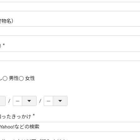
(
必
須
)
建物名）
号
(
必
須
)
し
男性
女性
知ったきっかけ
(
必
須
)