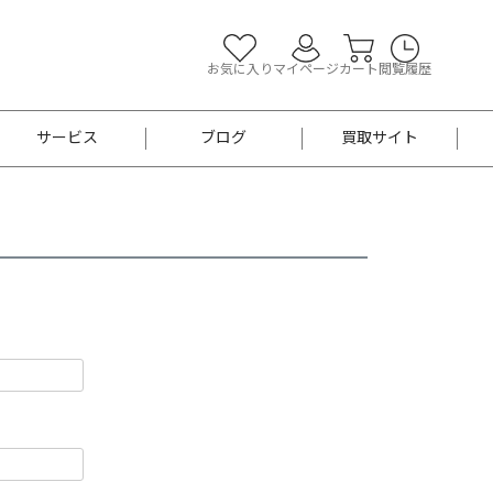
お気に入り
マイページ
カート
閲覧履歴
サービス
ブログ
買取サイト
よくあるご質問
お買い物診断
半幅帯
帯留め
お召
男性用帯
着物帯
新品
セット
袴
男性用