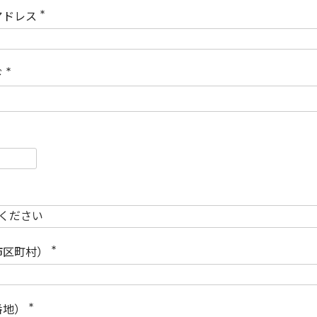
)
アドレス
(
必
須
)
ド
(
必
須
)
必
須
必
須
市区町村）
(
必
須
)
番地）