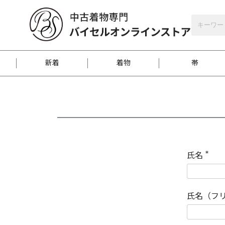
バイセルオンラインストア
会員登録
新着
着物
帯
お客様に届くまで
商品お取り寄せサービ
ご注文方法のご案内
お着物がにおう時の対
和装バッグ
訪問着
袋帯
名古屋帯
振袖
反物
梱包方法のご案内
氏名
(
必
須
江戸小紋
紬
)
氏名（フ