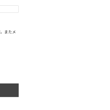
す。またメ
。