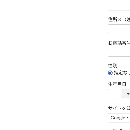
住所３（
お電話番
性別
指定な
生年月日
サイトを