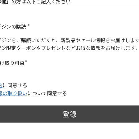
の他」の方は以下ご記入ください
ガジンの購読
(
必
ガジンをご購読いただくと、新製品やセール情報をお届けしま
須
)
ジン限定クーポンやプレゼントなどお得な情報をお届けします
受け取り可否
(
必
須
)
約
に同意する
報の取り扱い
について同意する
登録