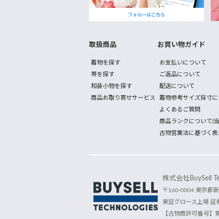
取扱商品
お買い物ガイド
着物を探す
お支払いについて
帯を探す
ご返品について
和装小物を探す
配送について
商品お取り寄せサービス
着物参考サイズ採寸に
よくあるご質問
商品ランクについて(当
古物営業法に基づく表
株式会社BuySell Tec
〒160-0004 東京都新
東証グロース上場 証券
【古物商許可番号】第30