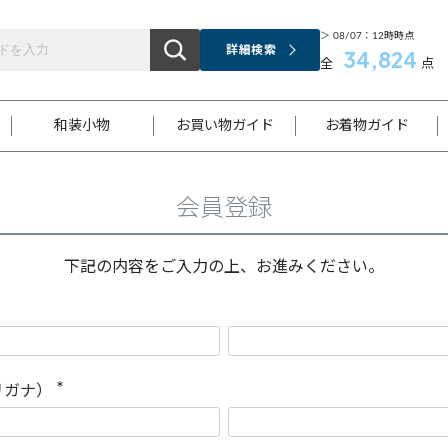
＞ 08/07：12時時点
詳細検索
34,824
全
点
和装小物
お買い物ガイド
お着物ガイド
会員登録
ス
お支払いについて
はじめてのお着物ガイド
新規会員登録
着物知識
スタッフブログ
サイズ案内
着物参考サイズ/採寸について
和色チャート集
お問い合わせ
処法
ご返品について
メールマガジンのご登録
着物販売方法について
関連サイト一覧
下記の内容をご入力の上、お進みください。
袋名古屋帯
黒留袖
帯締め
開き名
色留袖
帯揚げ
古屋帯
付下げ
帯締め
丸帯
色無地
作り帯
着物
配送について
商品ランクについて(当店基準)
帯揚げセット
ショール
小紋
浴衣
襦袢
和装コート
リガナ）
(
必
須