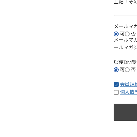
上記「そ
メールマ
可
否
メールマ
ールマガ
郵便DM
可
否
会員規
個人情