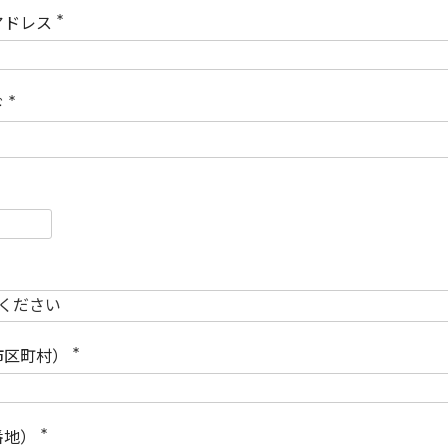
)
アドレス
(
必
須
)
ド
(
必
須
)
必
須
必
須
市区町村）
(
必
須
)
番地）