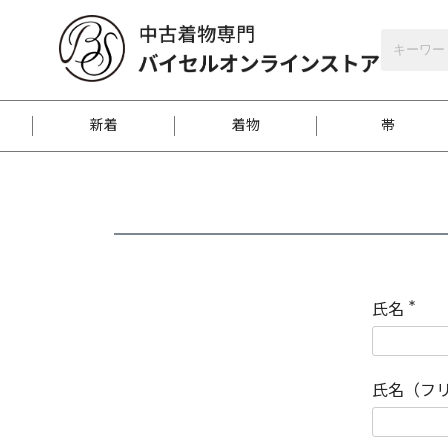
バイセルオンラインストア
会員登録
新着
着物
帯
お客様に届くまで
商品お取り寄せサービ
ご注文方法のご案内
お着物がにおう時の対
和装バッグ
訪問着
袋帯
名古屋帯
振袖
反物
梱包方法のご案内
氏名
(
必
須
江戸小紋
紬
)
氏名（フ