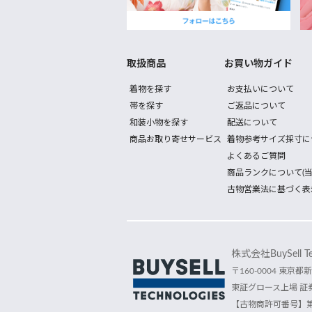
取扱商品
お買い物ガイド
着物を探す
お支払いについて
帯を探す
ご返品について
和装小物を探す
配送について
商品お取り寄せサービス
着物参考サイズ採寸に
よくあるご質問
商品ランクについて(当
古物営業法に基づく表
株式会社BuySell Tec
〒160-0004 東京都新
東証グロース上場 証券
【古物商許可番号】第30