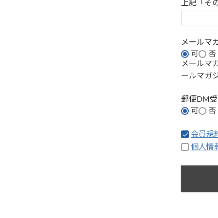
上記「そ
メールマ
可
否
メールマ
ールマガ
郵便DM
可
否
会員規
個人情