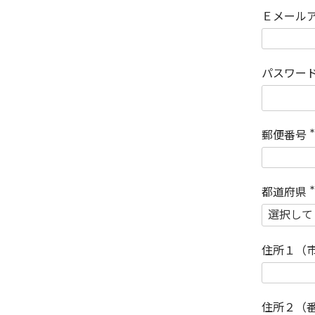
Ｅメール
パスワー
郵便番号
(
)
都道府県
(
)
住所１（
住所２（