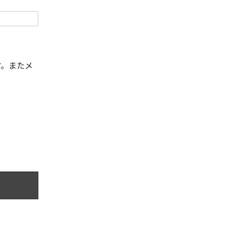
す。またメ
。