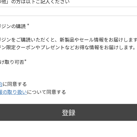
の他」の方は以下ご記入ください
ガジンの購読
(
必
ガジンをご購読いただくと、新製品やセール情報をお届けしま
須
)
ジン限定クーポンやプレゼントなどお得な情報をお届けします
受け取り可否
(
必
須
)
約
に同意する
報の取り扱い
について同意する
登録