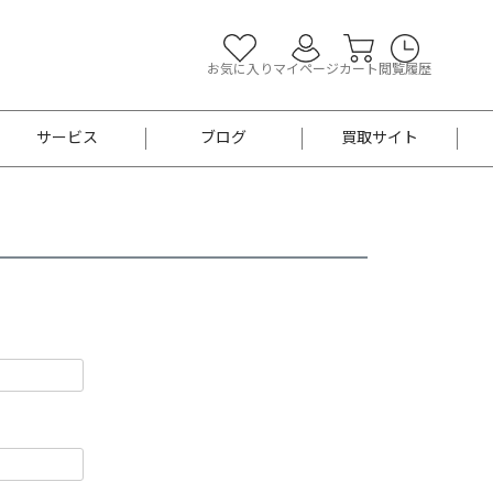
お気に入り
マイページ
カート
閲覧履歴
サービス
ブログ
買取サイト
よくあるご質問
お買い物診断
半幅帯
帯留め
お召
男性用帯
着物帯
新品
セット
袴
男性用