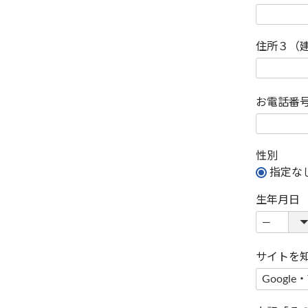
住所３（
お電話番
性別
指定な
生年月日
サイトを