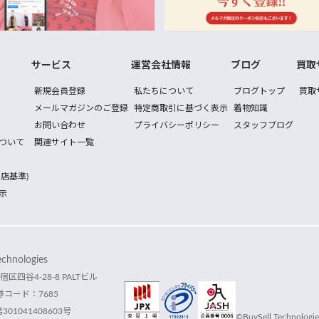
サービス
運営会社情報
ブログ
買取
新規会員登録
私たちについて
ブログトップ
買取
メールマガジンのご登録
特定商取引に基づく表示
着物知識
お問い合わせ
プライバシーポリシー
スタッフブログ
ついて
関連サイト一覧
店基準)
示
hnologies
宿区四谷4-28-8 PALTビル
コード：7685
1041408603号
©BuySell Technologies