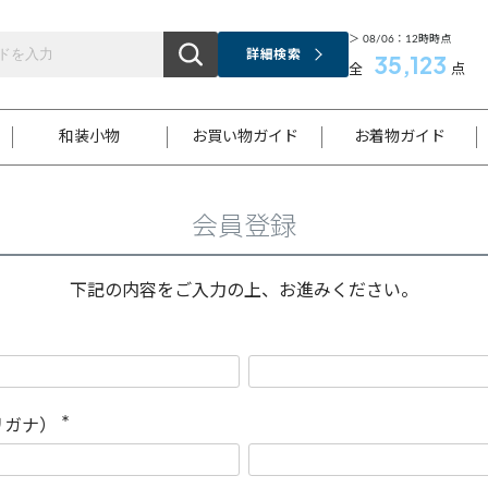
＞ 08/06：12時時点
詳細検索
35,123
全
点
和装小物
お買い物ガイド
お着物ガイド
会員登録
ス
お支払いについて
はじめてのお着物ガイド
新規会員登録
着物知識
スタッフブログ
サイズ案内
着物参考サイズ/採寸について
和色チャート集
お問い合わせ
処法
ご返品について
メールマガジンのご登録
着物販売方法について
関連サイト一覧
下記の内容をご入力の上、お進みください。
袋名古屋帯
黒留袖
帯締め
開き名
色留袖
帯揚げ
古屋帯
付下げ
帯締め
丸帯
色無地
作り帯
着物
配送について
商品ランクについて(当店基準)
帯揚げセット
ショール
小紋
浴衣
襦袢
和装コート
リガナ）
(
必
須