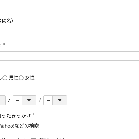
(
必
須
)
建物名）
号
(
必
須
)
し
男性
女性
知ったきっかけ
(
必
須
)