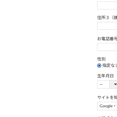
住所３（
お電話番
性別
指定な
生年月日
サイトを