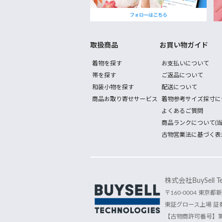
取扱商品
お買い物ガイド
着物を探す
お支払いについて
帯を探す
ご返品について
和装小物を探す
配送について
商品お取り寄せサービス
着物参考サイズ採寸に
よくあるご質問
商品ランクについて(当
古物営業法に基づく表
株式会社BuySell Tec
〒160-0004 東京都新
東証グロース上場 証券
【古物商許可番号】第30