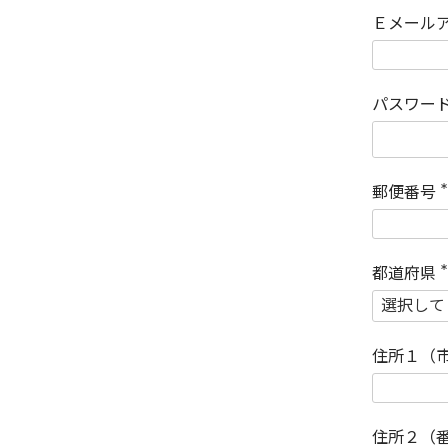
Ｅメール
パスワー
郵便番号
(
)
都道府県
(
)
住所１（
住所２（