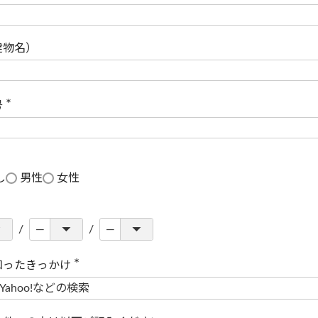
(
必
須
)
建物名）
号
(
必
須
)
し
男性
女性
知ったきっかけ
(
必
須
)