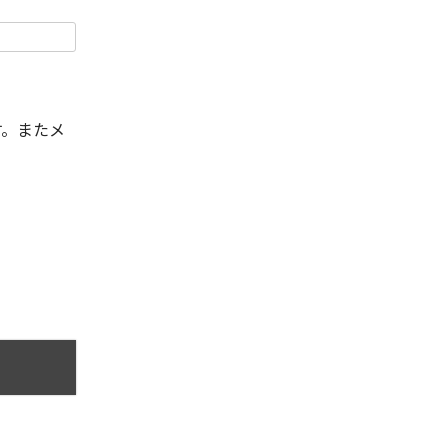
す。またメ
。