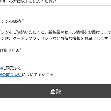
の他」の方は以下ご記入ください
ガジンの購読
(
必
ガジンをご購読いただくと、新製品やセール情報をお届けしま
須
)
ジン限定クーポンやプレゼントなどお得な情報をお届けします
受け取り可否
(
必
須
)
約
に同意する
報の取り扱い
について同意する
登録