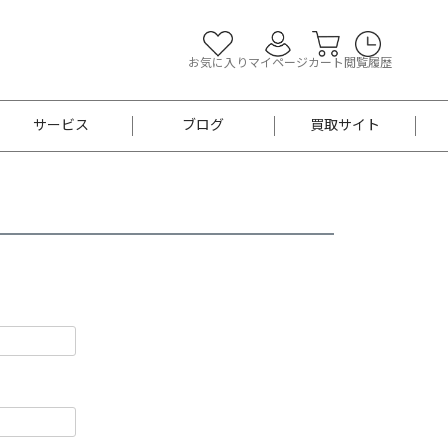
お気に入り
マイページ
カート
閲覧履歴
サービス
ブログ
買取サイト
よくあるご質問
お買い物診断
半幅帯
帯留め
お召
男性用帯
着物帯
新品
セット
袴
男性用