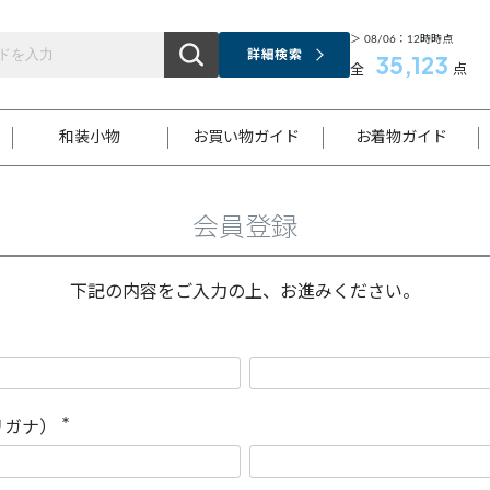
＞ 08/06：12時時点
詳細検索
35,123
全
点
和装小物
お買い物ガイド
お着物ガイド
会員登録
ス
お支払いについて
はじめてのお着物ガイド
新規会員登録
着物知識
スタッフブログ
サイズ案内
着物参考サイズ/採寸について
和色チャート集
お問い合わせ
処法
ご返品について
メールマガジンのご登録
着物販売方法について
関連サイト一覧
下記の内容をご入力の上、お進みください。
袋名古屋帯
黒留袖
帯締め
開き名
色留袖
帯揚げ
古屋帯
付下げ
帯締め
丸帯
色無地
作り帯
着物
配送について
商品ランクについて(当店基準)
帯揚げセット
ショール
小紋
浴衣
襦袢
和装コート
リガナ）
(
必
須