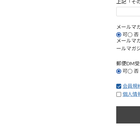
上記「そ
メールマ
可
否
メールマ
ールマガ
郵便DM
可
否
会員規
個人情