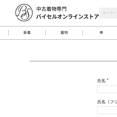
バイセルオンラインストア
会員登録
新着
着物
帯
お客様に届くまで
商品お取り寄せサービ
ご注文方法のご案内
お着物がにおう時の対
和装バッグ
訪問着
袋帯
名古屋帯
振袖
反物
梱包方法のご案内
氏名
(
必
須
江戸小紋
紬
)
氏名（フ