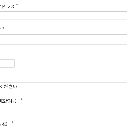
)
アドレス
(
必
須
)
ド
(
必
須
)
必
須
必
須
市区町村）
(
必
須
)
番地）