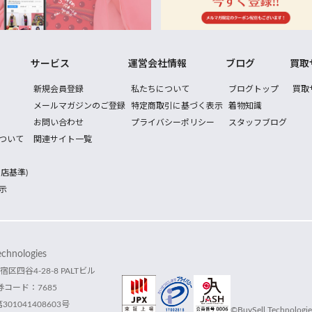
サービス
運営会社情報
ブログ
買取
新規会員登録
私たちについて
ブログトップ
買取
メールマガジンのご登録
特定商取引に基づく表示
着物知識
お問い合わせ
プライバシーポリシー
スタッフブログ
ついて
関連サイト一覧
店基準)
示
hnologies
宿区四谷4-28-8 PALTビル
コード：7685
1041408603号
©BuySell Technologies