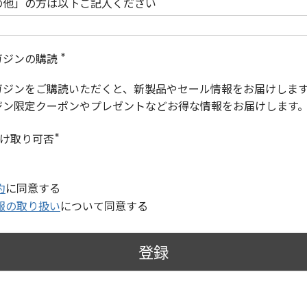
の他」の方は以下ご記入ください
ガジンの購読
(
必
ガジンをご購読いただくと、新製品やセール情報をお届けしま
須
)
ジン限定クーポンやプレゼントなどお得な情報をお届けします
受け取り可否
(
必
須
)
約
に同意する
報の取り扱い
について同意する
登録