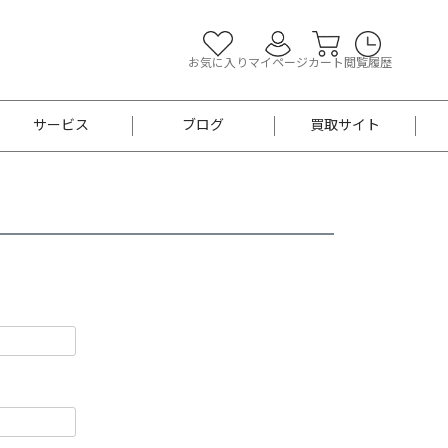
お気に入り
マイページ
カート
閲覧履歴
サービス
ブログ
買取サイト
よくあるご質問
お買い物診断
半幅帯
帯留め
お召
男性用帯
着物帯
新品
セット
袴
男性用