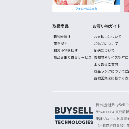
取扱商品
お買い物ガイド
着物を探す
お支払いについて
帯を探す
ご返品について
和装小物を探す
配送について
商品お取り寄せサービス
着物参考サイズ採寸に
よくあるご質問
商品ランクについて(当
古物営業法に基づく表
株式会社BuySell Tec
〒160-0004 東京都新
東証グロース上場 証券
【古物商許可番号】第30