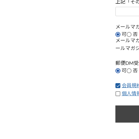
上記「そ
メールマ
可
否
メールマ
ールマガ
郵便DM
可
否
会員規
個人情