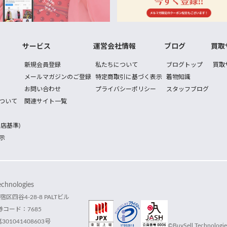
サービス
運営会社情報
ブログ
買取
新規会員登録
私たちについて
ブログトップ
買取
メールマガジンのご登録
特定商取引に基づく表示
着物知識
お問い合わせ
プライバシーポリシー
スタッフブログ
ついて
関連サイト一覧
店基準)
示
hnologies
宿区四谷4-28-8 PALTビル
コード：7685
1041408603号
©BuySell Technologies