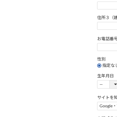
住所３（
お電話番
性別
指定な
生年月日
サイトを