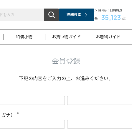
＞ 08/06：12時時点
詳細検索
35,123
全
点
和装小物
お買い物ガイド
お着物ガイド
会員登録
ス
お支払いについて
はじめてのお着物ガイド
新規会員登録
着物知識
スタッフブログ
サイズ案内
着物参考サイズ/採寸について
和色チャート集
お問い合わせ
処法
ご返品について
メールマガジンのご登録
着物販売方法について
関連サイト一覧
下記の内容をご入力の上、お進みください。
袋名古屋帯
黒留袖
帯締め
開き名
色留袖
帯揚げ
古屋帯
付下げ
帯締め
丸帯
色無地
作り帯
着物
配送について
商品ランクについて(当店基準)
帯揚げセット
ショール
小紋
浴衣
襦袢
和装コート
リガナ）
(
必
須