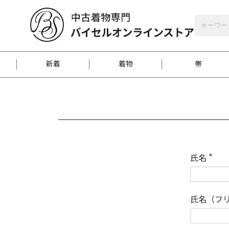
バイセルオンラインストア
会員登録
新着
着物
帯
お客様に届くまで
商品お取り寄せサービ
ご注文方法のご案内
お着物がにおう時の対
和装バッグ
訪問着
袋帯
名古屋帯
振袖
反物
梱包方法のご案内
氏名
(
必
須
江戸小紋
紬
)
氏名（フ