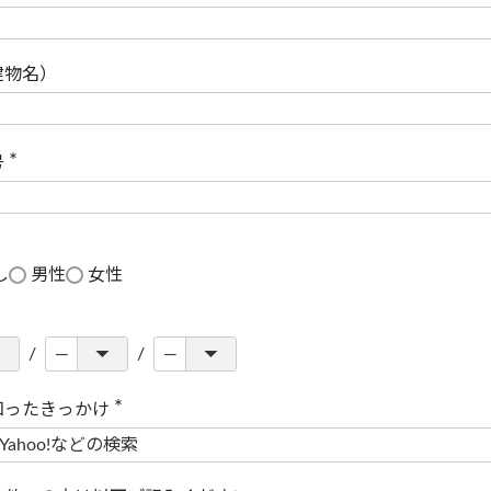
(
必
須
)
建物名）
号
(
必
須
)
し
男性
女性
知ったきっかけ
(
必
須
)