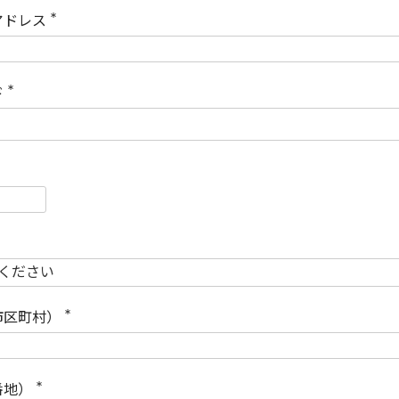
)
アドレス
(
必
須
)
ド
(
必
須
)
必
須
必
須
市区町村）
(
必
須
)
番地）