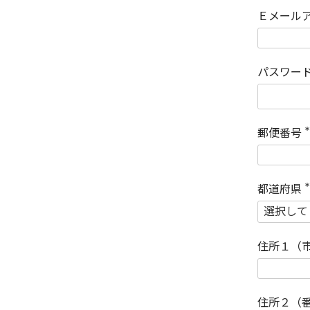
Ｅメール
パスワー
郵便番号
(
)
都道府県
(
)
住所１（
住所２（