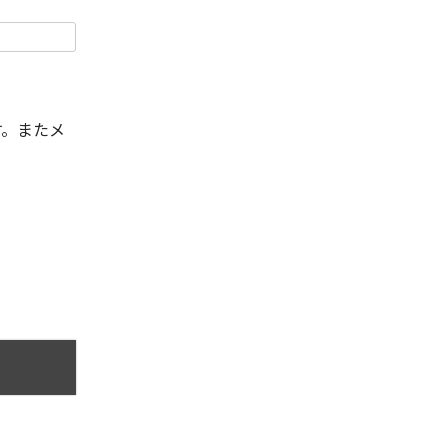
す。またメ
。