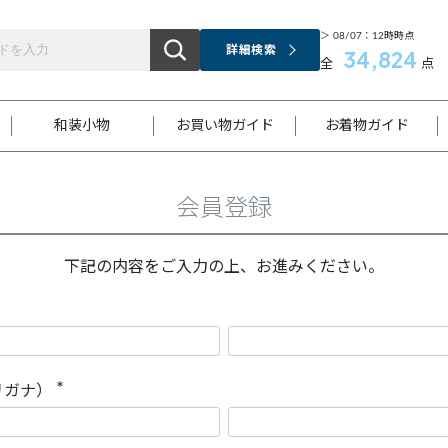
＞ 08/07：12時時点
詳細検索
34,824
全
点
和装小物
お買い物ガイド
お着物ガイド
会員登録
ス
お支払いについて
はじめてのお着物ガイド
新規会員登録
着物知識
スタッフブログ
サイズ案内
着物参考サイズ/採寸について
和色チャート集
お問い合わせ
処法
ご返品について
メールマガジンのご登録
着物販売方法について
関連サイト一覧
下記の内容をご入力の上、お進みください。
袋名古屋帯
黒留袖
帯締め
開き名
色留袖
帯揚げ
古屋帯
付下げ
帯締め
丸帯
色無地
作り帯
着物
配送について
商品ランクについて(当店基準)
帯揚げセット
ショール
小紋
浴衣
襦袢
和装コート
リガナ）
(
必
須