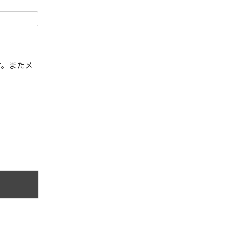
す。またメ
。