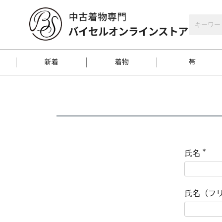
バイセルオンラインストア
会員登録
新着
着物
帯
お客様に届くまで
商品お取り寄せサービ
ご注文方法のご案内
お着物がにおう時の対
和装バッグ
訪問着
袋帯
名古屋帯
振袖
反物
梱包方法のご案内
氏名
(
必
須
江戸小紋
紬
)
氏名（フ