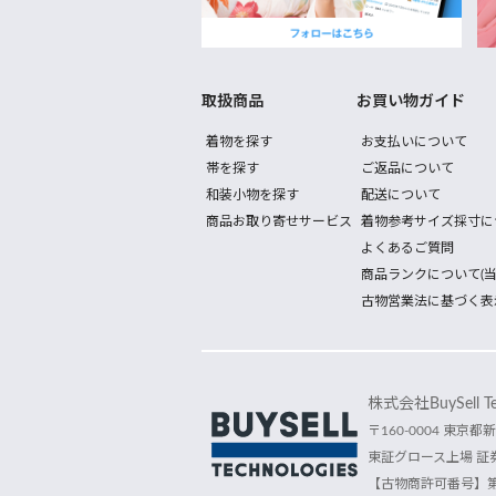
取扱商品
お買い物ガイド
着物を探す
お支払いについて
帯を探す
ご返品について
和装小物を探す
配送について
商品お取り寄せサービス
着物参考サイズ採寸に
よくあるご質問
商品ランクについて(当
古物営業法に基づく表
株式会社BuySell Tec
〒160-0004 東京都新
東証グロース上場 証券
【古物商許可番号】第30