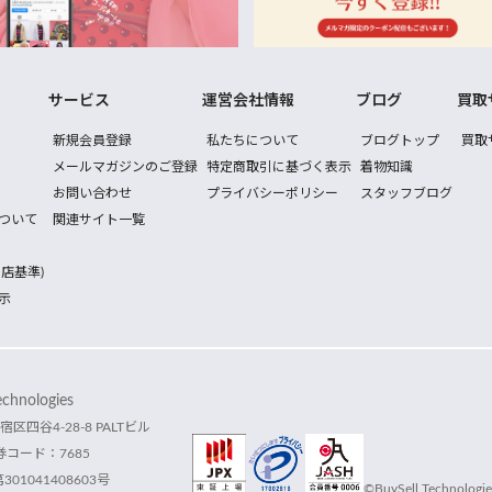
サービス
運営会社情報
ブログ
買取
新規会員登録
私たちについて
ブログトップ
買取
メールマガジンのご登録
特定商取引に基づく表示
着物知識
お問い合わせ
プライバシーポリシー
スタッフブログ
ついて
関連サイト一覧
店基準)
示
hnologies
宿区四谷4-28-8 PALTビル
コード：7685
1041408603号
©BuySell Technologies