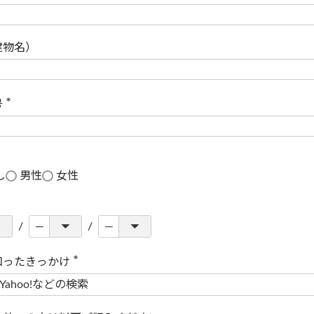
(
必
須
)
建物名）
号
(
必
須
)
し
男性
女性
知ったきっかけ
(
必
須
)