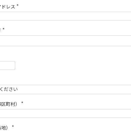
)
アドレス
(
必
須
)
ド
(
必
須
)
必
須
必
須
市区町村）
(
必
須
)
番地）