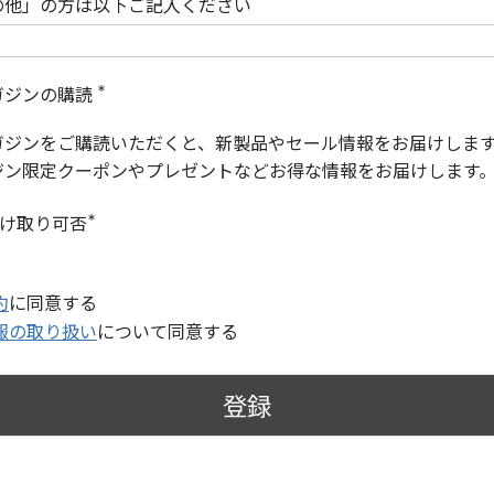
の他」の方は以下ご記入ください
ガジンの購読
(
必
ガジンをご購読いただくと、新製品やセール情報をお届けしま
須
)
ジン限定クーポンやプレゼントなどお得な情報をお届けします
受け取り可否
(
必
須
)
約
に同意する
報の取り扱い
について同意する
登録