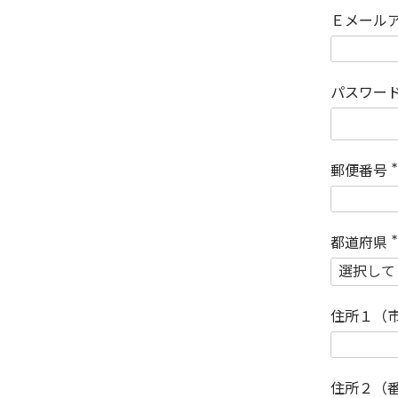
Ｅメール
パスワー
郵便番号
(
)
都道府県
(
)
住所１（
住所２（