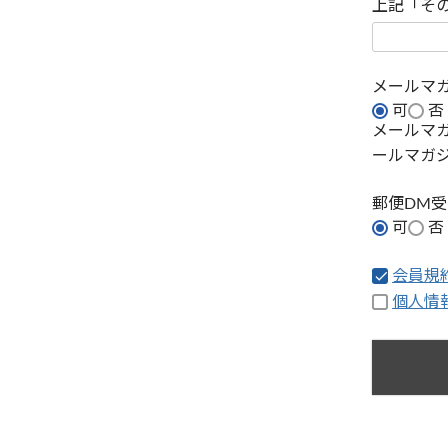
上記「そ
メールマ
可
否
メールマ
ールマガ
郵便DM
可
否
会員規
個人情