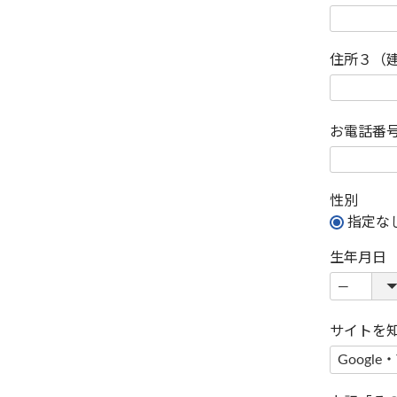
住所３（
お電話番
性別
指定な
生年月日
サイトを