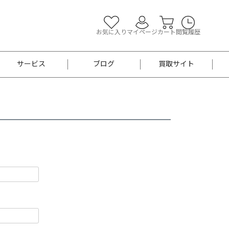
お気に入り
マイページ
カート
閲覧履歴
サービス
ブログ
買取サイト
よくあるご質問
お買い物診断
半幅帯
帯留め
お召
男性用帯
着物帯
新品
セット
袴
男性用