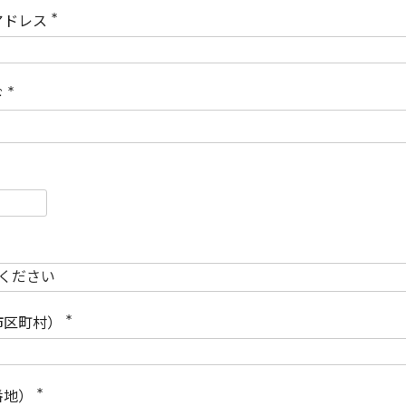
)
アドレス
(
必
須
)
ド
(
必
須
)
必
須
必
須
市区町村）
(
必
須
)
番地）