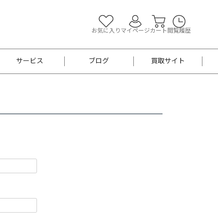
お気に入り
マイページ
カート
閲覧履歴
サービス
ブログ
買取サイト
よくあるご質問
お買い物診断
半幅帯
帯留め
お召
男性用帯
着物帯
新品
セット
袴
男性用