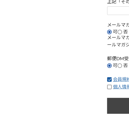
上記「そ
メールマ
可
否
メールマ
ールマガ
郵便DM
可
否
会員規
個人情