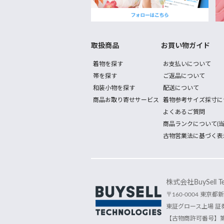
取扱商品
お買い物ガイド
着物を探す
お支払いについて
帯を探す
ご返品について
和装小物を探す
配送について
商品お取り寄せサービス
着物参考サイズ採寸に
よくあるご質問
商品ランクについて(当
古物営業法に基づく表
株式会社BuySell Tec
〒160-0004 東京都新
東証グロース上場 証券
【古物商許可番号】第30