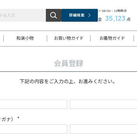
＞ 08/06：12時時点
詳細検索
35,123
全
点
和装小物
お買い物ガイド
お着物ガイド
会員登録
ス
お支払いについて
はじめてのお着物ガイド
新規会員登録
着物知識
スタッフブログ
サイズ案内
着物参考サイズ/採寸について
和色チャート集
お問い合わせ
処法
ご返品について
メールマガジンのご登録
着物販売方法について
関連サイト一覧
下記の内容をご入力の上、お進みください。
袋名古屋帯
黒留袖
帯締め
開き名
色留袖
帯揚げ
古屋帯
付下げ
帯締め
丸帯
色無地
作り帯
着物
配送について
商品ランクについて(当店基準)
帯揚げセット
ショール
小紋
浴衣
襦袢
和装コート
リガナ）
(
必
須