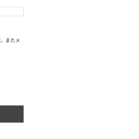
す。またメ
。