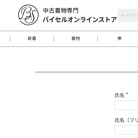
バイセルオンラインストア
会員登録
新着
着物
帯
お客様に届くまで
商品お取り寄せサービ
ご注文方法のご案内
お着物がにおう時の対
和装バッグ
訪問着
袋帯
名古屋帯
振袖
反物
梱包方法のご案内
氏名
(
必
須
江戸小紋
紬
)
氏名（フ