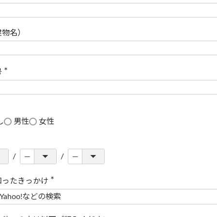
(
必
須
)
建物名）
号
(
必
須
)
し
男性
女性
知ったきっかけ
(
必
須
)