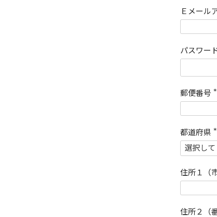
Ｅメール
パスワー
郵便番号
(
)
都道府県
(
)
住所１（
住所２（