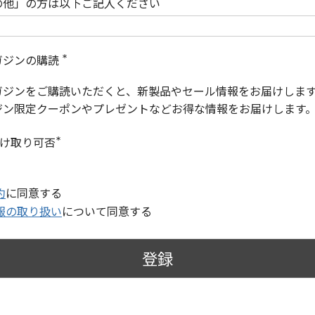
の他」の方は以下ご記入ください
ガジンの購読
(
必
ガジンをご購読いただくと、新製品やセール情報をお届けしま
須
)
ジン限定クーポンやプレゼントなどお得な情報をお届けします
受け取り可否
(
必
須
)
約
に同意する
報の取り扱い
について同意する
登録