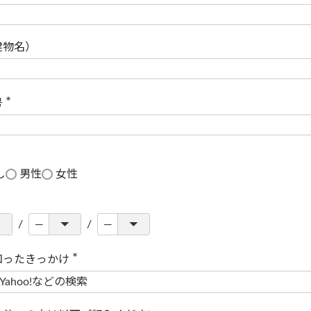
(
必
須
)
建物名）
号
(
必
須
)
し
男性
女性
知ったきっかけ
(
必
須
)