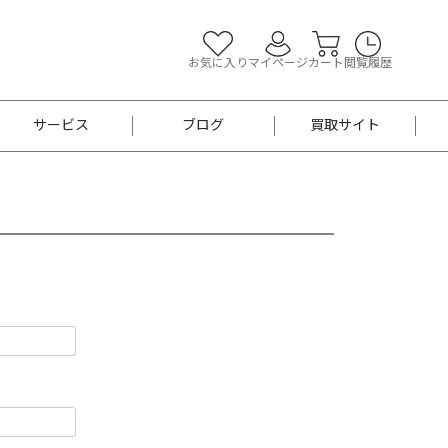
お気に入り
マイページ
カート
閲覧履歴
サービス
ブログ
買取サイト
よくあるご質問
お買い物診断
半幅帯
帯留め
お召
男性用帯
着物帯
新品
セット
袴
男性用