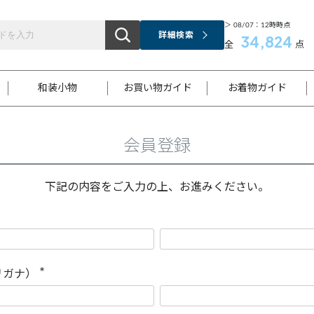
＞ 08/07：12時時点
詳細検索
34,824
全
点
和装小物
お買い物ガイド
お着物ガイド
会員登録
ス
お支払いについて
はじめてのお着物ガイド
新規会員登録
着物知識
スタッフブログ
サイズ案内
着物参考サイズ/採寸について
和色チャート集
お問い合わせ
処法
ご返品について
メールマガジンのご登録
着物販売方法について
関連サイト一覧
下記の内容をご入力の上、お進みください。
袋名古屋帯
黒留袖
帯締め
開き名
色留袖
帯揚げ
古屋帯
付下げ
帯締め
丸帯
色無地
作り帯
着物
配送について
商品ランクについて(当店基準)
帯揚げセット
ショール
小紋
浴衣
襦袢
和装コート
リガナ）
(
必
須