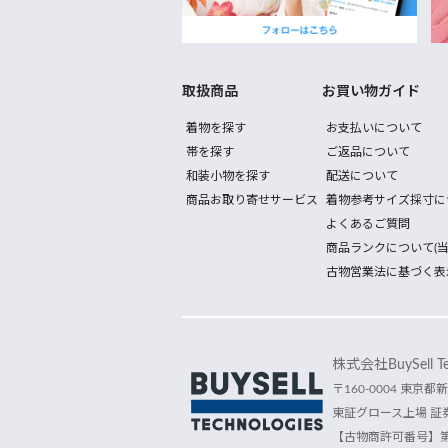
取扱商品
お買い物ガイド
着物を探す
お支払いについて
帯を探す
ご返品について
和装小物を探す
配送について
商品お取り寄せサービス
着物参考サイズ採寸に
よくあるご質問
商品ランクについて(当
古物営業法に基づく表
株式会社BuySell Tec
〒160-0004 東京都新
東証グロース上場 証券
【古物商許可番号】第30