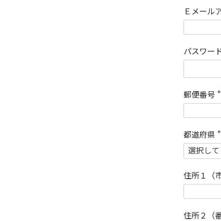
Ｅメール
パスワー
郵便番号
(
)
都道府県
(
)
住所１（
住所２（