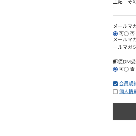
上記「そ
メールマ
可
否
メールマ
ールマガ
郵便DM
可
否
会員規
個人情