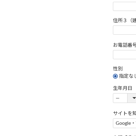
住所３（
お電話番
性別
指定な
生年月日
サイトを