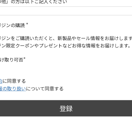
の他」の方は以下ご記入ください
ガジンの購読
(
必
ガジンをご購読いただくと、新製品やセール情報をお届けしま
須
)
ジン限定クーポンやプレゼントなどお得な情報をお届けします
受け取り可否
(
必
須
)
約
に同意する
報の取り扱い
について同意する
登録