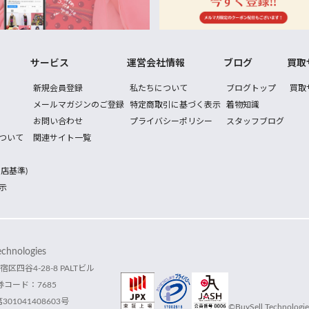
サービス
運営会社情報
ブログ
買取
新規会員登録
私たちについて
ブログトップ
買取
メールマガジンのご登録
特定商取引に基づく表示
着物知識
お問い合わせ
プライバシーポリシー
スタッフブログ
ついて
関連サイト一覧
店基準)
示
hnologies
宿区四谷4-28-8 PALTビル
コード：7685
1041408603号
©BuySell Technologies