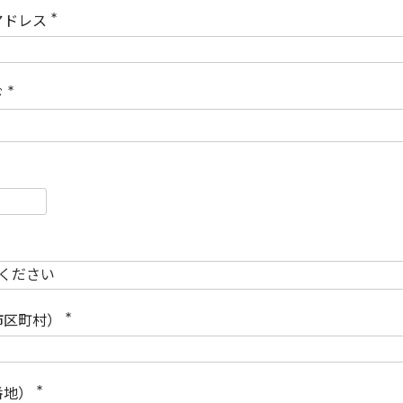
)
アドレス
(
必
須
)
ド
(
必
須
)
必
須
必
須
市区町村）
(
必
須
)
番地）