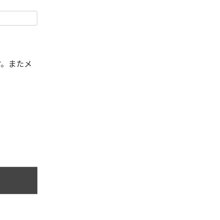
す。またメ
。