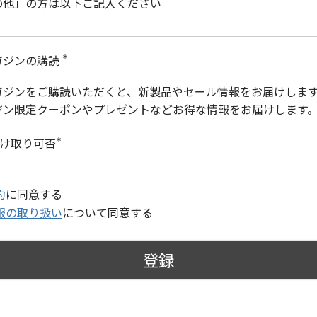
の他」の方は以下ご記入ください
ガジンの購読
(
必
ガジンをご購読いただくと、新製品やセール情報をお届けしま
須
)
ジン限定クーポンやプレゼントなどお得な情報をお届けします
受け取り可否
(
必
須
)
約
に同意する
報の取り扱い
について同意する
登録