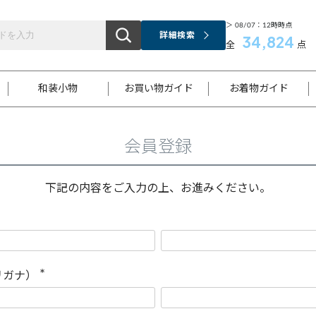
＞ 08/07：12時時点
詳細検索
34,824
全
点
和装小物
お買い物ガイド
お着物ガイド
会員登録
ス
お支払いについて
はじめてのお着物ガイド
新規会員登録
着物知識
スタッフブログ
サイズ案内
着物参考サイズ/採寸について
和色チャート集
お問い合わせ
処法
ご返品について
メールマガジンのご登録
着物販売方法について
関連サイト一覧
下記の内容をご入力の上、お進みください。
袋名古屋帯
黒留袖
帯締め
開き名
色留袖
帯揚げ
古屋帯
付下げ
帯締め
丸帯
色無地
作り帯
着物
配送について
商品ランクについて(当店基準)
帯揚げセット
ショール
小紋
浴衣
襦袢
和装コート
リガナ）
(
必
須