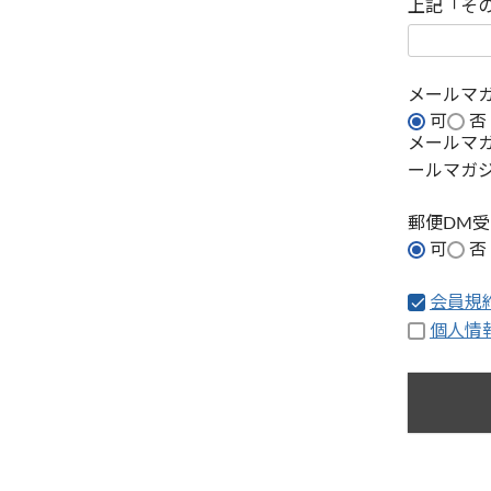
上記「そ
メールマ
可
否
メールマ
ールマガ
郵便DM
可
否
会員規
個人情