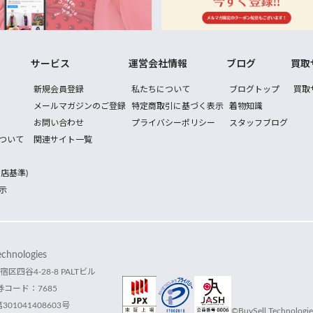
サービス
運営会社情報
ブログ
買取
新規会員登録
私たちについて
ブログトップ
買取
メールマガジンのご登録
特定商取引に基づく表示
着物知識
お問い合わせ
プライバシーポリシー
スタッフブログ
ついて
関連サイト一覧
店基準)
示
hnologies
宿区四谷4-28-8 PALTビル
コード：7685
1041408603号
©BuySell Technologies