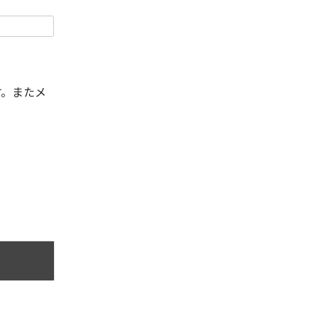
す。またメ
。