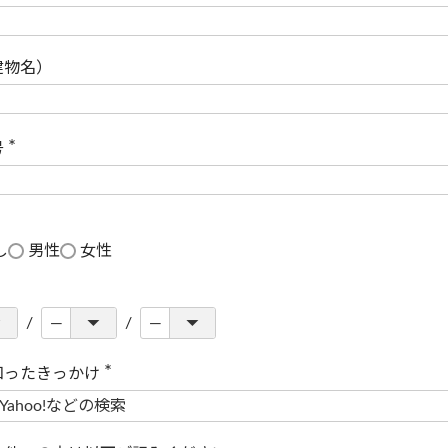
(
必
須
)
建物名）
号
(
必
須
)
し
男性
女性
知ったきっかけ
(
必
須
)