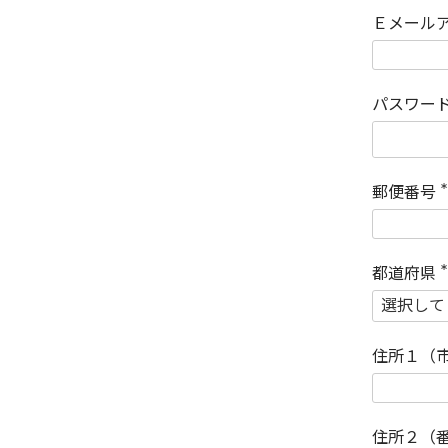
Ｅメール
パスワー
郵便番号
(
)
都道府県
(
)
住所１（
住所２（