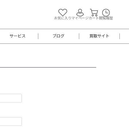
お気に入り
マイページ
カート
閲覧履歴
サービス
ブログ
買取サイト
よくあるご質問
お買い物診断
半幅帯
帯留め
お召
男性用帯
着物帯
新品
セット
袴
男性用