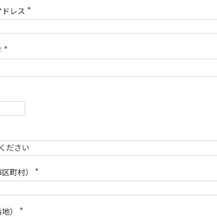
)
アドレス
(
必
須
)
ド
(
必
須
)
必
須
必
須
市区町村）
(
必
須
)
番地）