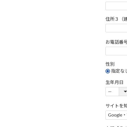
住所３（
お電話番
性別
指定な
生年月日
サイトを