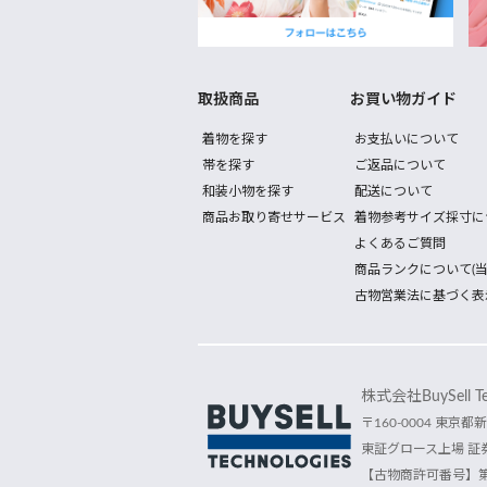
取扱商品
お買い物ガイド
着物を探す
お支払いについて
帯を探す
ご返品について
和装小物を探す
配送について
商品お取り寄せサービス
着物参考サイズ採寸に
よくあるご質問
商品ランクについて(当
古物営業法に基づく表
株式会社BuySell Tec
〒160-0004 東京都新
東証グロース上場 証券
【古物商許可番号】第30