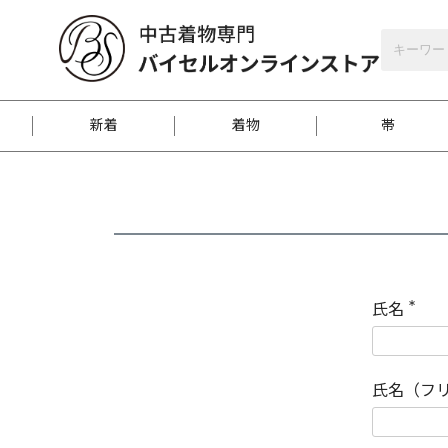
バイセルオンラインストア
会員登録
新着
着物
帯
お客様に届くまで
商品お取り寄せサービ
ご注文方法のご案内
お着物がにおう時の対
和装バッグ
訪問着
袋帯
名古屋帯
振袖
反物
梱包方法のご案内
氏名
(
必
須
江戸小紋
紬
)
氏名（フ