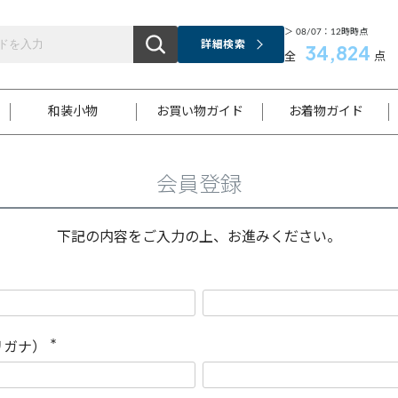
＞ 08/07：12時時点
詳細検索
34,824
全
点
和装小物
お買い物ガイド
お着物ガイド
会員登録
ス
お支払いについて
はじめてのお着物ガイド
新規会員登録
着物知識
スタッフブログ
サイズ案内
着物参考サイズ/採寸について
和色チャート集
お問い合わせ
処法
ご返品について
メールマガジンのご登録
着物販売方法について
関連サイト一覧
下記の内容をご入力の上、お進みください。
袋名古屋帯
黒留袖
帯締め
開き名
色留袖
帯揚げ
古屋帯
付下げ
帯締め
丸帯
色無地
作り帯
着物
配送について
商品ランクについて(当店基準)
帯揚げセット
ショール
小紋
浴衣
襦袢
和装コート
リガナ）
(
必
須