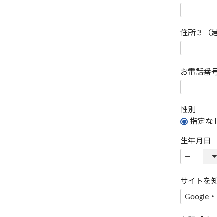
住所３（
お電話番
性別
指定な
生年月日
サイトを