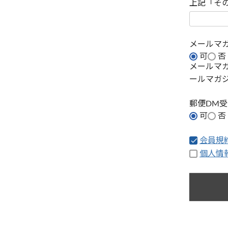
上記「そ
メールマ
可
否
メールマ
ールマガ
郵便DM
可
否
会員規
個人情