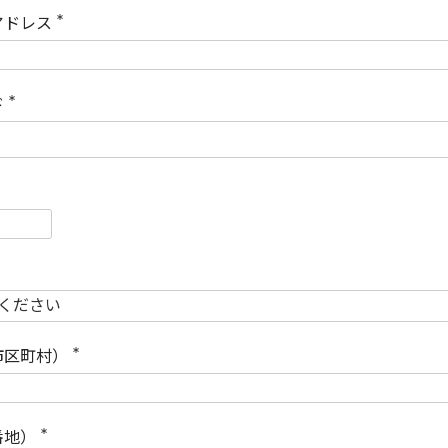
)
アドレス
(
必
須
)
ド
(
必
須
)
必
須
必
須
市区町村）
(
必
須
)
番地）