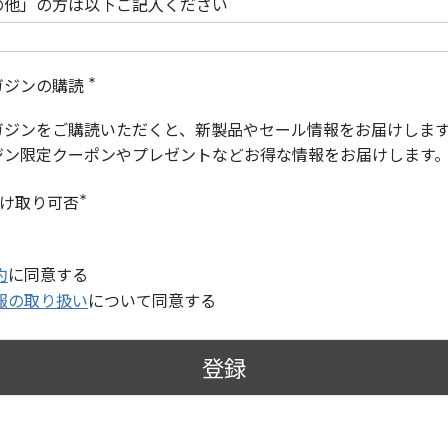
の他」の方は以下ご記入ください
ガジンの購読
(
必
ガジンをご購読いただくと、新製品やセール情報をお届けしま
須
)
ジン限定クーポンやプレゼントなどお得な情報をお届けします
受け取り可否
(
必
須
)
約
に同意する
報の取り扱い
について同意する
登録