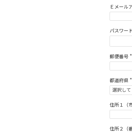
Ｅメール
パスワー
郵便番号
(
)
都道府県
(
)
住所１（
住所２（