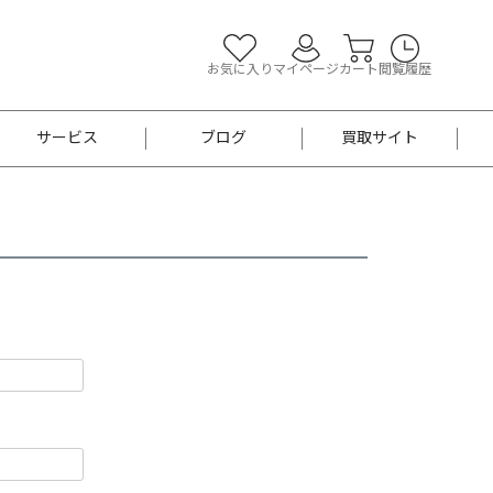
お気に入り
マイページ
カート
閲覧履歴
サービス
ブログ
買取サイト
よくあるご質問
お買い物診断
半幅帯
帯留め
お召
男性用帯
着物帯
新品
セット
袴
男性用