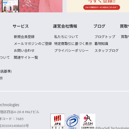
サービス
運営会社情報
ブログ
買取
新規会員登録
私たちについて
ブログトップ
買取
メールマガジンのご登録
特定商取引に基づく表示
着物知識
お問い合わせ
プライバシーポリシー
スタッフブログ
ついて
関連サイト一覧
店基準)
示
hnologies
宿区四谷4-28-8 PALTビル
コード：7685
1041408603号
©BuySell Technologies