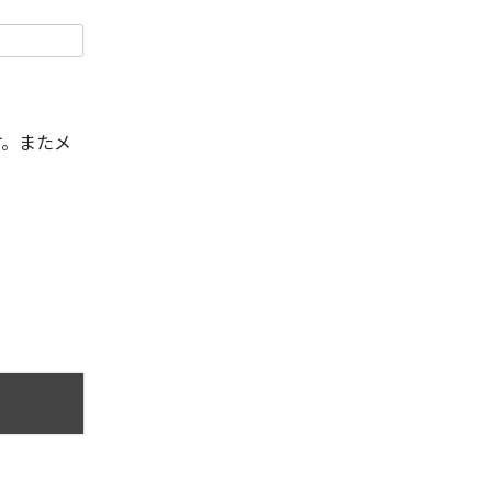
す。またメ
。