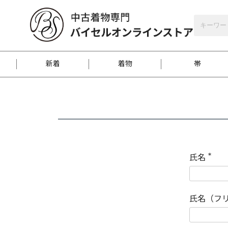
バイセルオンラインストア
会員登録
新着
着物
帯
お客様に届くまで
商品お取り寄せサービ
ご注文方法のご案内
お着物がにおう時の対
和装バッグ
訪問着
袋帯
名古屋帯
振袖
反物
梱包方法のご案内
氏名
(
必
須
江戸小紋
紬
)
氏名（フ