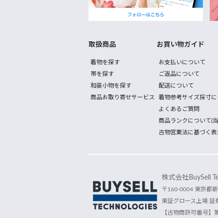
取扱商品
お買い物ガイド
着物を探す
お支払いについて
帯を探す
ご返品について
和装小物を探す
配送について
商品お取り寄せサービス
着物参考サイズ採寸に
よくあるご質問
商品ランクについて(当
古物営業法に基づく表
株式会社BuySell Tec
〒160-0004 東京都新
東証グロース上場 証券
【古物商許可番号】第30