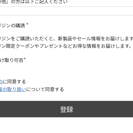
の他」の方は以下ご記入ください
ガジンの購読
(
必
ガジンをご購読いただくと、新製品やセール情報をお届けしま
須
)
ジン限定クーポンやプレゼントなどお得な情報をお届けします
受け取り可否
(
必
須
)
約
に同意する
報の取り扱い
について同意する
登録