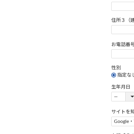
住所３（
お電話番
性別
指定な
生年月日
サイトを