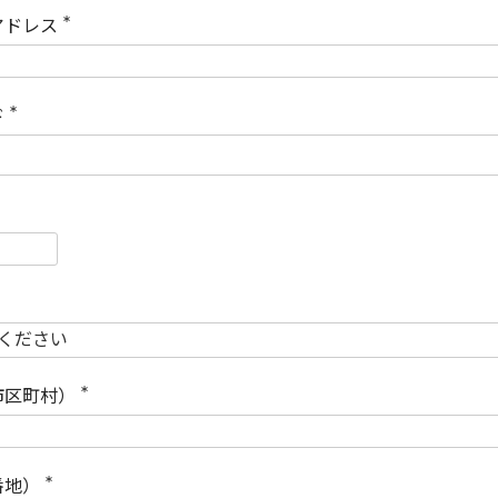
)
アドレス
(
必
須
)
ド
(
必
須
)
必
須
必
須
市区町村）
(
必
須
)
番地）