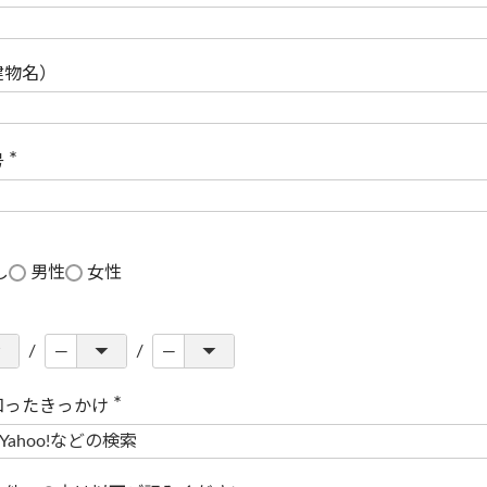
(
必
須
)
建物名）
号
(
必
須
)
し
男性
女性
知ったきっかけ
(
必
須
)