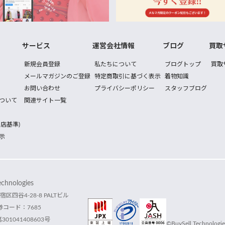
サービス
運営会社情報
ブログ
買取
新規会員登録
私たちについて
ブログトップ
買取
メールマガジンのご登録
特定商取引に基づく表示
着物知識
お問い合わせ
プライバシーポリシー
スタッフブログ
ついて
関連サイト一覧
店基準)
示
hnologies
宿区四谷4-28-8 PALTビル
コード：7685
1041408603号
©BuySell Technologies