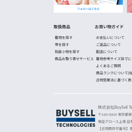
取扱商品
お買い物ガイド
着物を探す
お支払いについて
帯を探す
ご返品について
和装小物を探す
配送について
商品お取り寄せサービス
着物参考サイズ採寸に
よくあるご質問
商品ランクについて(当
古物営業法に基づく表
株式会社BuySell Tec
〒160-0004 東京都新
東証グロース上場 証券
【古物商許可番号】第30