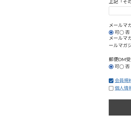
上記「そ
メールマ
可
否
メールマ
ールマガ
郵便DM
可
否
会員規
個人情