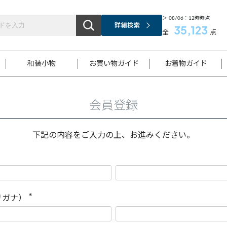
＞ 08/06：12時時点
詳細検索
35,123
全
点
和装小物
お買い物ガイド
お着物ガイド
会員登録
ス
お支払いについて
はじめてのお着物ガイド
新規会員登録
着物知識
スタッフブログ
サイズ案内
着物参考サイズ/採寸について
和色チャート集
お問い合わせ
処法
ご返品について
メールマガジンのご登録
着物販売方法について
関連サイト一覧
下記の内容をご入力の上、お進みください。
袋名古屋帯
黒留袖
帯締め
開き名
色留袖
帯揚げ
古屋帯
付下げ
帯締め
丸帯
色無地
作り帯
着物
配送について
商品ランクについて(当店基準)
帯揚げセット
ショール
小紋
浴衣
襦袢
和装コート
リガナ）
(
必
須