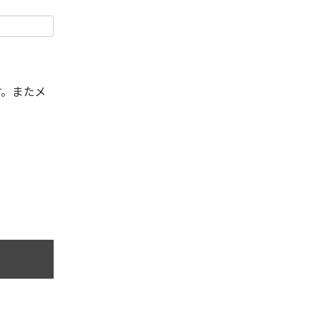
す。またメ
。