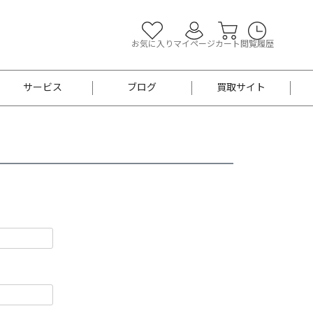
お気に入り
マイページ
カート
閲覧履歴
サービス
ブログ
買取サイト
よくあるご質問
お買い物診断
半幅帯
帯留め
お召
男性用帯
着物帯
新品
セット
袴
男性用