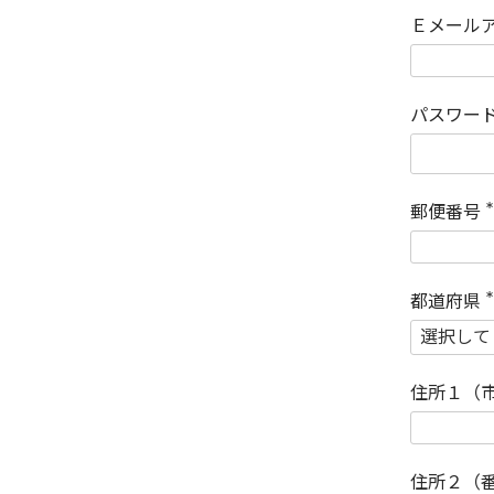
Ｅメール
パスワー
郵便番号
(
)
都道府県
(
)
住所１（
住所２（