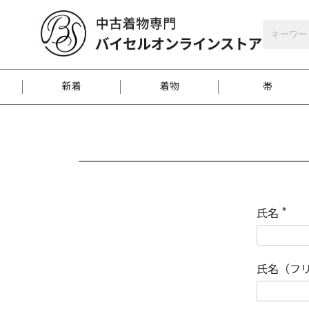
バイセルオンラインストア
会員登録
新着
着物
帯
お客様に届くまで
商品お取り寄せサービ
ご注文方法のご案内
お着物がにおう時の対
和装バッグ
訪問着
袋帯
名古屋帯
振袖
反物
梱包方法のご案内
氏名
(
必
須
江戸小紋
紬
)
氏名（フ