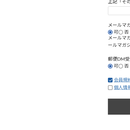
上記「そ
メールマ
可
否
メールマ
ールマガ
郵便DM
可
否
会員規
個人情