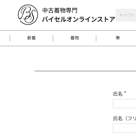
バイセルオンラインストア
会員登録
新着
着物
帯
お客様に届くまで
商品お取り寄せサービ
ご注文方法のご案内
お着物がにおう時の対
和装バッグ
訪問着
袋帯
名古屋帯
振袖
反物
梱包方法のご案内
氏名
(
必
須
江戸小紋
紬
)
氏名（フ