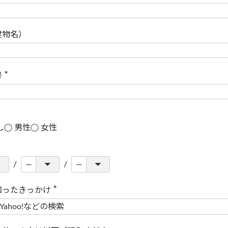
(
必
須
)
建物名）
号
(
必
須
)
し
男性
女性
知ったきっかけ
(
必
須
)