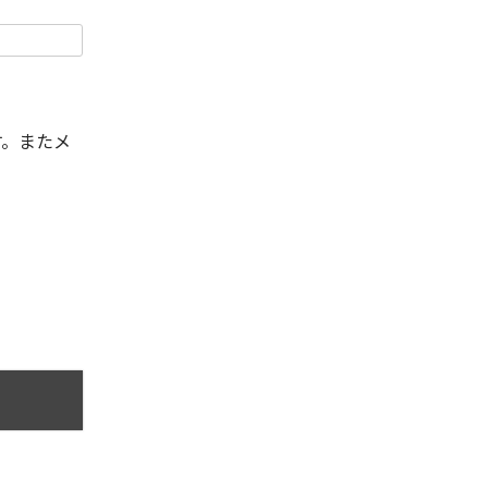
す。またメ
。