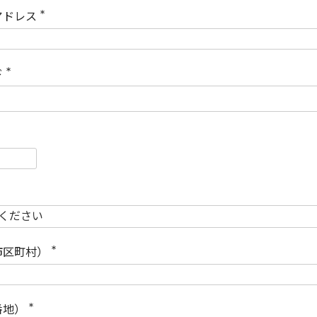
)
アドレス
(
必
須
)
ド
(
必
須
)
必
須
必
須
市区町村）
(
必
須
)
番地）