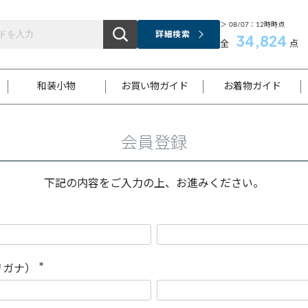
＞ 08/07：12時時点
詳細検索
34,824
全
点
和装小物
お買い物ガイド
お着物ガイド
会員登録
ス
お支払いについて
はじめてのお着物ガイド
新規会員登録
着物知識
スタッフブログ
サイズ案内
着物参考サイズ/採寸について
和色チャート集
お問い合わせ
処法
ご返品について
メールマガジンのご登録
着物販売方法について
関連サイト一覧
下記の内容をご入力の上、お進みください。
袋名古屋帯
黒留袖
帯締め
開き名
色留袖
帯揚げ
古屋帯
付下げ
帯締め
丸帯
色無地
作り帯
着物
配送について
商品ランクについて(当店基準)
帯揚げセット
ショール
小紋
浴衣
襦袢
和装コート
リガナ）
(
必
須