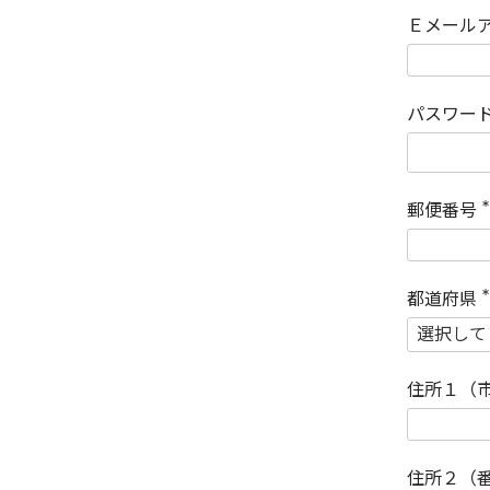
Ｅメール
パスワー
郵便番号
(
)
都道府県
(
)
住所１（
住所２（