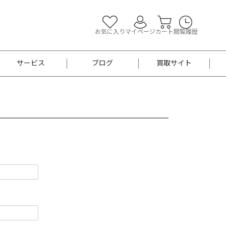
お気に入り
マイページ
カート
閲覧履歴
サービス
ブログ
買取サイト
よくあるご質問
お買い物診断
半幅帯
帯留め
お召
男性用帯
着物帯
新品
セット
袴
男性用