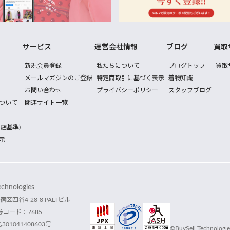
サービス
運営会社情報
ブログ
買取
新規会員登録
私たちについて
ブログトップ
買取
メールマガジンのご登録
特定商取引に基づく表示
着物知識
お問い合わせ
プライバシーポリシー
スタッフブログ
ついて
関連サイト一覧
店基準)
示
hnologies
宿区四谷4-28-8 PALTビル
コード：7685
1041408603号
©BuySell Technologies