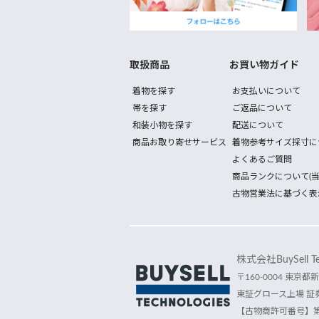
取扱商品
お買い物ガイド
着物を探す
お支払いについて
帯を探す
ご返品について
和装小物を探す
配送について
商品お取り寄せサービス
着物参考サイズ採寸に
よくあるご質問
商品ランクについて(当
古物営業法に基づく表
株式会社BuySell Tec
〒160-0004 東京都新
東証グロース上場 証券
【古物商許可番号】第30