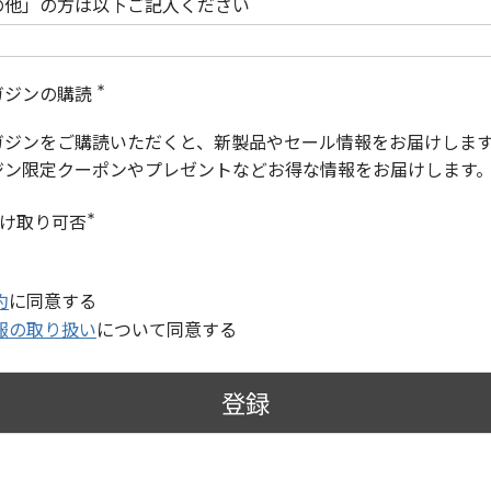
の他」の方は以下ご記入ください
ガジンの購読
(
必
ガジンをご購読いただくと、新製品やセール情報をお届けしま
須
)
ジン限定クーポンやプレゼントなどお得な情報をお届けします
受け取り可否
(
必
須
)
約
に同意する
報の取り扱い
について同意する
登録