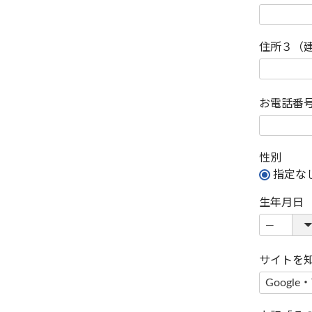
住所３（
お電話番
性別
指定な
生年月日
サイトを