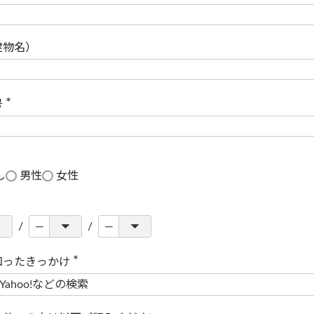
(
必
須
)
建物名）
号
(
必
須
)
し
男性
女性
知ったきっかけ
(
必
須
)