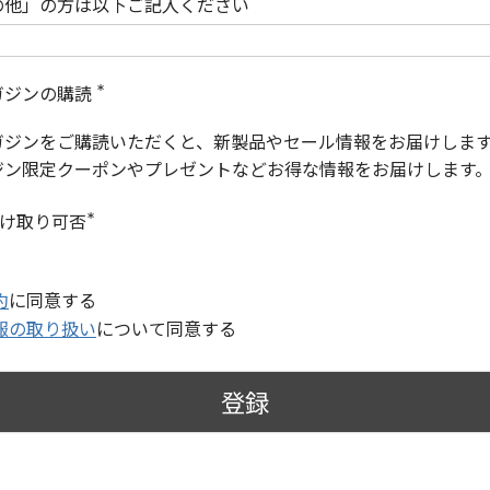
の他」の方は以下ご記入ください
ガジンの購読
(
必
ガジンをご購読いただくと、新製品やセール情報をお届けしま
須
)
ジン限定クーポンやプレゼントなどお得な情報をお届けします
受け取り可否
(
必
須
)
約
に同意する
報の取り扱い
について同意する
登録