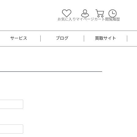
お気に入り
マイページ
カート
閲覧履歴
サービス
ブログ
買取サイト
よくあるご質問
お買い物診断
半幅帯
帯留め
お召
男性用帯
着物帯
新品
セット
袴
男性用