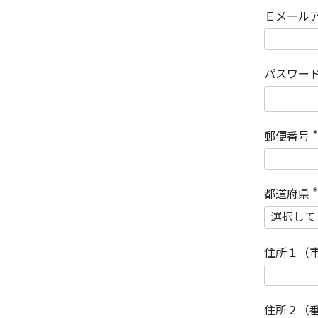
Ｅメール
パスワー
郵便番号
(
)
都道府県
(
)
住所１（
住所２（