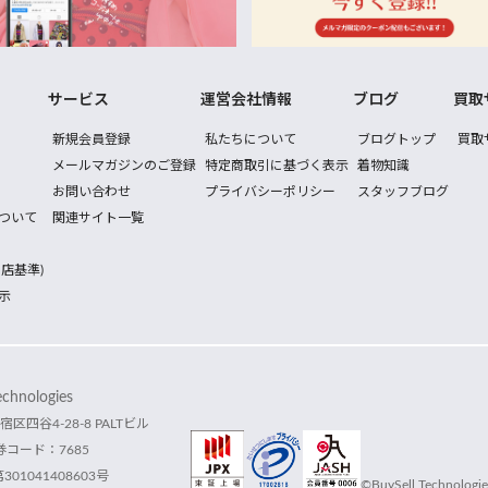
サービス
運営会社情報
ブログ
買取
新規会員登録
私たちについて
ブログトップ
買取
メールマガジンのご登録
特定商取引に基づく表示
着物知識
お問い合わせ
プライバシーポリシー
スタッフブログ
ついて
関連サイト一覧
店基準)
示
hnologies
宿区四谷4-28-8 PALTビル
コード：7685
1041408603号
©BuySell Technologies