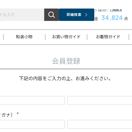
＞ 08/07：12時時点
詳細検索
34,824
全
点
和装小物
お買い物ガイド
お着物ガイド
会員登録
ス
お支払いについて
はじめてのお着物ガイド
新規会員登録
着物知識
スタッフブログ
サイズ案内
着物参考サイズ/採寸について
和色チャート集
お問い合わせ
処法
ご返品について
メールマガジンのご登録
着物販売方法について
関連サイト一覧
下記の内容をご入力の上、お進みください。
袋名古屋帯
黒留袖
帯締め
開き名
色留袖
帯揚げ
古屋帯
付下げ
帯締め
丸帯
色無地
作り帯
着物
配送について
商品ランクについて(当店基準)
帯揚げセット
ショール
小紋
浴衣
襦袢
和装コート
リガナ）
(
必
須