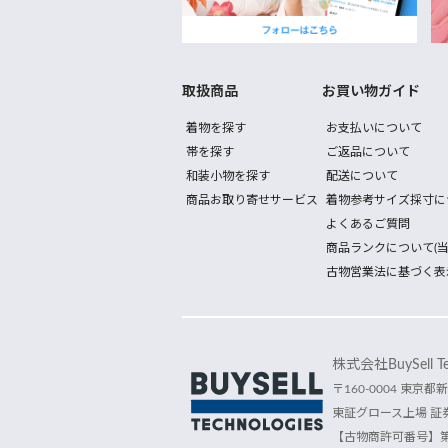
取扱商品
お買い物ガイド
着物を探す
お支払いについて
帯を探す
ご返品について
和装小物を探す
配送について
商品お取り寄せサービス
着物参考サイズ採寸に
よくあるご質問
商品ランクについて(当
古物営業法に基づく表
株式会社BuySell Tec
〒160-0004 東京都新
東証グロース上場 証券
【古物商許可番号】第30