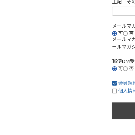
上記「そ
メールマ
可
否
メールマ
ールマガ
郵便DM
可
否
会員規
個人情