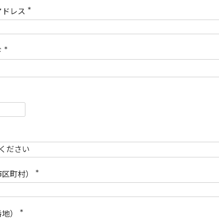
)
アドレス
(
必
須
)
ド
(
必
須
)
必
須
必
須
市区町村）
(
必
須
)
番地）