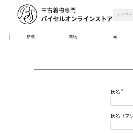
バイセルオンラインストア
会員登録
新着
着物
帯
お客様に届くまで
商品お取り寄せサービ
ご注文方法のご案内
お着物がにおう時の対
和装バッグ
訪問着
袋帯
名古屋帯
振袖
反物
梱包方法のご案内
氏名
(
必
須
江戸小紋
紬
)
氏名（フ