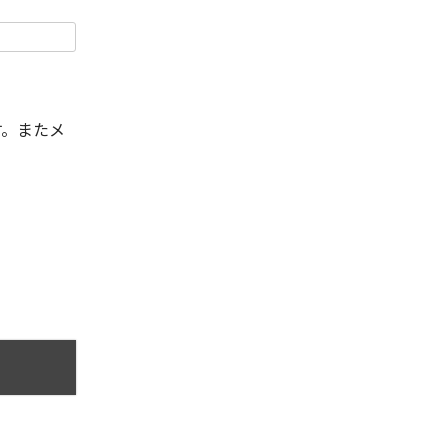
す。またメ
。