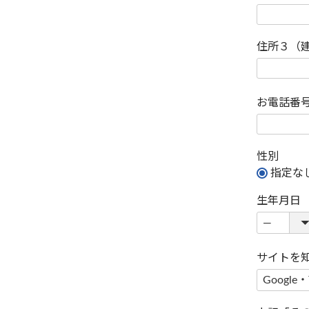
住所３（
お電話番
性別
指定な
生年月日
サイトを