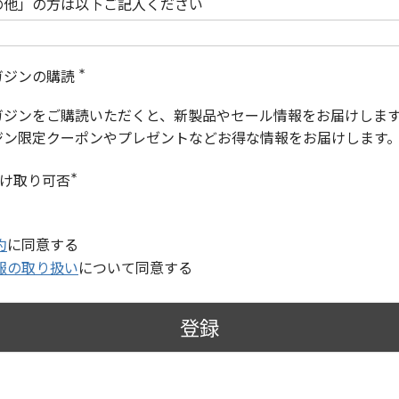
の他」の方は以下ご記入ください
ガジンの購読
(
必
ガジンをご購読いただくと、新製品やセール情報をお届けしま
須
)
ジン限定クーポンやプレゼントなどお得な情報をお届けします
受け取り可否
(
必
須
)
約
に同意する
報の取り扱い
について同意する
登録