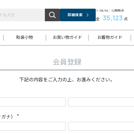
＞ 08/06：12時時点
詳細検索
35,123
全
点
和装小物
お買い物ガイド
お着物ガイド
会員登録
ス
お支払いについて
はじめてのお着物ガイド
新規会員登録
着物知識
スタッフブログ
サイズ案内
着物参考サイズ/採寸について
和色チャート集
お問い合わせ
処法
ご返品について
メールマガジンのご登録
着物販売方法について
関連サイト一覧
下記の内容をご入力の上、お進みください。
袋名古屋帯
黒留袖
帯締め
開き名
色留袖
帯揚げ
古屋帯
付下げ
帯締め
丸帯
色無地
作り帯
着物
配送について
商品ランクについて(当店基準)
帯揚げセット
ショール
小紋
浴衣
襦袢
和装コート
リガナ）
(
必
須