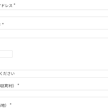
)
アドレス
(
必
須
)
ド
(
必
須
)
必
須
必
須
市区町村）
(
必
須
)
番地）