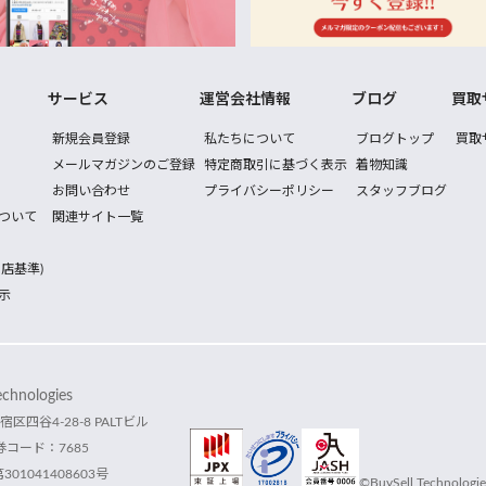
サービス
運営会社情報
ブログ
買取
新規会員登録
私たちについて
ブログトップ
買取
メールマガジンのご登録
特定商取引に基づく表示
着物知識
お問い合わせ
プライバシーポリシー
スタッフブログ
ついて
関連サイト一覧
店基準)
示
hnologies
宿区四谷4-28-8 PALTビル
コード：7685
1041408603号
©BuySell Technologies