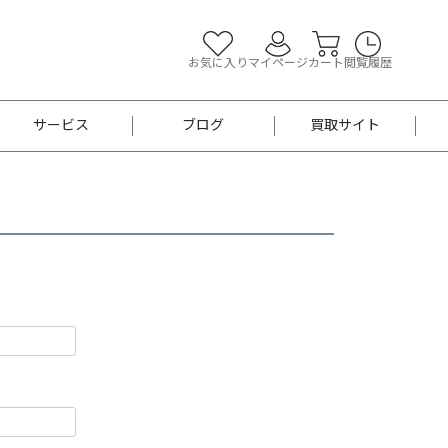
お気に入り
マイページ
カート
閲覧履歴
サービス
ブログ
買取サイト
よくあるご質問
お買い物診断
半幅帯
帯留め
お召
男性用帯
着物帯
新品
セット
袴
男性用