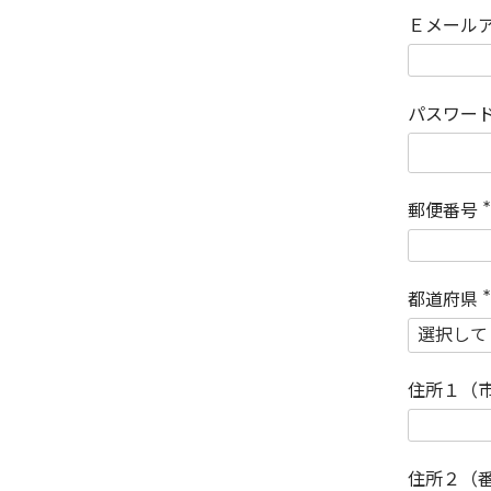
Ｅメール
パスワー
郵便番号
(
)
都道府県
(
)
住所１（
住所２（