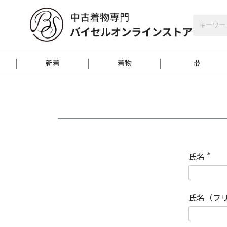
バイセルオンラインストア
会員登録
新着
着物
帯
お客様に届くまで
商品お取り寄せサービ
ご注文方法のご案内
お着物がにおう時の対
和装バッグ
訪問着
袋帯
名古屋帯
振袖
反物
梱包方法のご案内
氏名
(
必
須
江戸小紋
紬
)
氏名（フ