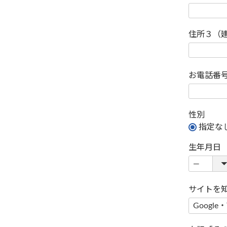
住所３（
お電話番
性別
指定な
生年月日
サイトを