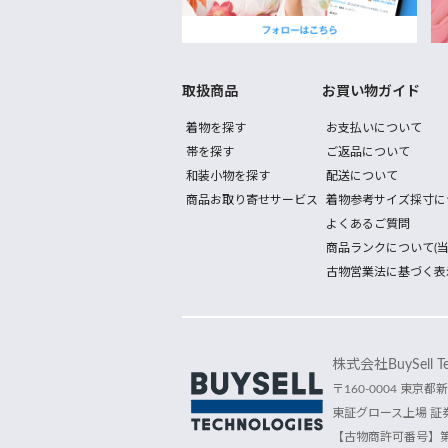
取扱商品
お買い物ガイド
着物を探す
お支払いについて
帯を探す
ご返品について
和装小物を探す
配送について
商品お取り寄せサービス
着物参考サイズ採寸に
よくあるご質問
商品ランクについて(当
古物営業法に基づく表
株式会社BuySell Tec
〒160-0004 東京都新
東証グロース上場 証券
【古物商許可番号】第30