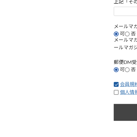
上記「そ
メールマ
可
否
メールマ
ールマガ
郵便DM
可
否
会員規
個人情