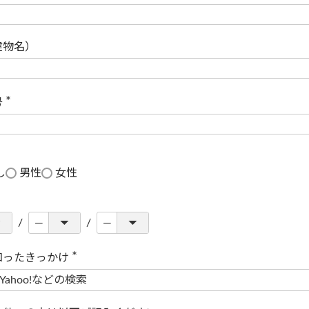
(
必
須
)
建物名）
号
(
必
須
)
し
男性
女性
知ったきっかけ
(
必
須
)