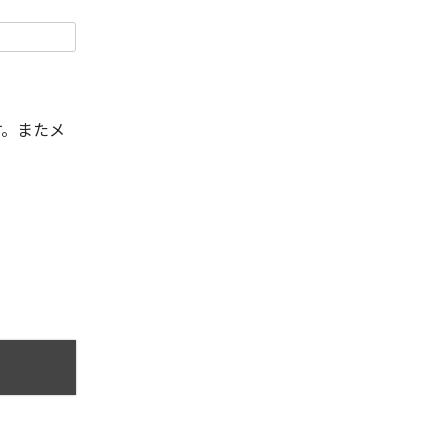
す。またメ
。