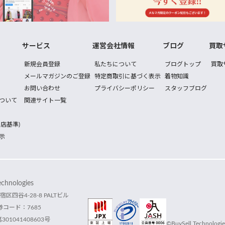
サービス
運営会社情報
ブログ
買取
新規会員登録
私たちについて
ブログトップ
買取
メールマガジンのご登録
特定商取引に基づく表示
着物知識
お問い合わせ
プライバシーポリシー
スタッフブログ
ついて
関連サイト一覧
店基準)
示
hnologies
宿区四谷4-28-8 PALTビル
コード：7685
1041408603号
©BuySell Technologies