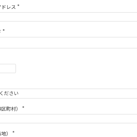
)
アドレス
(
必
須
)
ド
(
必
須
)
必
須
必
須
市区町村）
(
必
須
)
番地）