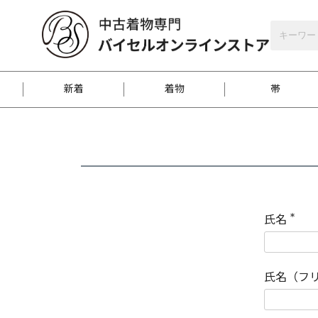
バイセルオンラインストア
会員登録
新着
着物
帯
お客様に届くまで
商品お取り寄せサービ
ご注文方法のご案内
お着物がにおう時の対
和装バッグ
訪問着
袋帯
名古屋帯
振袖
反物
梱包方法のご案内
氏名
(
必
須
江戸小紋
紬
)
氏名（フ