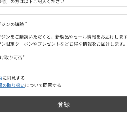
の他」の方は以下ご記入ください
ガジンの購読
(
必
ガジンをご購読いただくと、新製品やセール情報をお届けしま
須
)
ジン限定クーポンやプレゼントなどお得な情報をお届けします
受け取り可否
(
必
須
)
約
に同意する
報の取り扱い
について同意する
登録