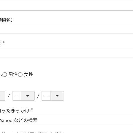
(
必
須
)
建物名）
号
(
必
須
)
し
男性
女性
知ったきっかけ
(
必
須
)