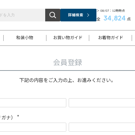
＞ 08/07：12時時点
詳細検索
34,824
全
点
和装小物
お買い物ガイド
お着物ガイド
会員登録
ス
お支払いについて
はじめてのお着物ガイド
新規会員登録
着物知識
スタッフブログ
サイズ案内
着物参考サイズ/採寸について
和色チャート集
お問い合わせ
処法
ご返品について
メールマガジンのご登録
着物販売方法について
関連サイト一覧
下記の内容をご入力の上、お進みください。
袋名古屋帯
黒留袖
帯締め
開き名
色留袖
帯揚げ
古屋帯
付下げ
帯締め
丸帯
色無地
作り帯
着物
配送について
商品ランクについて(当店基準)
帯揚げセット
ショール
小紋
浴衣
襦袢
和装コート
リガナ）
(
必
須