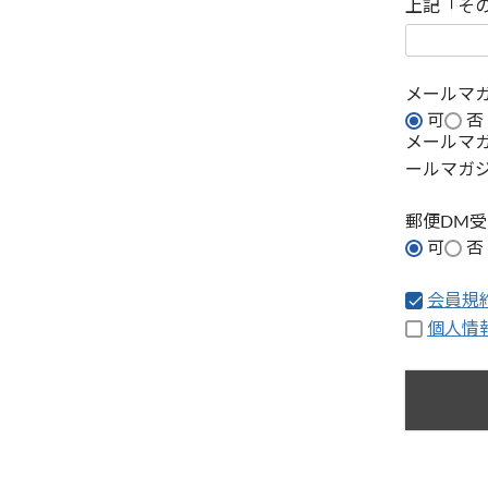
上記「そ
メールマ
可
否
メールマ
ールマガ
郵便DM
可
否
会員規
個人情