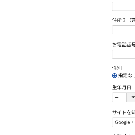
住所３（
お電話番
性別
指定な
生年月日
サイトを