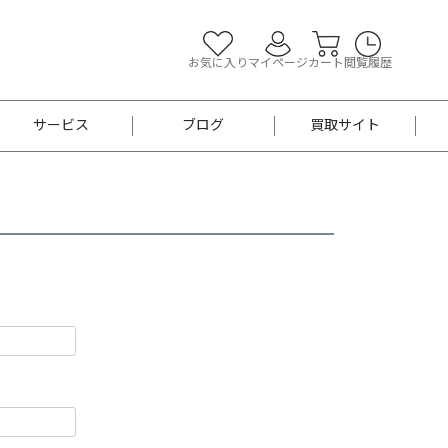
お気に入り
マイページ
カート
閲覧履歴
サービス
ブログ
買取サイト
よくあるご質問
お買い物診断
半幅帯
帯留め
お召
男性用帯
着物帯
新品
セット
袴
男性用