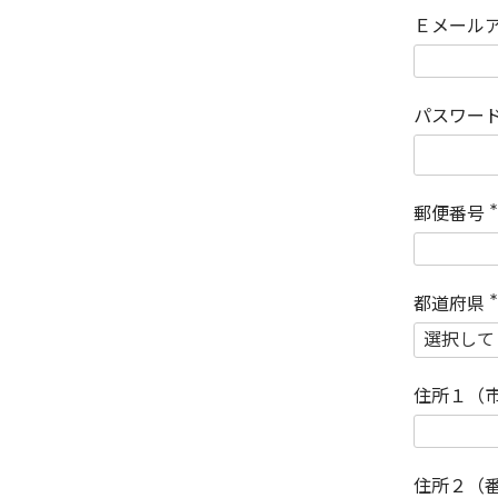
Ｅメール
パスワー
郵便番号
(
)
都道府県
(
)
住所１（
住所２（