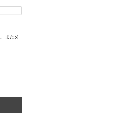
す。またメ
。