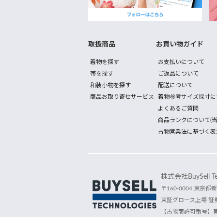
取扱商品
お買い物ガイド
着物を探す
お支払いについて
帯を探す
ご返品について
和装小物を探す
配送について
商品お取り寄せサービス
着物参考サイズ採寸に
よくあるご質問
商品ランクについて(当
古物営業法に基づく表
株式会社BuySell Tec
〒160-0004 東京都新
東証グロース上場 証券
【古物商許可番号】第30