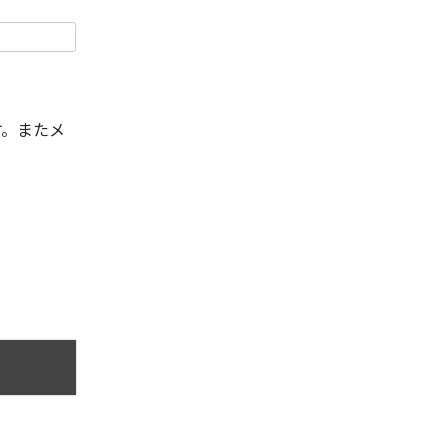
す。またメ
。