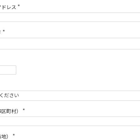
)
アドレス
(
必
須
)
ド
(
必
須
)
必
須
必
須
市区町村）
(
必
須
)
番地）