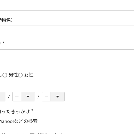
(
必
須
)
建物名）
号
(
必
須
)
し
男性
女性
知ったきっかけ
(
必
須
)