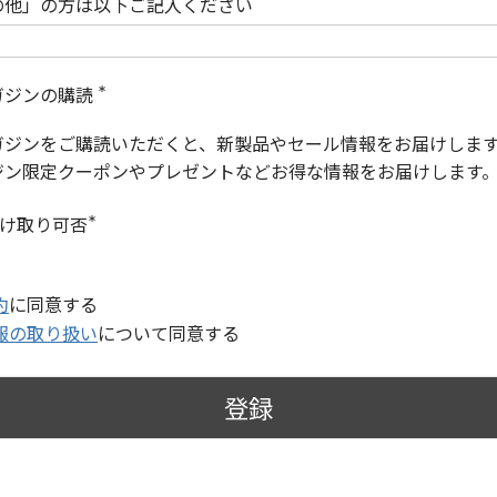
の他」の方は以下ご記入ください
ガジンの購読
(
必
ガジンをご購読いただくと、新製品やセール情報をお届けしま
須
)
ジン限定クーポンやプレゼントなどお得な情報をお届けします
受け取り可否
(
必
須
)
約
に同意する
報の取り扱い
について同意する
登録