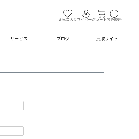
お気に入り
マイページ
カート
閲覧履歴
サービス
ブログ
買取サイト
よくあるご質問
お買い物診断
半幅帯
帯留め
お召
男性用帯
着物帯
新品
セット
袴
男性用