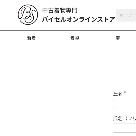
バイセルオンラインストア
会員登録
新着
着物
帯
お客様に届くまで
商品お取り寄せサービ
ご注文方法のご案内
お着物がにおう時の対
和装バッグ
訪問着
袋帯
名古屋帯
振袖
反物
梱包方法のご案内
氏名
(
必
須
江戸小紋
紬
)
氏名（フ