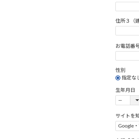
住所３（
お電話番
性別
指定な
生年月日
サイトを