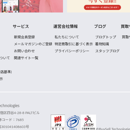
サービス
運営会社情報
ブログ
買取
新規会員登録
私たちについて
ブログトップ
買取
メールマガジンのご登録
特定商取引に基づく表示
着物知識
お問い合わせ
プライバシーポリシー
スタッフブログ
ついて
関連サイト一覧
店基準)
示
hnologies
宿区四谷4-28-8 PALTビル
コード：7685
1041408603号
©BuySell Technologies