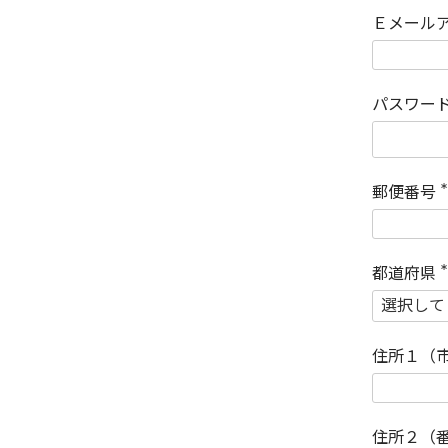
Ｅメール
パスワー
郵便番号
(
)
都道府県
(
)
住所１（
住所２（