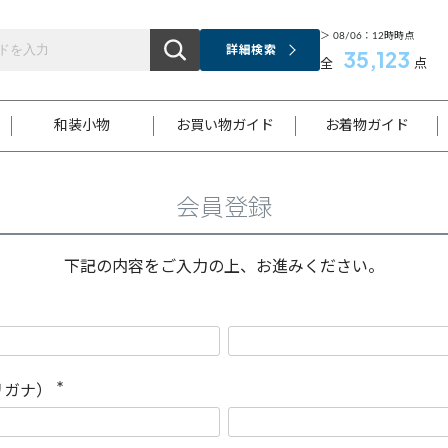
＞ 08/06：12時時点
詳細検索
35,123
全
点
和装小物
お買い物ガイド
お着物ガイド
会員登録
ス
お支払いについて
はじめてのお着物ガイド
新規会員登録
着物知識
スタッフブログ
サイズ案内
着物参考サイズ/採寸について
和色チャート集
お問い合わせ
処法
ご返品について
メールマガジンのご登録
着物販売方法について
関連サイト一覧
下記の内容をご入力の上、お進みください。
袋名古屋帯
黒留袖
帯締め
開き名
色留袖
帯揚げ
古屋帯
付下げ
帯締め
丸帯
色無地
作り帯
着物
配送について
商品ランクについて(当店基準)
帯揚げセット
ショール
小紋
浴衣
襦袢
和装コート
リガナ）
(
必
須