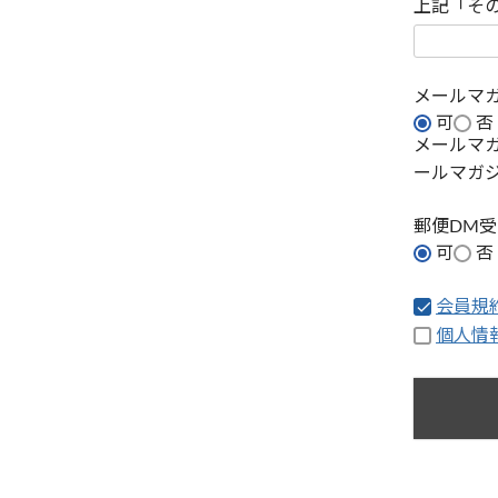
上記「そ
メールマ
可
否
メールマ
ールマガ
郵便DM
可
否
会員規
個人情