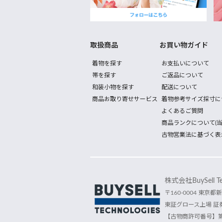
取扱商品
お買い物ガイド
着物を探す
お支払いについて
帯を探す
ご返品について
和装小物を探す
配送について
商品お取り寄せサービス
着物参考サイズ採寸に
よくあるご質問
商品ランクについて(当
古物営業法に基づく表
株式会社BuySell Tec
〒160-0004 東京都新
東証グロース上場 証券
【古物商許可番号】第30