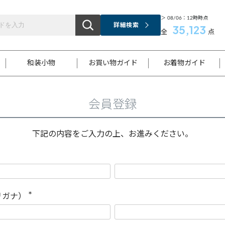
＞ 08/06：12時時点
詳細検索
35,123
全
点
和装小物
お買い物ガイド
お着物ガイド
会員登録
ス
お支払いについて
はじめてのお着物ガイド
新規会員登録
着物知識
スタッフブログ
サイズ案内
着物参考サイズ/採寸について
和色チャート集
お問い合わせ
処法
ご返品について
メールマガジンのご登録
着物販売方法について
関連サイト一覧
下記の内容をご入力の上、お進みください。
袋名古屋帯
黒留袖
帯締め
開き名
色留袖
帯揚げ
古屋帯
付下げ
帯締め
丸帯
色無地
作り帯
着物
配送について
商品ランクについて(当店基準)
帯揚げセット
ショール
小紋
浴衣
襦袢
和装コート
リガナ）
(
必
須