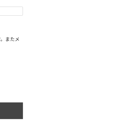
す。またメ
。