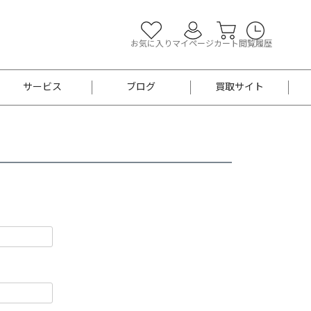
お気に入り
マイページ
カート
閲覧履歴
サービス
ブログ
買取サイト
よくあるご質問
お買い物診断
半幅帯
帯留め
お召
男性用帯
着物帯
新品
セット
袴
男性用