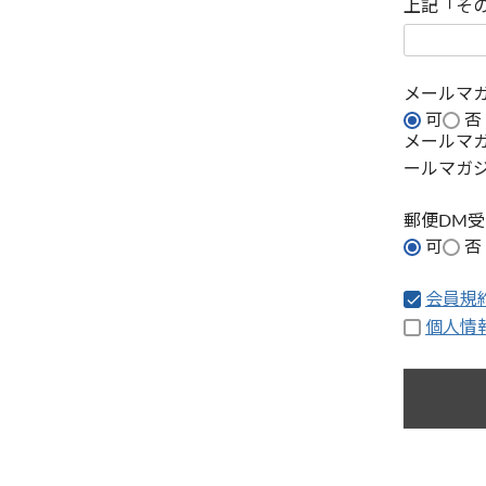
上記「そ
メールマ
可
否
メールマ
ールマガ
郵便DM
可
否
会員規
個人情