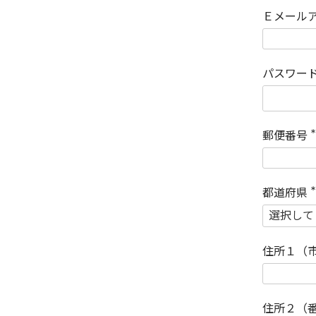
Ｅメール
パスワー
郵便番号
(
)
都道府県
(
)
住所１（
住所２（