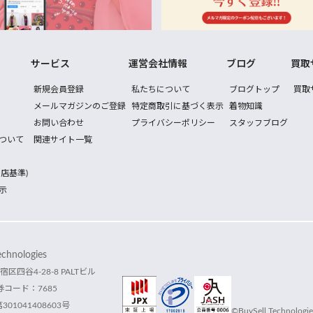
サービス
運営会社情報
ブログ
買取
新規会員登録
私たちについて
ブログトップ
買取
メールマガジンのご登録
特定商取引に基づく表示
着物知識
お問い合わせ
プライバシーポリシー
スタッフブログ
ついて
関連サイト一覧
店基準)
示
hnologies
宿区四谷4-28-8 PALTビル
コード：7685
1041408603号
©BuySell Technologies