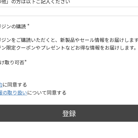
の他」の方は以下ご記入ください
ガジンの購読
(
必
ガジンをご購読いただくと、新製品やセール情報をお届けしま
須
)
ジン限定クーポンやプレゼントなどお得な情報をお届けします
受け取り可否
(
必
須
)
約
に同意する
報の取り扱い
について同意する
登録