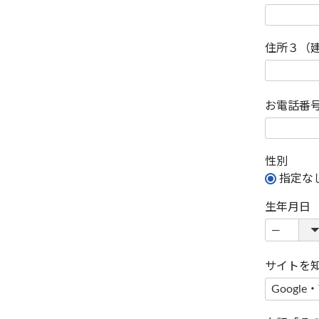
住所３（
お電話番
性別
指定な
生年月日
サイトを