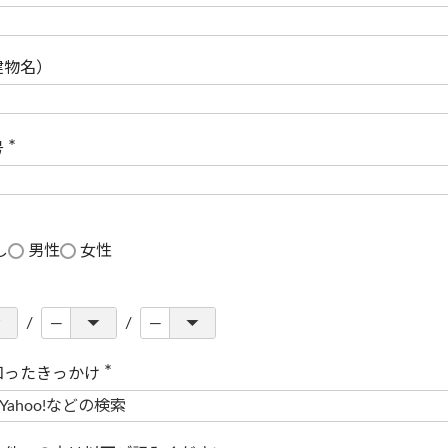
(
必
須
)
建物名）
号
(
必
須
)
し
男性
女性
知ったきっかけ
(
必
須
)