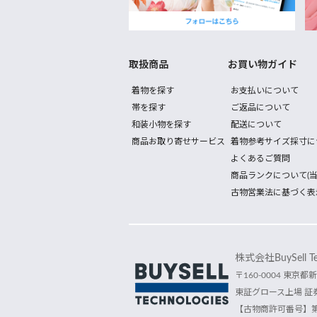
取扱商品
お買い物ガイド
着物を探す
お支払いについて
帯を探す
ご返品について
和装小物を探す
配送について
商品お取り寄せサービス
着物参考サイズ採寸に
よくあるご質問
商品ランクについて(当
古物営業法に基づく表
株式会社BuySell Tec
〒160-0004 東京都新
東証グロース上場 証券
【古物商許可番号】第30