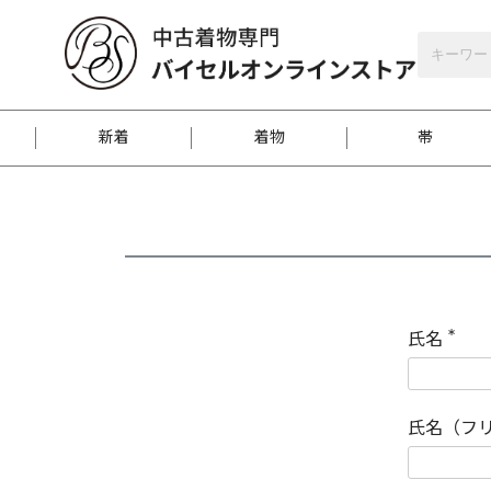
バイセルオンラインストア
会員登録
新着
着物
帯
お客様に届くまで
商品お取り寄せサービ
ご注文方法のご案内
お着物がにおう時の対
和装バッグ
訪問着
袋帯
名古屋帯
振袖
反物
梱包方法のご案内
氏名
(
必
須
江戸小紋
紬
)
氏名（フ