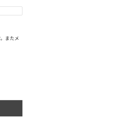
す。またメ
。