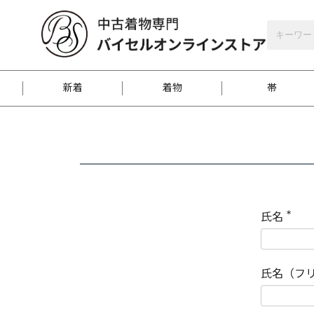
バイセルオンラインストア
会員登録
新着
着物
帯
お客様に届くまで
商品お取り寄せサービ
ご注文方法のご案内
お着物がにおう時の対
和装バッグ
訪問着
袋帯
名古屋帯
振袖
反物
梱包方法のご案内
氏名
(
必
須
江戸小紋
紬
)
氏名（フ