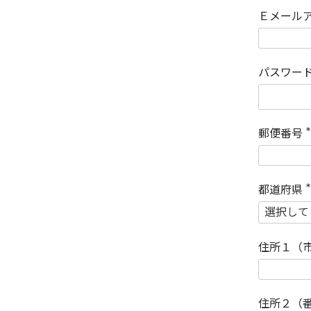
Ｅメール
パスワー
郵便番号
(
)
都道府県
(
)
住所１（
住所２（