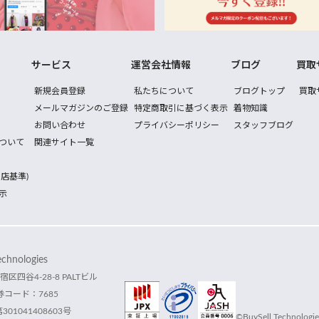
サービス
運営会社情報
ブログ
買取
新規会員登録
私たちについて
ブログトップ
買取
メールマガジンのご登録
特定商取引に基づく表示
着物知識
お問い合わせ
プライバシーポリシー
スタッフブログ
ついて
関連サイト一覧
店基準)
示
hnologies
宿区四谷4-28-8 PALTビル
コード：7685
1041408603号
©BuySell Technologies