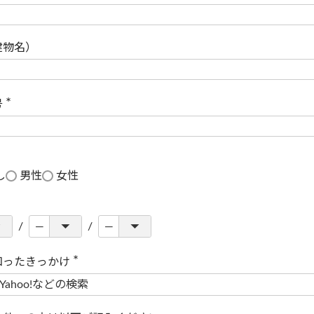
(
必
須
)
建物名）
号
(
必
須
)
し
男性
女性
知ったきっかけ
(
必
須
)