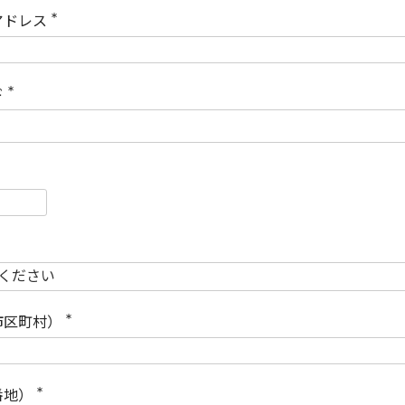
)
アドレス
(
必
須
)
ド
(
必
須
)
必
須
必
須
市区町村）
(
必
須
)
番地）