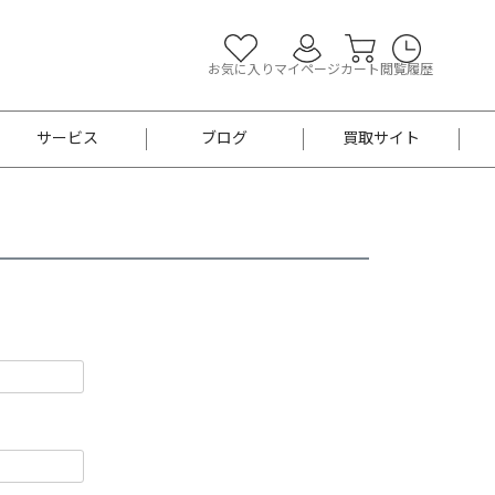
お気に入り
マイページ
カート
閲覧履歴
サービス
ブログ
買取サイト
よくあるご質問
お買い物診断
半幅帯
帯留め
お召
男性用帯
着物帯
新品
セット
袴
男性用