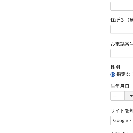
住所３（
お電話番
性別
指定な
生年月日
サイトを