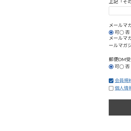
上記「そ
メールマ
可
否
メールマ
ールマガ
郵便DM
可
否
会員規
個人情