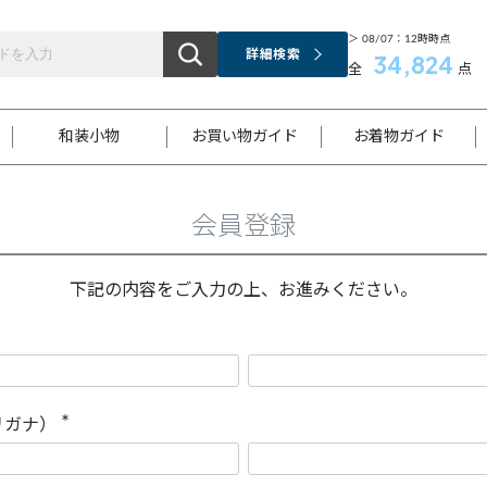
＞ 08/07：12時時点
詳細検索
34,824
全
点
和装小物
お買い物ガイド
お着物ガイド
会員登録
ス
お支払いについて
はじめてのお着物ガイド
新規会員登録
着物知識
スタッフブログ
サイズ案内
着物参考サイズ/採寸について
和色チャート集
お問い合わせ
処法
ご返品について
メールマガジンのご登録
着物販売方法について
関連サイト一覧
下記の内容をご入力の上、お進みください。
袋名古屋帯
黒留袖
帯締め
開き名
色留袖
帯揚げ
古屋帯
付下げ
帯締め
丸帯
色無地
作り帯
着物
配送について
商品ランクについて(当店基準)
帯揚げセット
ショール
小紋
浴衣
襦袢
和装コート
リガナ）
(
必
須