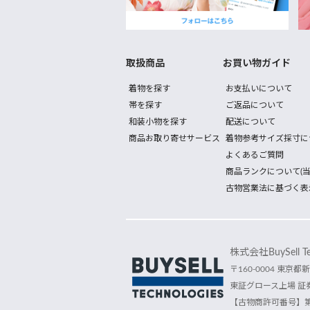
取扱商品
お買い物ガイド
着物を探す
お支払いについて
帯を探す
ご返品について
和装小物を探す
配送について
商品お取り寄せサービス
着物参考サイズ採寸に
よくあるご質問
商品ランクについて(当
古物営業法に基づく表
株式会社BuySell Tec
〒160-0004 東京都新
東証グロース上場 証券
【古物商許可番号】第30