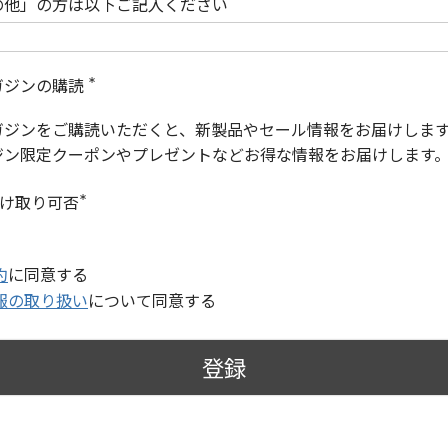
の他」の方は以下ご記入ください
ガジンの購読
(
必
ガジンをご購読いただくと、新製品やセール情報をお届けしま
須
)
ジン限定クーポンやプレゼントなどお得な情報をお届けします
受け取り可否
(
必
須
)
約
に同意する
報の取り扱い
について同意する
登録