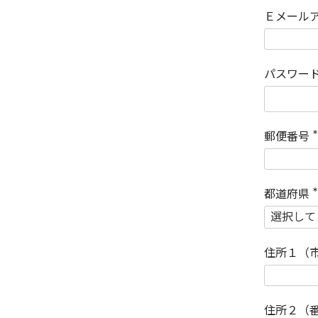
Ｅメール
パスワー
郵便番号
(
)
都道府県
(
)
住所１（
住所２（