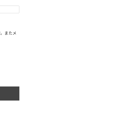
す。またメ
。