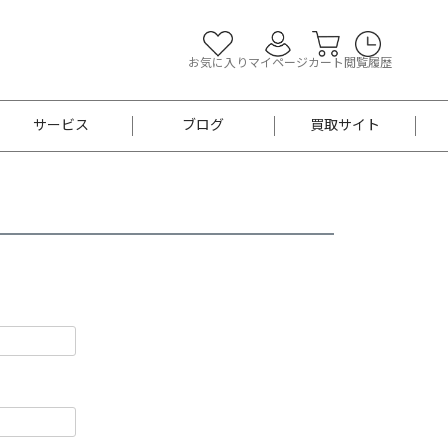
お気に入り
マイページ
カート
閲覧履歴
サービス
ブログ
買取サイト
よくあるご質問
お買い物診断
半幅帯
帯留め
お召
男性用帯
着物帯
新品
セット
袴
男性用