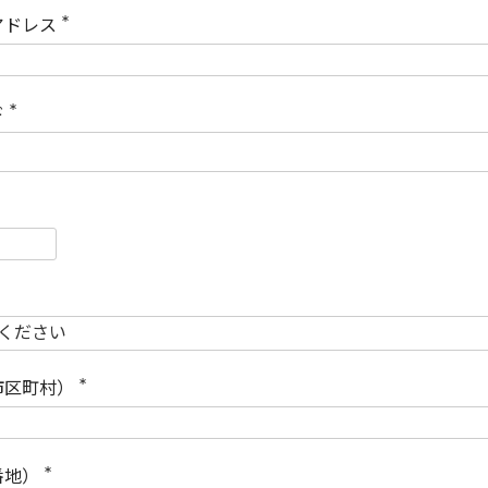
)
アドレス
(
必
須
)
ド
(
必
須
)
必
須
必
須
市区町村）
(
必
須
)
番地）