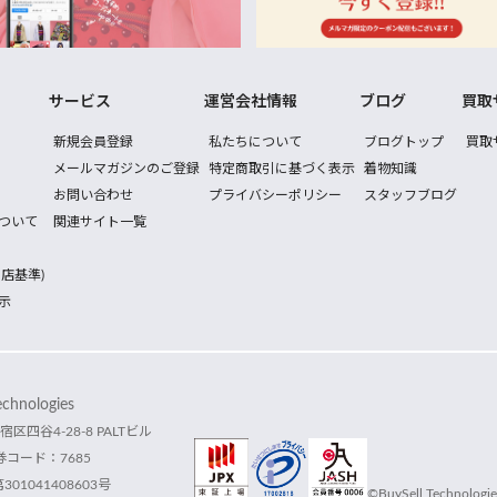
サービス
運営会社情報
ブログ
買取
新規会員登録
私たちについて
ブログトップ
買取
メールマガジンのご登録
特定商取引に基づく表示
着物知識
お問い合わせ
プライバシーポリシー
スタッフブログ
ついて
関連サイト一覧
店基準)
示
hnologies
宿区四谷4-28-8 PALTビル
コード：7685
1041408603号
©BuySell Technologies