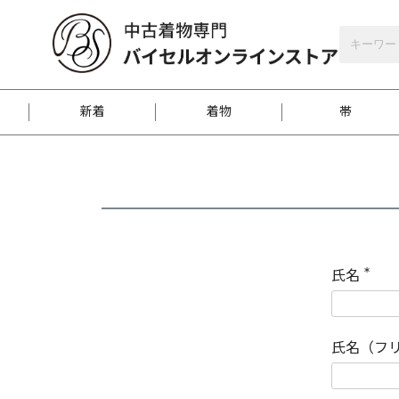
バイセルオンラインストア
会員登録
新着
着物
帯
お客様に届くまで
商品お取り寄せサービ
ご注文方法のご案内
お着物がにおう時の対
和装バッグ
訪問着
袋帯
名古屋帯
振袖
反物
梱包方法のご案内
氏名
(
必
須
江戸小紋
紬
)
氏名（フ