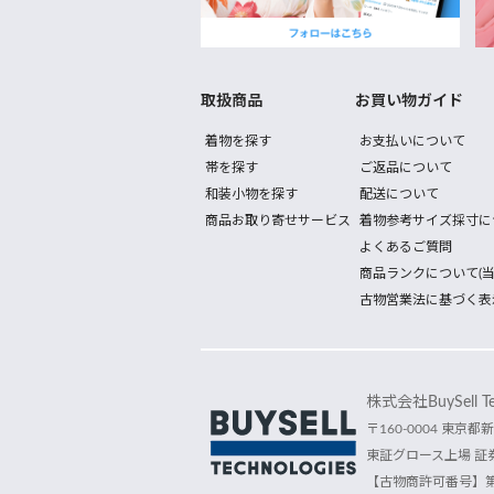
取扱商品
お買い物ガイド
着物を探す
お支払いについて
帯を探す
ご返品について
和装小物を探す
配送について
商品お取り寄せサービス
着物参考サイズ採寸に
よくあるご質問
商品ランクについて(当
古物営業法に基づく表
株式会社BuySell Tec
〒160-0004 東京都新
東証グロース上場 証券
【古物商許可番号】第30