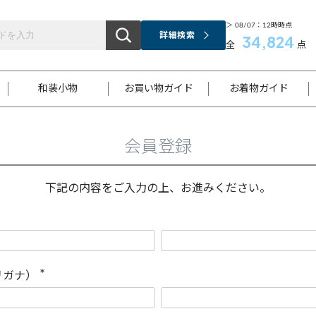
＞ 08/07：12時時点
詳細検索
34,824
全
点
和装小物
お買い物ガイド
お着物ガイド
会員登録
ス
お支払いについて
はじめてのお着物ガイド
新規会員登録
着物知識
スタッフブログ
サイズ案内
着物参考サイズ/採寸について
和色チャート集
お問い合わせ
処法
ご返品について
メールマガジンのご登録
着物販売方法について
関連サイト一覧
下記の内容をご入力の上、お進みください。
袋名古屋帯
黒留袖
帯締め
開き名
色留袖
帯揚げ
古屋帯
付下げ
帯締め
丸帯
色無地
作り帯
着物
配送について
商品ランクについて(当店基準)
帯揚げセット
ショール
小紋
浴衣
襦袢
和装コート
リガナ）
(
必
須