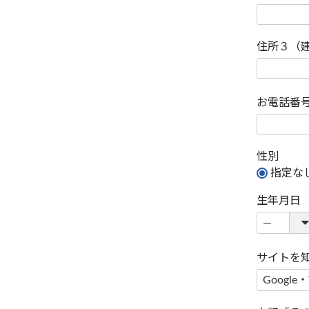
住所３（
お電話番
性別
指定な
生年月日
サイトを