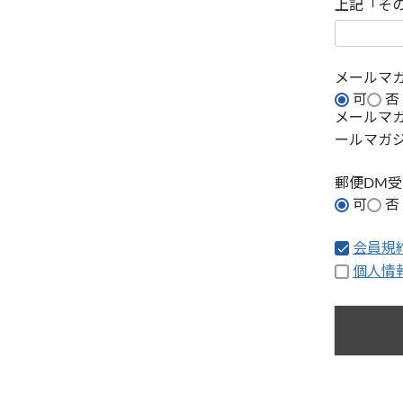
上記「そ
メールマ
可
否
メールマ
ールマガ
郵便DM
可
否
会員規
個人情