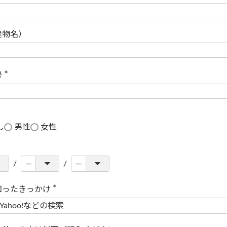
(
必
須
)
建物名）
号
(
必
須
)
し
男性
女性
知ったきっかけ
(
必
須
)