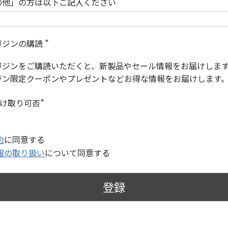
の他」の方は以下ご記入ください
ガジンの購読
(
必
ガジンをご購読いただくと、新製品やセール情報をお届けしま
須
)
ジン限定クーポンやプレゼントなどお得な情報をお届けします
受け取り可否
(
必
須
)
約
に同意する
報の取り扱い
について同意する
登録