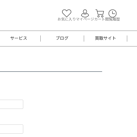
お気に入り
マイページ
カート
閲覧履歴
サービス
ブログ
買取サイト
よくあるご質問
お買い物診断
半幅帯
帯留め
お召
男性用帯
着物帯
新品
セット
袴
男性用