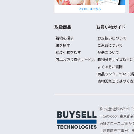
取扱商品
お買い物ガイド
着物を探す
お支払いについて
帯を探す
ご返品について
和装小物を探す
配送について
商品お取り寄せサービス
着物参考サイズ採寸に
よくあるご質問
商品ランクについて(当
古物営業法に基づく表
株式会社BuySell Tec
〒160-0004 東京都新
東証グロース上場 証券
【古物商許可番号】第30