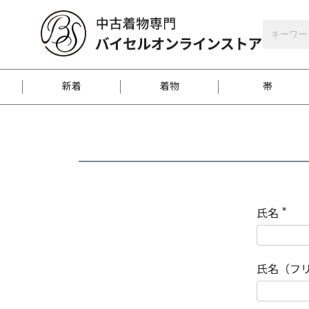
バイセルオンラインストア
会員登録
新着
着物
帯
お客様に届くまで
商品お取り寄せサービ
ご注文方法のご案内
お着物がにおう時の対
和装バッグ
訪問着
袋帯
名古屋帯
振袖
反物
梱包方法のご案内
氏名
(
必
須
江戸小紋
紬
)
氏名（フ