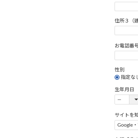
住所３（
お電話番
性別
指定な
生年月日
サイトを