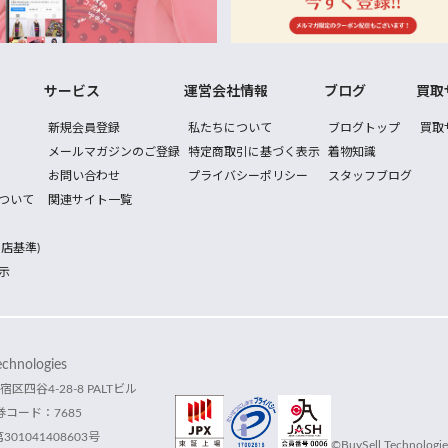
サービス
運営会社情報
ブログ
買取
新規会員登録
私たちについて
ブログトップ
買取
メールマガジンのご登録
特定商取引に基づく表示
着物知識
お問い合わせ
プライバシーポリシー
スタッフブログ
ついて
関連サイト一覧
店基準)
示
hnologies
宿区四谷4-28-8 PALTビル
コード：7685
1041408603号
©BuySell Technologies