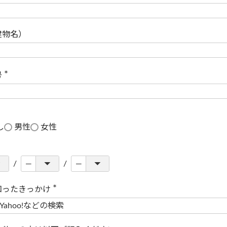
(
必
須
)
建物名）
号
(
必
須
)
し
男性
女性
知ったきっかけ
(
必
須
)