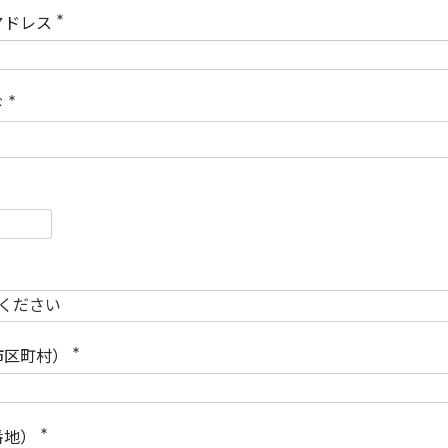
)
アドレス
(
必
須
)
ド
(
必
須
)
必
須
必
須
市区町村）
(
必
須
)
番地）