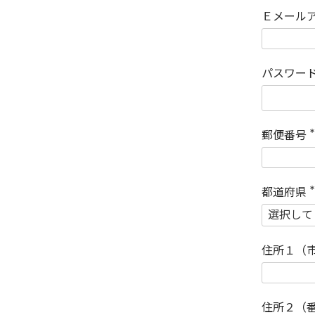
Ｅメール
パスワー
郵便番号
(
)
都道府県
(
)
住所１（
住所２（