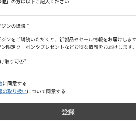
の他」の方は以下ご記入ください
ガジンの購読
(
必
ガジンをご購読いただくと、新製品やセール情報をお届けしま
須
)
ジン限定クーポンやプレゼントなどお得な情報をお届けします
受け取り可否
(
必
須
)
約
に同意する
報の取り扱い
について同意する
登録