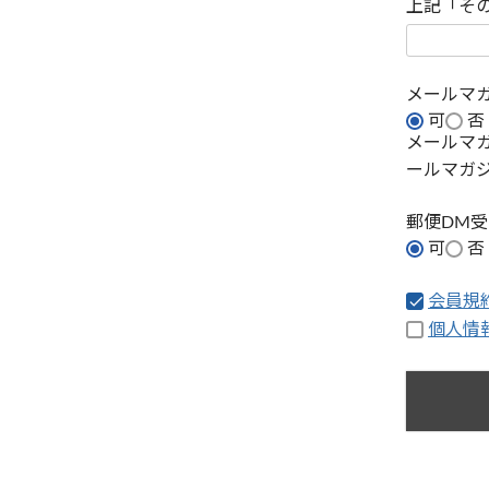
上記「そ
メールマ
可
否
メールマ
ールマガ
郵便DM
可
否
会員規
個人情