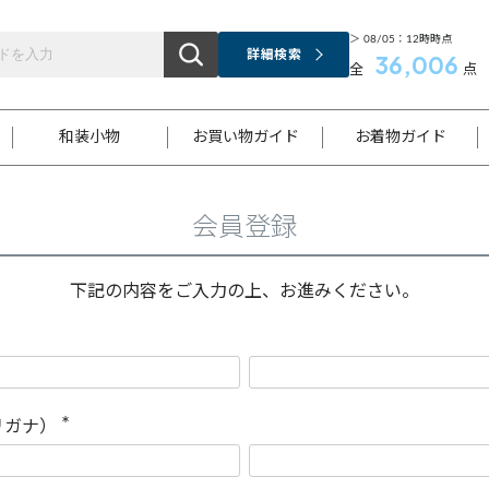
＞ 08/05：12時時点
詳細検索
36,006
全
点
和装小物
お買い物ガイド
お着物ガイド
会員登録
ス
お支払いについて
はじめてのお着物ガイド
新規会員登録
着物知識
スタッフブログ
サイズ案内
着物参考サイズ/採寸について
和色チャート集
お問い合わせ
処法
ご返品について
メールマガジンのご登録
着物販売方法について
関連サイト一覧
下記の内容をご入力の上、お進みください。
袋名古屋帯
黒留袖
帯締め
開き名
色留袖
帯揚げ
古屋帯
付下げ
帯締め
丸帯
色無地
作り帯
着物
配送について
商品ランクについて(当店基準)
帯揚げセット
ショール
小紋
浴衣
襦袢
和装コート
リガナ）
(
必
須