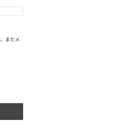
す。またメ
。