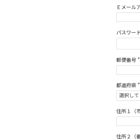
Ｅメール
パスワー
郵便番号
(
)
都道府県
(
)
住所１（
住所２（