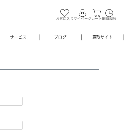
お気に入り
マイページ
カート
閲覧履歴
サービス
ブログ
買取サイト
よくあるご質問
お買い物診断
半幅帯
帯留め
お召
男性用帯
着物帯
新品
セット
袴
男性用