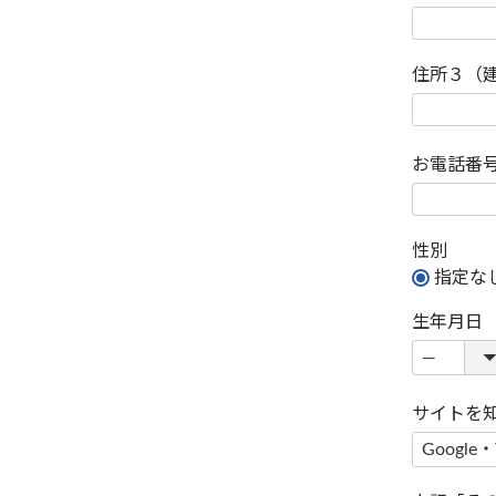
住所３（
お電話番
性別
指定な
生年月日
サイトを