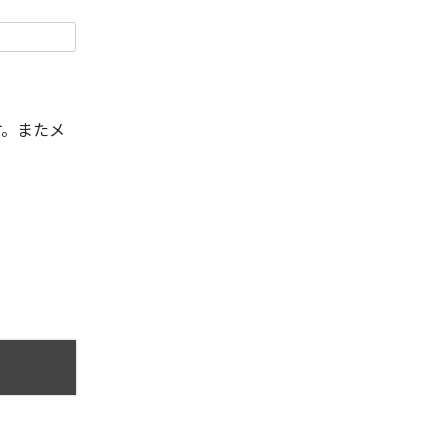
す。またメ
。