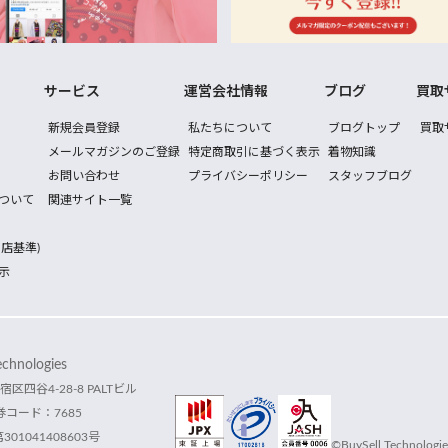
サービス
運営会社情報
ブログ
買取
新規会員登録
私たちについて
ブログトップ
買取
メールマガジンのご登録
特定商取引に基づく表示
着物知識
お問い合わせ
プライバシーポリシー
スタッフブログ
ついて
関連サイト一覧
店基準)
示
hnologies
宿区四谷4-28-8 PALTビル
コード：7685
1041408603号
©BuySell Technologies