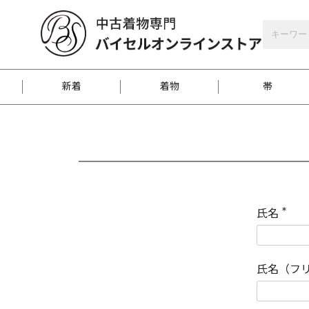
バイセルオンラインストア
会員登録
新着
着物
帯
お客様に届くまで
商品お取り寄せサービ
ご注文方法のご案内
お着物がにおう時の対
和装バッグ
訪問着
袋帯
名古屋帯
振袖
反物
梱包方法のご案内
氏名
(
必
須
江戸小紋
紬
)
氏名（フ