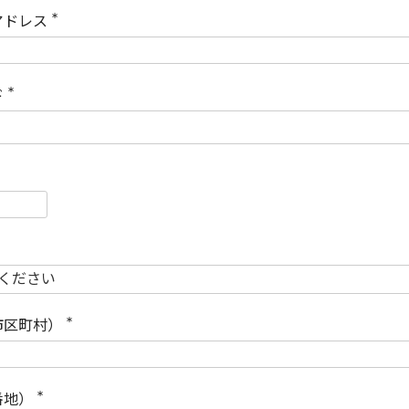
)
アドレス
(
必
須
)
ド
(
必
須
)
必
須
必
須
市区町村）
(
必
須
)
番地）