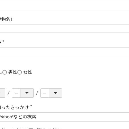
(
必
須
)
建物名）
号
(
必
須
)
し
男性
女性
知ったきっかけ
(
必
須
)