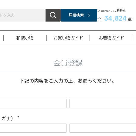
＞ 08/07：12時時点
詳細検索
34,824
全
点
和装小物
お買い物ガイド
お着物ガイド
会員登録
ス
お支払いについて
はじめてのお着物ガイド
新規会員登録
着物知識
スタッフブログ
サイズ案内
着物参考サイズ/採寸について
和色チャート集
お問い合わせ
処法
ご返品について
メールマガジンのご登録
着物販売方法について
関連サイト一覧
下記の内容をご入力の上、お進みください。
袋名古屋帯
黒留袖
帯締め
開き名
色留袖
帯揚げ
古屋帯
付下げ
帯締め
丸帯
色無地
作り帯
着物
配送について
商品ランクについて(当店基準)
帯揚げセット
ショール
小紋
浴衣
襦袢
和装コート
リガナ）
(
必
須