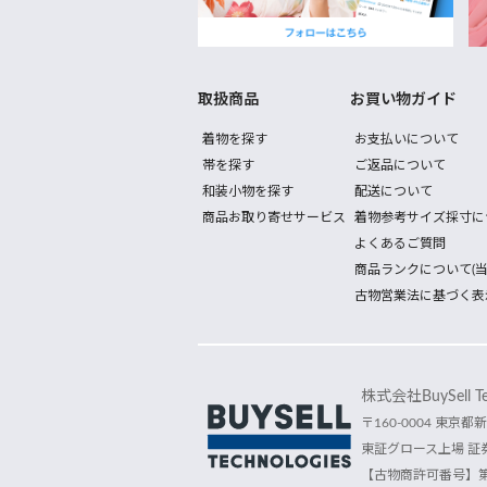
取扱商品
お買い物ガイド
着物を探す
お支払いについて
帯を探す
ご返品について
和装小物を探す
配送について
商品お取り寄せサービス
着物参考サイズ採寸に
よくあるご質問
商品ランクについて(当
古物営業法に基づく表
株式会社BuySell Tec
〒160-0004 東京都新
東証グロース上場 証券
【古物商許可番号】第30