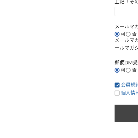
上記「そ
メールマ
可
否
メールマ
ールマガ
郵便DM
可
否
会員規
個人情