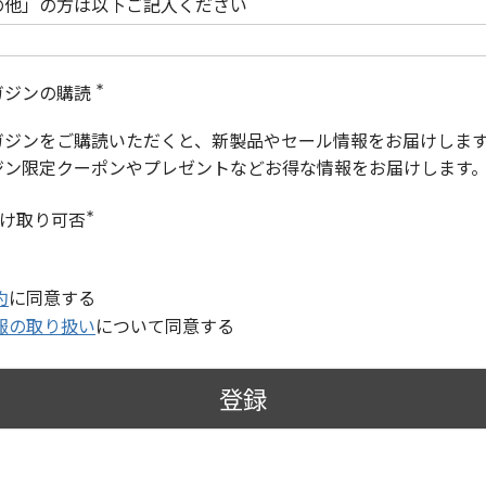
の他」の方は以下ご記入ください
ガジンの購読
(
必
ガジンをご購読いただくと、新製品やセール情報をお届けしま
須
)
ジン限定クーポンやプレゼントなどお得な情報をお届けします
受け取り可否
(
必
須
)
約
に同意する
報の取り扱い
について同意する
登録