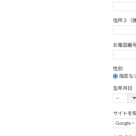
住所３（
お電話番
性別
指定な
生年月日
サイトを