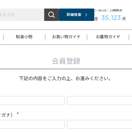
＞ 08/06：12時時点
詳細検索
35,123
全
点
和装小物
お買い物ガイド
お着物ガイド
会員登録
ス
お支払いについて
はじめてのお着物ガイド
新規会員登録
着物知識
スタッフブログ
サイズ案内
着物参考サイズ/採寸について
和色チャート集
お問い合わせ
処法
ご返品について
メールマガジンのご登録
着物販売方法について
関連サイト一覧
下記の内容をご入力の上、お進みください。
袋名古屋帯
黒留袖
帯締め
開き名
色留袖
帯揚げ
古屋帯
付下げ
帯締め
丸帯
色無地
作り帯
着物
配送について
商品ランクについて(当店基準)
帯揚げセット
ショール
小紋
浴衣
襦袢
和装コート
リガナ）
(
必
須