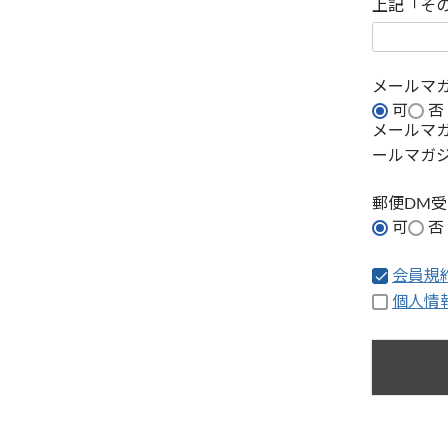
上記「そ
メールマ
可
否
メールマ
ールマガ
郵便DM
可
否
会員規
個人情