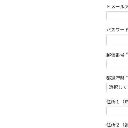
Ｅメール
パスワー
郵便番号
(
)
都道府県
(
)
住所１（
住所２（