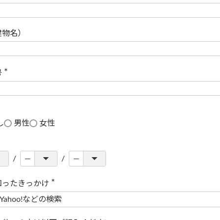
(
必
須
)
建物名）
号
(
必
須
)
し
男性
女性
知ったきっかけ
(
必
須
)