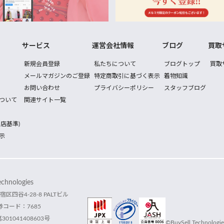
サービス
運営会社情報
ブログ
買取
新規会員登録
私たちについて
ブログトップ
買取
メールマガジンのご登録
特定商取引に基づく表示
着物知識
お問い合わせ
プライバシーポリシー
スタッフブログ
ついて
関連サイト一覧
店基準)
示
hnologies
宿区四谷4-28-8 PALTビル
コード：7685
1041408603号
©BuySell Technologies