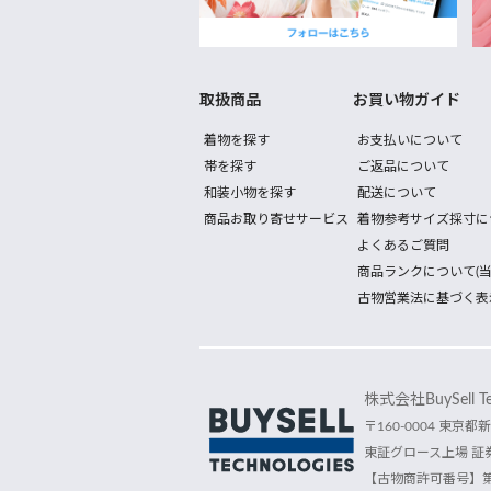
取扱商品
お買い物ガイド
着物を探す
お支払いについて
帯を探す
ご返品について
和装小物を探す
配送について
商品お取り寄せサービス
着物参考サイズ採寸に
よくあるご質問
商品ランクについて(当
古物営業法に基づく表
株式会社BuySell Tec
〒160-0004 東京都新
東証グロース上場 証券
【古物商許可番号】第30