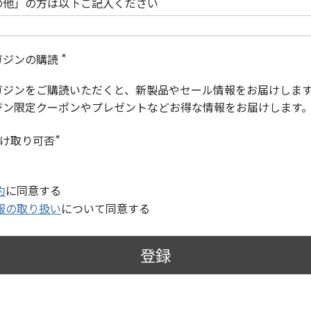
の他」の方は以下ご記入ください
ガジンの購読
(
必
ガジンをご購読いただくと、新製品やセール情報をお届けしま
須
)
ジン限定クーポンやプレゼントなどお得な情報をお届けします
受け取り可否
(
必
須
)
約
に同意する
報の取り扱い
について同意する
登録