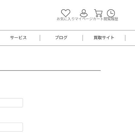
お気に入り
マイページ
カート
閲覧履歴
サービス
ブログ
買取サイト
よくあるご質問
お買い物診断
半幅帯
帯留め
お召
男性用帯
着物帯
新品
セット
袴
男性用