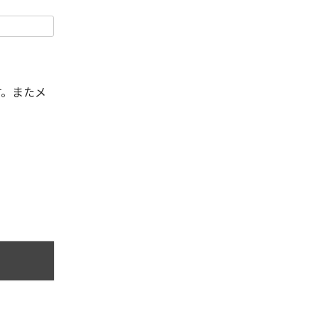
す。またメ
。