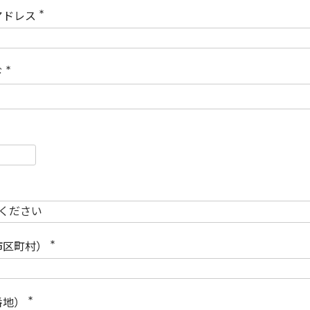
)
アドレス
(
必
須
)
ド
(
必
須
)
必
須
必
須
市区町村）
(
必
須
)
番地）