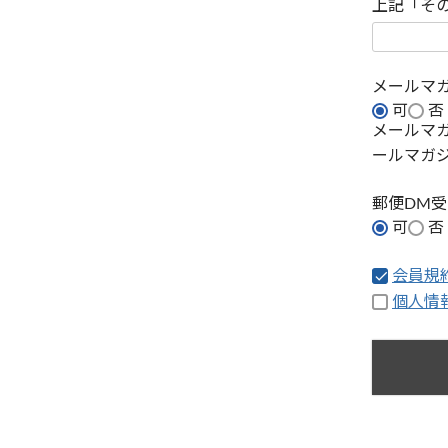
上記「そ
メールマ
可
否
メールマ
ールマガ
郵便DM
可
否
会員規
個人情