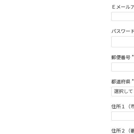
Ｅメール
パスワー
郵便番号
(
)
都道府県
(
)
住所１（
住所２（