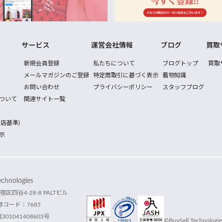
サービス
運営会社情報
ブログ
買取
新規会員登録
私たちについて
ブログトップ
買取
メールマガジンのご登録
特定商取引に基づく表示
着物知識
お問い合わせ
プライバシーポリシー
スタッフブログ
ついて
関連サイト一覧
店基準)
示
hnologies
宿区四谷4-28-8 PALTビル
コード：7685
1041408603号
©BuySell Technologies