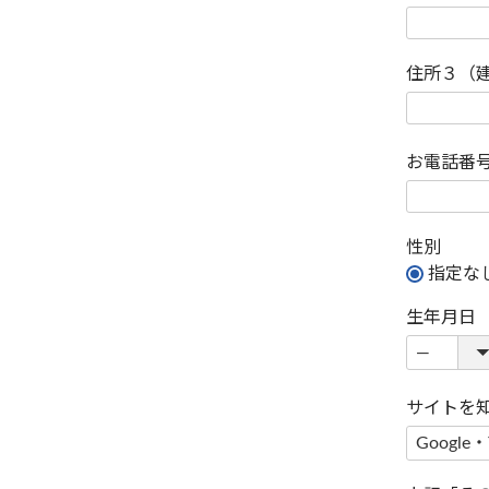
住所３（
お電話番
性別
指定な
生年月日
サイトを