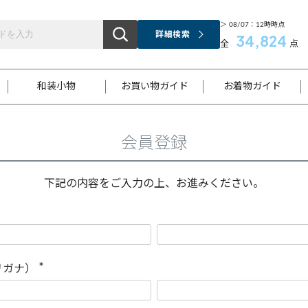
＞ 08/07：12時時点
詳細検索
34,824
全
点
和装小物
お買い物ガイド
お着物ガイド
会員登録
ス
お支払いについて
はじめてのお着物ガイド
新規会員登録
着物知識
スタッフブログ
サイズ案内
着物参考サイズ/採寸について
和色チャート集
お問い合わせ
処法
ご返品について
メールマガジンのご登録
着物販売方法について
関連サイト一覧
下記の内容をご入力の上、お進みください。
袋名古屋帯
黒留袖
帯締め
開き名
色留袖
帯揚げ
古屋帯
付下げ
帯締め
丸帯
色無地
作り帯
着物
配送について
商品ランクについて(当店基準)
帯揚げセット
ショール
小紋
浴衣
襦袢
和装コート
リガナ）
(
必
須