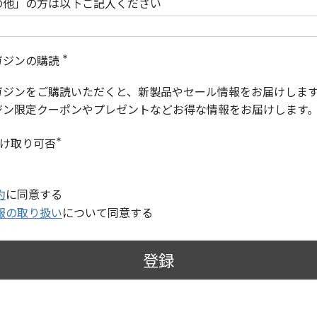
の他」の方は以下ご記入ください
ガジンの購読
(
必
ガジンをご購読いただくと、新製品やセール情報をお届けしま
須
)
ジン限定クーポンやプレゼントなどお得な情報をお届けします
受け取り可否
(
必
須
)
約
に同意する
報の取り扱い
について同意する
登録