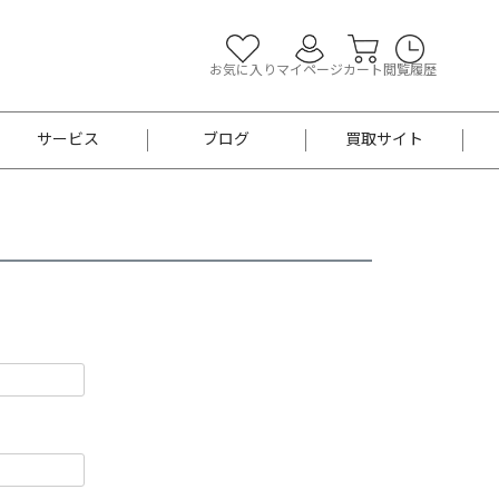
お気に入り
マイページ
カート
閲覧履歴
サービス
ブログ
買取サイト
よくあるご質問
お買い物診断
半幅帯
帯留め
お召
男性用帯
着物帯
新品
セット
袴
男性用