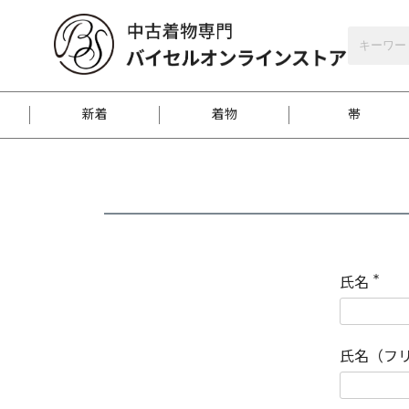
バイセルオンラインストア
会員登録
新着
着物
帯
お客様に届くまで
商品お取り寄せサービ
ご注文方法のご案内
お着物がにおう時の対
和装バッグ
訪問着
袋帯
名古屋帯
振袖
反物
梱包方法のご案内
氏名
(
必
須
江戸小紋
紬
)
氏名（フ