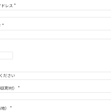
)
アドレス
(
必
須
)
ド
(
必
須
)
必
須
必
須
市区町村）
(
必
須
)
番地）