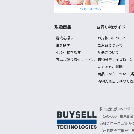
取扱商品
お買い物ガイド
着物を探す
お支払いについて
帯を探す
ご返品について
和装小物を探す
配送について
商品お取り寄せサービス
着物参考サイズ採寸に
よくあるご質問
商品ランクについて(当
古物営業法に基づく表
株式会社BuySell Tec
〒160-0004 東京都新
東証グロース上場 証券
【古物商許可番号】第30