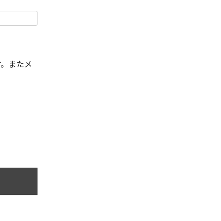
す。またメ
。