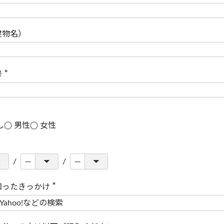
(
必
須
)
建物名）
号
(
必
須
)
し
男性
女性
知ったきっかけ
(
必
須
)