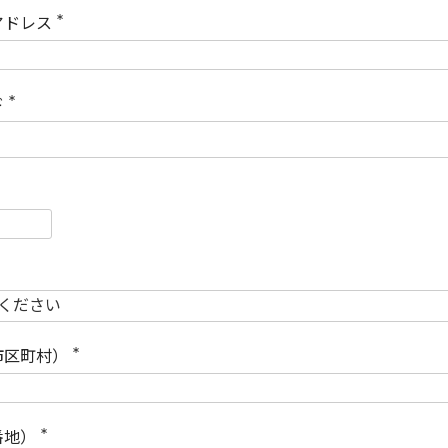
)
アドレス
(
必
須
)
ド
(
必
須
)
必
須
必
須
市区町村）
(
必
須
)
番地）