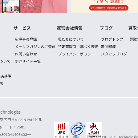
サービス
運営会社情報
ブログ
買取
新規会員登録
私たちについて
ブログトップ
買取
メールマガジンのご登録
特定商取引に基づく表示
着物知識
お問い合わせ
プライバシーポリシー
スタッフブログ
ついて
関連サイト一覧
店基準)
示
hnologies
宿区四谷4-28-8 PALTビル
コード：7685
1041408603号
©BuySell Technologies