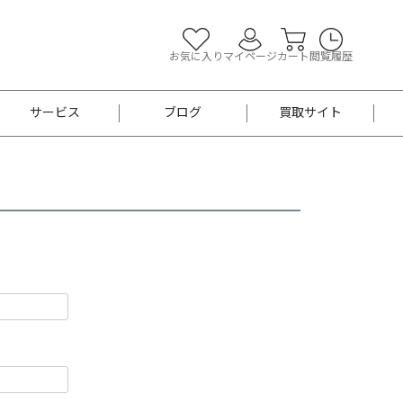
お気に入り
マイページ
カート
閲覧履歴
サービス
ブログ
買取サイト
よくあるご質問
お買い物診断
半幅帯
帯留め
お召
男性用帯
着物帯
新品
セット
袴
男性用