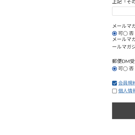
上記「そ
メールマ
可
否
メールマ
ールマガ
郵便DM
可
否
会員規
個人情