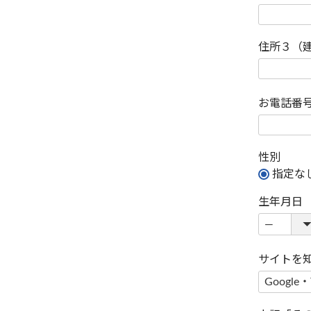
住所３（
お電話番
性別
指定な
生年月日
サイトを