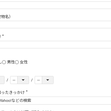
(
必
須
)
建物名）
号
(
必
須
)
し
男性
女性
知ったきっかけ
(
必
須
)