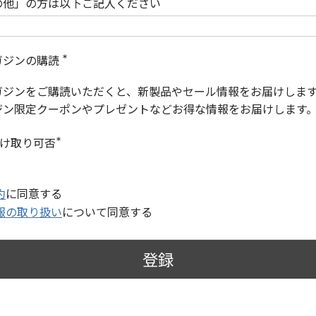
の他」の方は以下ご記入ください
ガジンの購読
(
必
ガジンをご購読いただくと、新製品やセール情報をお届けしま
須
)
ジン限定クーポンやプレゼントなどお得な情報をお届けします
受け取り可否
(
必
須
)
約
に同意する
報の取り扱い
について同意する
登録