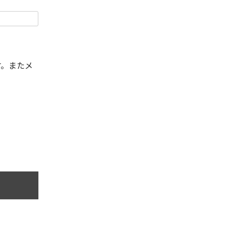
す。またメ
。