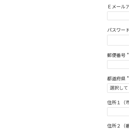
Ｅメール
パスワー
郵便番号
(
)
都道府県
(
)
住所１（
住所２（