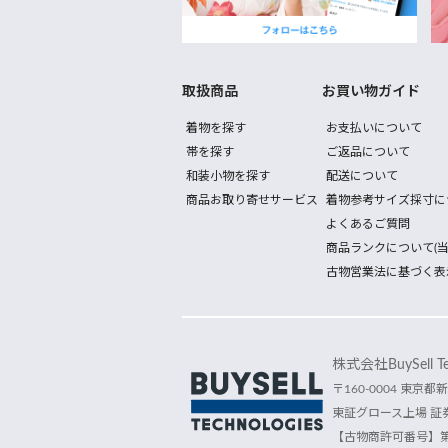
取扱商品
お買い物ガイド
着物を探す
お支払いについて
帯を探す
ご返品について
和装小物を探す
配送について
商品お取り寄せサービス
着物参考サイズ採寸に
よくあるご質問
商品ランクについて(当
古物営業法に基づく表
株式会社BuySell Tec
〒160-0004 東京都新
東証グロース上場 証券
【古物商許可番号】第30