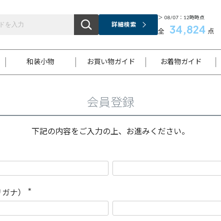
＞ 08/07：12時時点
詳細検索
34,824
全
点
和装小物
お買い物ガイド
お着物ガイド
会員登録
ス
お支払いについて
はじめてのお着物ガイド
新規会員登録
着物知識
スタッフブログ
サイズ案内
着物参考サイズ/採寸について
和色チャート集
お問い合わせ
処法
ご返品について
メールマガジンのご登録
着物販売方法について
関連サイト一覧
下記の内容をご入力の上、お進みください。
袋名古屋帯
黒留袖
帯締め
開き名
色留袖
帯揚げ
古屋帯
付下げ
帯締め
丸帯
色無地
作り帯
着物
配送について
商品ランクについて(当店基準)
帯揚げセット
ショール
小紋
浴衣
襦袢
和装コート
リガナ）
(
必
須