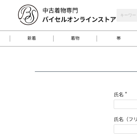
バイセルオンラインストア
会員登録
新着
着物
帯
お客様に届くまで
商品お取り寄せサービ
ご注文方法のご案内
お着物がにおう時の対
和装バッグ
訪問着
袋帯
名古屋帯
振袖
反物
梱包方法のご案内
氏名
(
必
須
江戸小紋
紬
)
氏名（フ