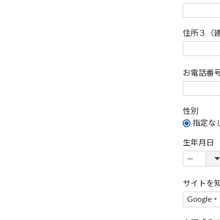
住所３（
お電話番
性別
指定な
生年月日
サイトを