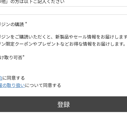
の他」の方は以下ご記入ください
ガジンの購読
(
必
ガジンをご購読いただくと、新製品やセール情報をお届けしま
須
)
ジン限定クーポンやプレゼントなどお得な情報をお届けします
受け取り可否
(
必
須
)
約
に同意する
報の取り扱い
について同意する
登録