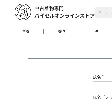
バイセルオンラインストア
会員登録
新着
着物
帯
お客様に届くまで
商品お取り寄せサービ
ご注文方法のご案内
お着物がにおう時の対
和装バッグ
訪問着
袋帯
名古屋帯
振袖
反物
梱包方法のご案内
氏名
(
必
須
江戸小紋
紬
)
氏名（フ