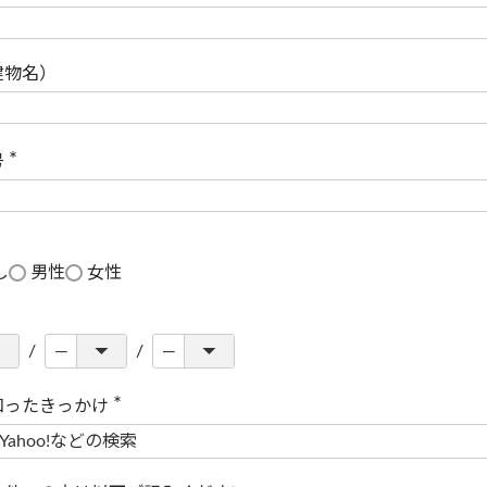
(
必
須
)
建物名）
号
(
必
須
)
し
男性
女性
知ったきっかけ
(
必
須
)