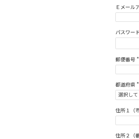
Ｅメール
パスワー
郵便番号
(
)
都道府県
(
)
住所１（
住所２（