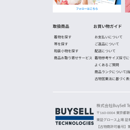
取扱商品
お買い物ガイド
着物を探す
お支払いについて
帯を探す
ご返品について
和装小物を探す
配送について
商品お取り寄せサービス
着物参考サイズ採寸に
よくあるご質問
商品ランクについて(当
古物営業法に基づく表
株式会社BuySell Tec
〒160-0004 東京都新
東証グロース上場 証券
【古物商許可番号】第30