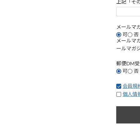
上記「そ
メールマ
可
否
メールマ
ールマガ
郵便DM
可
否
会員規
個人情