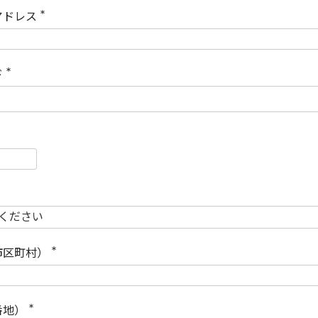
)
アドレス
(
必
須
)
ド
(
必
須
)
必
須
必
須
市区町村）
(
必
須
)
番地）