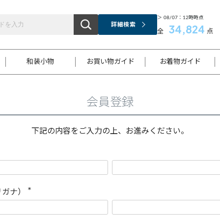
＞ 08/07：12時時点
詳細検索
34,824
全
点
和装小物
お買い物ガイド
お着物ガイド
会員登録
ス
お支払いについて
はじめてのお着物ガイド
新規会員登録
着物知識
スタッフブログ
サイズ案内
着物参考サイズ/採寸について
和色チャート集
お問い合わせ
処法
ご返品について
メールマガジンのご登録
着物販売方法について
関連サイト一覧
下記の内容をご入力の上、お進みください。
袋名古屋帯
黒留袖
帯締め
開き名
色留袖
帯揚げ
古屋帯
付下げ
帯締め
丸帯
色無地
作り帯
着物
配送について
商品ランクについて(当店基準)
帯揚げセット
ショール
小紋
浴衣
襦袢
和装コート
リガナ）
(
必
須