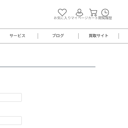
お気に入り
マイページ
カート
閲覧履歴
サービス
ブログ
買取サイト
よくあるご質問
お買い物診断
半幅帯
帯留め
お召
男性用帯
着物帯
新品
セット
袴
男性用