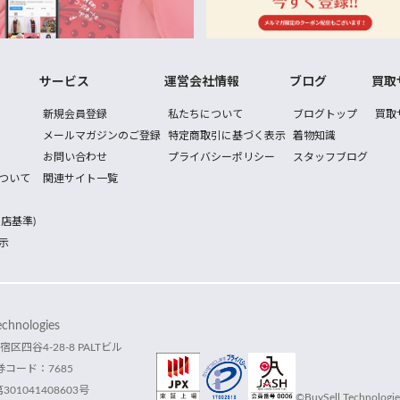
サービス
運営会社情報
ブログ
買取
新規会員登録
私たちについて
ブログトップ
買取
メールマガジンのご登録
特定商取引に基づく表示
着物知識
お問い合わせ
プライバシーポリシー
スタッフブログ
ついて
関連サイト一覧
店基準)
示
hnologies
宿区四谷4-28-8 PALTビル
コード：7685
1041408603号
©BuySell Technologies