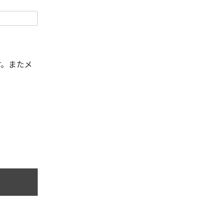
す。またメ
。