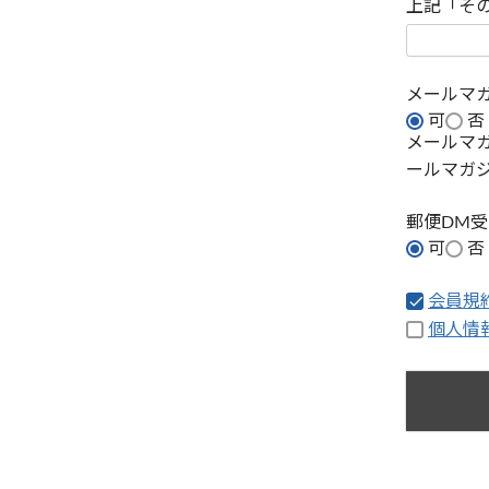
上記「そ
メールマ
可
否
メールマ
ールマガ
郵便DM
可
否
会員規
個人情