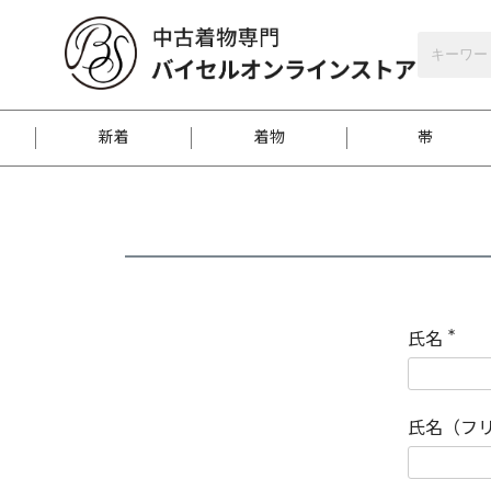
バイセルオンラインストア
会員登録
新着
着物
帯
お客様に届くまで
商品お取り寄せサービ
ご注文方法のご案内
お着物がにおう時の対
和装バッグ
訪問着
袋帯
名古屋帯
振袖
反物
梱包方法のご案内
氏名
(
必
須
江戸小紋
紬
)
氏名（フ