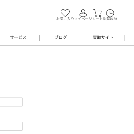
お気に入り
マイページ
カート
閲覧履歴
サービス
ブログ
買取サイト
よくあるご質問
お買い物診断
半幅帯
帯留め
お召
男性用帯
着物帯
新品
セット
袴
男性用