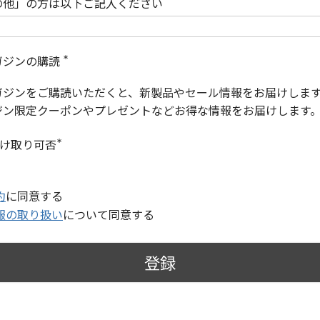
の他」の方は以下ご記入ください
ガジンの購読
(
必
ガジンをご購読いただくと、新製品やセール情報をお届けしま
須
)
ジン限定クーポンやプレゼントなどお得な情報をお届けします
受け取り可否
(
必
須
)
約
に同意する
報の取り扱い
について同意する
登録