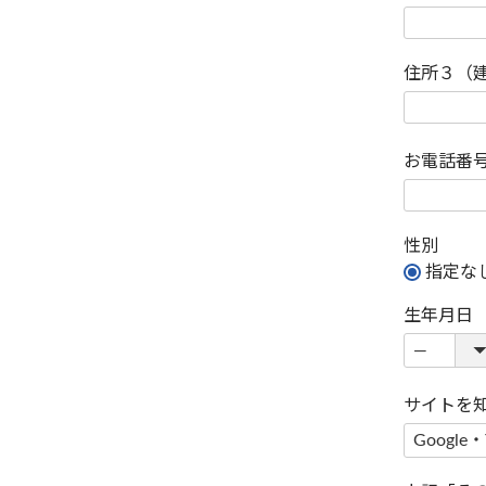
住所３（
お電話番
性別
指定な
生年月日
サイトを