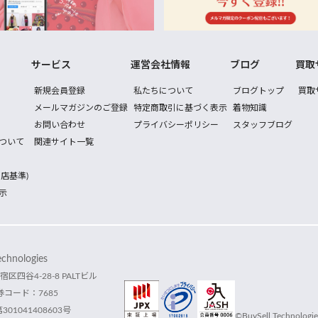
サービス
運営会社情報
ブログ
買取
新規会員登録
私たちについて
ブログトップ
買取
メールマガジンのご登録
特定商取引に基づく表示
着物知識
お問い合わせ
プライバシーポリシー
スタッフブログ
ついて
関連サイト一覧
店基準)
示
hnologies
宿区四谷4-28-8 PALTビル
コード：7685
1041408603号
©BuySell Technologies