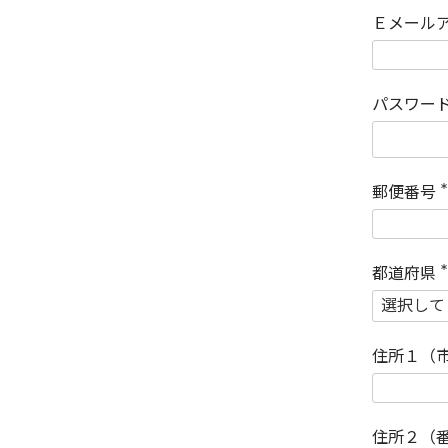
Ｅメール
パスワー
郵便番号
(
)
都道府県
(
)
住所１（
住所２（