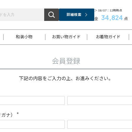
＞ 08/07：12時時点
詳細検索
34,824
全
点
和装小物
お買い物ガイド
お着物ガイド
会員登録
ス
お支払いについて
はじめてのお着物ガイド
新規会員登録
着物知識
スタッフブログ
サイズ案内
着物参考サイズ/採寸について
和色チャート集
お問い合わせ
処法
ご返品について
メールマガジンのご登録
着物販売方法について
関連サイト一覧
下記の内容をご入力の上、お進みください。
袋名古屋帯
黒留袖
帯締め
開き名
色留袖
帯揚げ
古屋帯
付下げ
帯締め
丸帯
色無地
作り帯
着物
配送について
商品ランクについて(当店基準)
帯揚げセット
ショール
小紋
浴衣
襦袢
和装コート
リガナ）
(
必
須