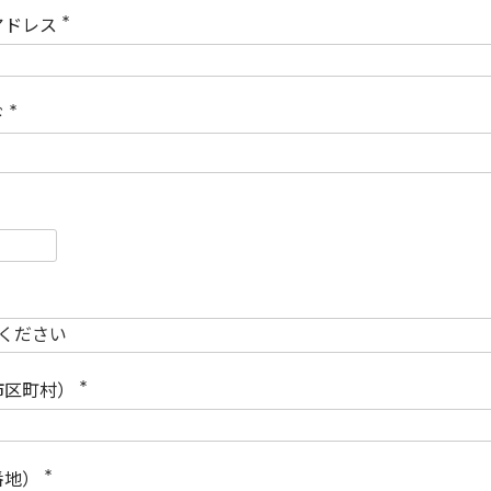
)
アドレス
(
必
須
)
ド
(
必
須
)
必
須
必
須
市区町村）
(
必
須
)
番地）