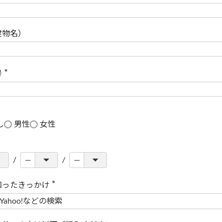
(
必
須
)
建物名）
号
(
必
須
)
し
男性
女性
知ったきっかけ
(
必
須
)