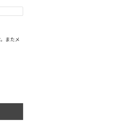
す。またメ
。