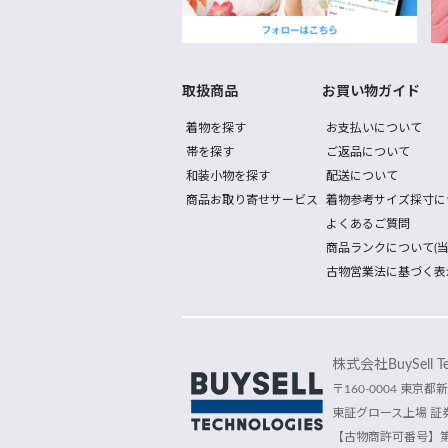
取扱商品
お買い物ガイド
着物を探す
お支払いについて
帯を探す
ご返品について
和装小物を探す
配送について
商品お取り寄せサービス
着物参考サイズ採寸に
よくあるご質問
商品ランクについて(当
古物営業法に基づく表
株式会社BuySell Tec
〒160-0004 東京都新
東証グロース上場 証券
【古物商許可番号】第30