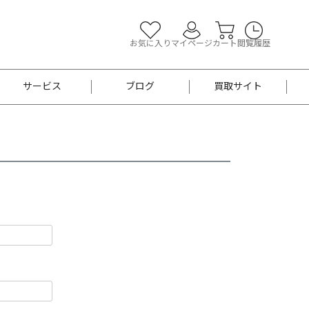
お気に入り
マイページ
カート
閲覧履歴
サービス
ブログ
買取サイト
よくあるご質問
お買い物診断
半幅帯
帯留め
お召
男性用帯
着物帯
新品
セット
袴
男性用