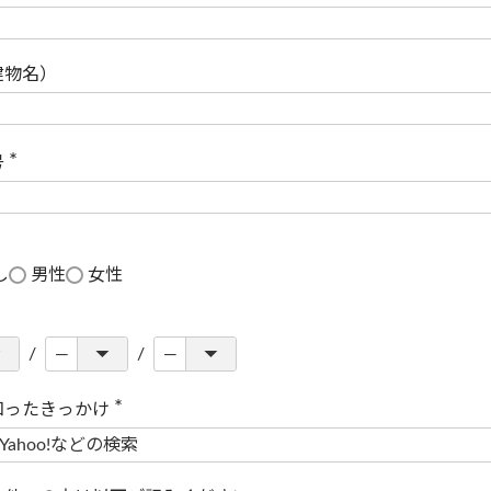
(
必
須
)
建物名）
号
(
必
須
)
し
男性
女性
知ったきっかけ
(
必
須
)