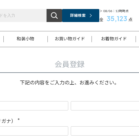
＞ 08/06：12時時点
詳細検索
35,123
全
点
和装小物
お買い物ガイド
お着物ガイド
会員登録
ス
お支払いについて
はじめてのお着物ガイド
新規会員登録
着物知識
スタッフブログ
サイズ案内
着物参考サイズ/採寸について
和色チャート集
お問い合わせ
処法
ご返品について
メールマガジンのご登録
着物販売方法について
関連サイト一覧
下記の内容をご入力の上、お進みください。
袋名古屋帯
黒留袖
帯締め
開き名
色留袖
帯揚げ
古屋帯
付下げ
帯締め
丸帯
色無地
作り帯
着物
配送について
商品ランクについて(当店基準)
帯揚げセット
ショール
小紋
浴衣
襦袢
和装コート
リガナ）
(
必
須