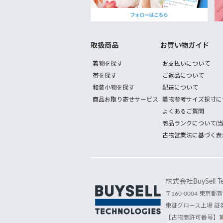
取扱商品
お買い物ガイド
着物を探す
お支払いについて
帯を探す
ご返品について
和装小物を探す
配送について
商品お取り寄せサービス
着物参考サイズ採寸に
よくあるご質問
商品ランクについて(当
古物営業法に基づく表
株式会社BuySell Tec
〒160-0004 東京都新
東証グロース上場 証券
【古物商許可番号】第30