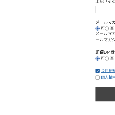
上記「そ
メールマ
可
否
メールマ
ールマガ
郵便DM
可
否
会員規
個人情