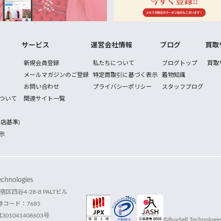
サービス
運営会社情報
ブログ
買取
新規会員登録
私たちについて
ブログトップ
買取
メールマガジンのご登録
特定商取引に基づく表示
着物知識
お問い合わせ
プライバシーポリシー
スタッフブログ
ついて
関連サイト一覧
店基準)
示
hnologies
宿区四谷4-28-8 PALTビル
コード：7685
1041408603号
©BuySell Technologies