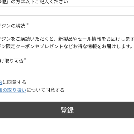
の他」の方は以下ご記入ください
ガジンの購読
(
必
ガジンをご購読いただくと、新製品やセール情報をお届けしま
須
)
ジン限定クーポンやプレゼントなどお得な情報をお届けします
受け取り可否
(
必
須
)
約
に同意する
報の取り扱い
について同意する
登録