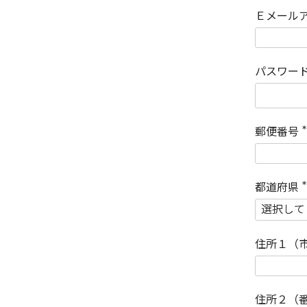
Ｅメール
パスワー
郵便番号
(
)
都道府県
(
)
住所１（
住所２（