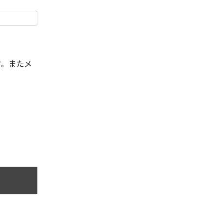
す。またメ
。