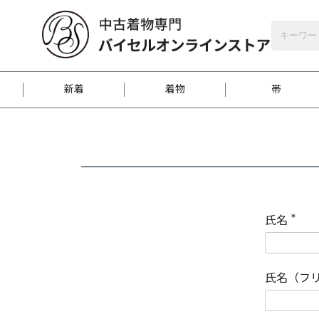
バイセルオンラインストア
会員登録
新着
着物
帯
お客様に届くまで
商品お取り寄せサービ
ご注文方法のご案内
お着物がにおう時の対
和装バッグ
訪問着
袋帯
名古屋帯
振袖
反物
梱包方法のご案内
氏名
(
必
須
江戸小紋
紬
)
氏名（フ