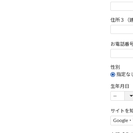
住所３（
お電話番
性別
指定な
生年月日
サイトを