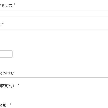
)
アドレス
(
必
須
)
ド
(
必
須
)
必
須
必
須
市区町村）
(
必
須
)
番地）