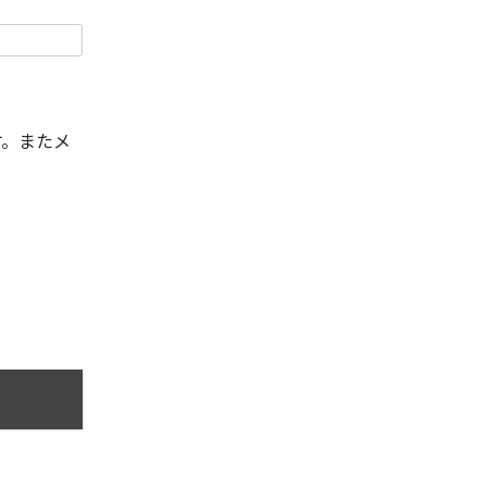
す。またメ
。