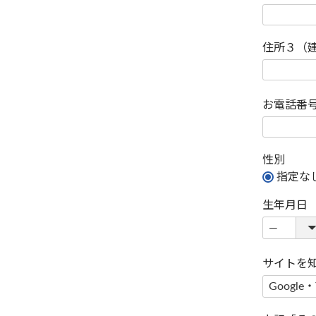
住所３（
お電話番
性別
指定な
生年月日
サイトを