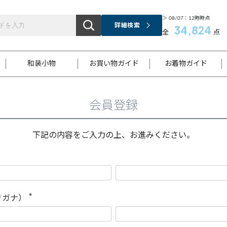
＞ 08/07：12時時点
詳細検索
34,824
全
点
和装小物
お買い物ガイド
お着物ガイド
会員登録
ス
お支払いについて
はじめてのお着物ガイド
新規会員登録
着物知識
スタッフブログ
サイズ案内
着物参考サイズ/採寸について
和色チャート集
お問い合わせ
処法
ご返品について
メールマガジンのご登録
着物販売方法について
関連サイト一覧
下記の内容をご入力の上、お進みください。
袋名古屋帯
黒留袖
帯締め
開き名
色留袖
帯揚げ
古屋帯
付下げ
帯締め
丸帯
色無地
作り帯
着物
配送について
商品ランクについて(当店基準)
帯揚げセット
ショール
小紋
浴衣
襦袢
和装コート
リガナ）
(
必
須