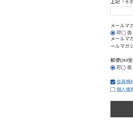
上記「そ
メールマ
可
否
メールマ
ールマガ
郵便DM
可
否
会員規
個人情