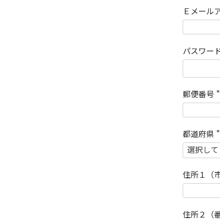
Ｅメール
パスワー
郵便番号
(
)
都道府県
(
)
住所１（
住所２（