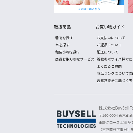
取扱商品
お買い物ガイド
着物を探す
お支払いについて
帯を探す
ご返品について
和装小物を探す
配送について
商品お取り寄せサービス
着物参考サイズ採寸に
よくあるご質問
商品ランクについて(当
古物営業法に基づく表
株式会社BuySell Tec
〒160-0004 東京都新
東証グロース上場 証券
【古物商許可番号】第30