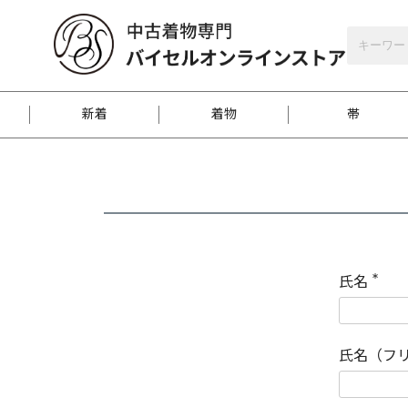
バイセルオンラインストア
会員登録
新着
着物
帯
お客様に届くまで
商品お取り寄せサービ
ご注文方法のご案内
お着物がにおう時の対
和装バッグ
訪問着
袋帯
名古屋帯
振袖
反物
梱包方法のご案内
氏名
(
必
須
江戸小紋
紬
)
氏名（フ