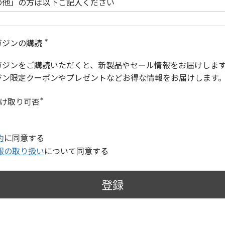
の他」の方は以下ご記入ください
ガジンの購読
(
必
ガジンをご購読いただくと、新製品やセール情報をお届けしま
須
)
ジン限定クーポンやプレゼントなどお得な情報をお届けします
受け取り可否
(
必
須
)
約
に同意する
報の取り扱い
について同意する
登録