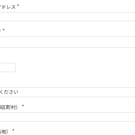
)
アドレス
(
必
須
)
ド
(
必
須
)
必
須
必
須
市区町村）
(
必
須
)
番地）