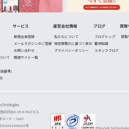
サービス
運営会社情報
ブログ
買取
新規会員登録
私たちについて
ブログトップ
買取
メールマガジンのご登録
特定商取引に基づく表示
着物知識
お問い合わせ
プライバシーポリシー
スタッフブログ
ついて
関連サイト一覧
店基準)
示
hnologies
宿区四谷4-28-8 PALTビル
コード：7685
1041408603号
©BuySell Technologies