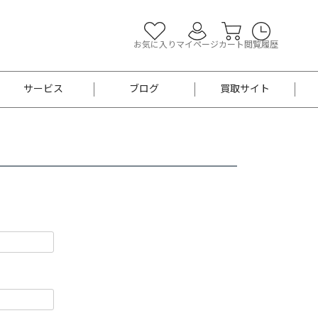
お気に入り
マイページ
カート
閲覧履歴
サービス
ブログ
買取サイト
よくあるご質問
お買い物診断
半幅帯
帯留め
お召
男性用帯
着物帯
新品
セット
袴
男性用