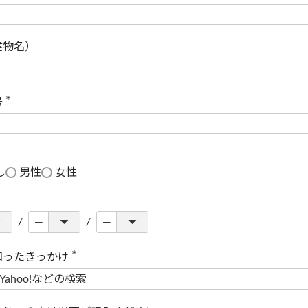
(
必
須
)
建物名）
号
(
必
須
)
し
男性
女性
知ったきっかけ
(
必
須
)