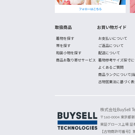
取扱商品
お買い物ガイド
着物を探す
お支払いについて
帯を探す
ご返品について
和装小物を探す
配送について
商品お取り寄せサービス
着物参考サイズ採寸に
よくあるご質問
商品ランクについて(当
古物営業法に基づく表
株式会社BuySell Tec
〒160-0004 東京都新
東証グロース上場 証券
【古物商許可番号】第30