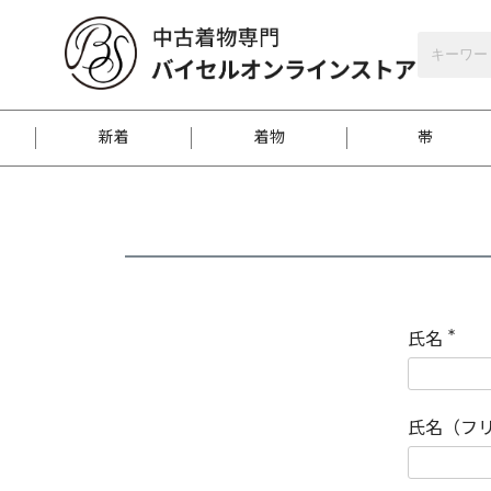
バイセルオンラインストア
会員登録
新着
着物
帯
お客様に届くまで
商品お取り寄せサービ
ご注文方法のご案内
お着物がにおう時の対
和装バッグ
訪問着
袋帯
名古屋帯
振袖
反物
梱包方法のご案内
氏名
(
必
須
江戸小紋
紬
)
氏名（フ