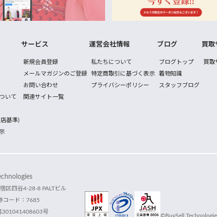
サービス
運営会社情報
ブログ
買取
新規会員登録
私たちについて
ブログトップ
買取
メールマガジンのご登録
特定商取引に基づく表示
着物知識
お問い合わせ
プライバシーポリシー
スタッフブログ
ついて
関連サイト一覧
店基準)
示
hnologies
宿区四谷4-28-8 PALTビル
コード：7685
1041408603号
©BuySell Technologies