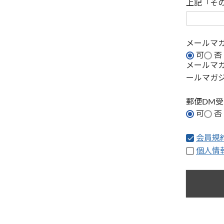
上記「そ
メールマ
可
否
メールマ
ールマガ
郵便DM
可
否
会員規
個人情