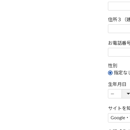
住所３（
お電話番
性別
指定な
生年月日
サイトを