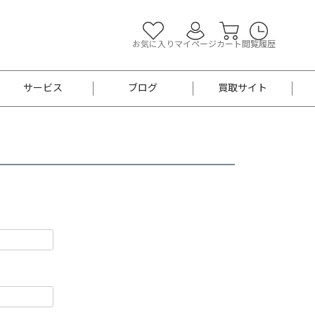
お気に入り
マイページ
カート
閲覧履歴
サービス
ブログ
買取サイト
よくあるご質問
お買い物診断
半幅帯
帯留め
お召
男性用帯
着物帯
新品
セット
袴
男性用