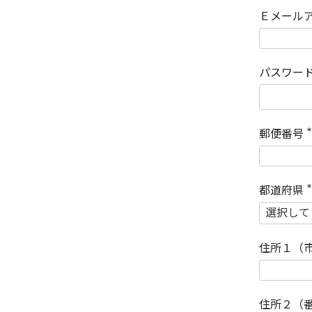
Ｅメール
パスワー
郵便番号
(
)
都道府県
(
)
住所１（
住所２（