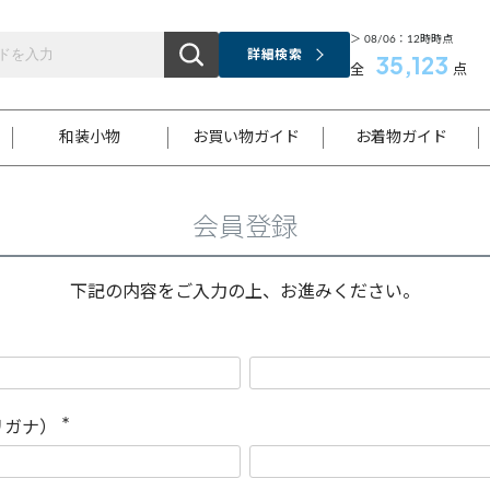
＞ 08/06：12時時点
詳細検索
35,123
全
点
和装小物
お買い物ガイド
お着物ガイド
会員登録
ス
お支払いについて
はじめてのお着物ガイド
新規会員登録
着物知識
スタッフブログ
サイズ案内
着物参考サイズ/採寸について
和色チャート集
お問い合わせ
処法
ご返品について
メールマガジンのご登録
着物販売方法について
関連サイト一覧
下記の内容をご入力の上、お進みください。
袋名古屋帯
黒留袖
帯締め
開き名
色留袖
帯揚げ
古屋帯
付下げ
帯締め
丸帯
色無地
作り帯
着物
配送について
商品ランクについて(当店基準)
帯揚げセット
ショール
小紋
浴衣
襦袢
和装コート
リガナ）
(
必
須