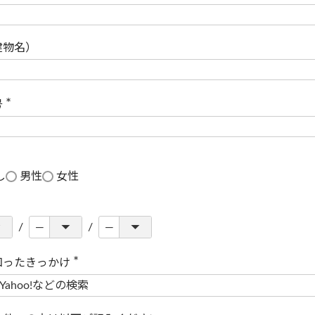
(
必
須
)
建物名）
号
(
必
須
)
し
男性
女性
知ったきっかけ
(
必
須
)