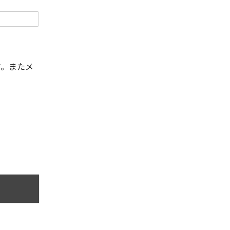
す。またメ
。