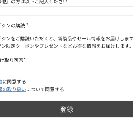
の他」の方は以下ご記入ください
ガジンの購読
(
必
ガジンをご購読いただくと、新製品やセール情報をお届けしま
須
)
ジン限定クーポンやプレゼントなどお得な情報をお届けします
受け取り可否
(
必
須
)
約
に同意する
報の取り扱い
について同意する
登録