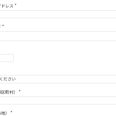
)
アドレス
(
必
須
)
ド
(
必
須
)
必
須
必
須
市区町村）
(
必
須
)
番地）