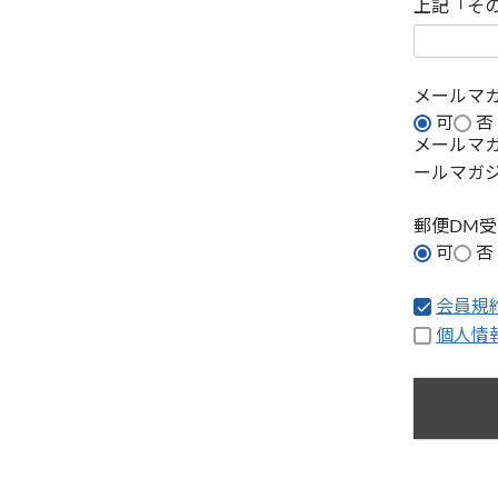
上記「そ
メールマ
可
否
メールマ
ールマガ
郵便DM
可
否
会員規
個人情