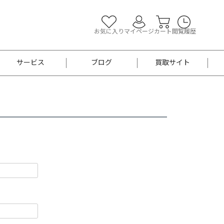
お気に入り
マイページ
カート
閲覧履歴
サービス
ブログ
買取サイト
よくあるご質問
お買い物診断
半幅帯
帯留め
お召
男性用帯
着物帯
新品
セット
袴
男性用