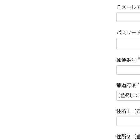
Ｅメール
パスワー
郵便番号
(
)
都道府県
(
)
住所１（
住所２（