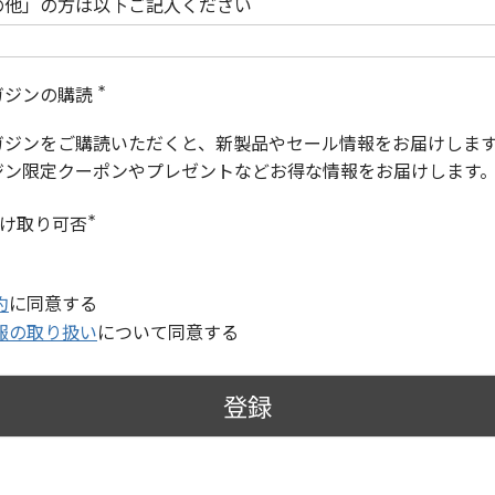
の他」の方は以下ご記入ください
ガジンの購読
(
必
ガジンをご購読いただくと、新製品やセール情報をお届けしま
須
)
ジン限定クーポンやプレゼントなどお得な情報をお届けします
受け取り可否
(
必
須
)
約
に同意する
報の取り扱い
について同意する
登録