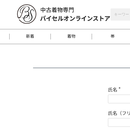
バイセルオンラインストア
会員登録
新着
着物
帯
お客様に届くまで
商品お取り寄せサービ
ご注文方法のご案内
お着物がにおう時の対
和装バッグ
訪問着
袋帯
名古屋帯
振袖
反物
梱包方法のご案内
氏名
(
必
須
江戸小紋
紬
)
氏名（フ