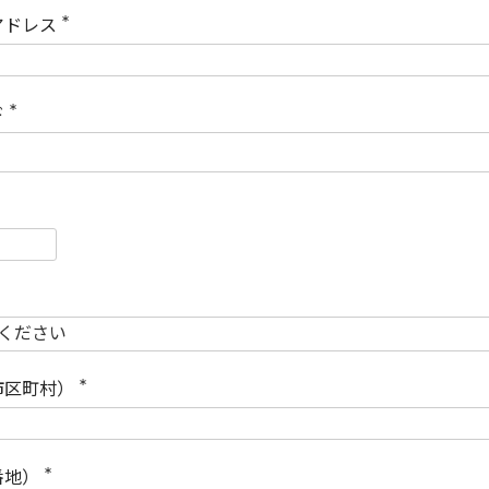
)
アドレス
(
必
須
)
ド
(
必
須
)
必
須
必
須
市区町村）
(
必
須
)
番地）