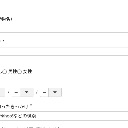
(
必
須
)
建物名）
号
(
必
須
)
し
男性
女性
知ったきっかけ
(
必
須
)