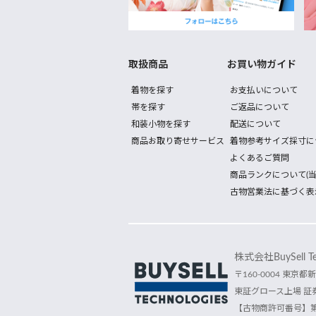
取扱商品
お買い物ガイド
着物を探す
お支払いについて
帯を探す
ご返品について
和装小物を探す
配送について
商品お取り寄せサービス
着物参考サイズ採寸に
よくあるご質問
商品ランクについて(当
古物営業法に基づく表
株式会社BuySell Tec
〒160-0004 東京都新
東証グロース上場 証券
【古物商許可番号】第30