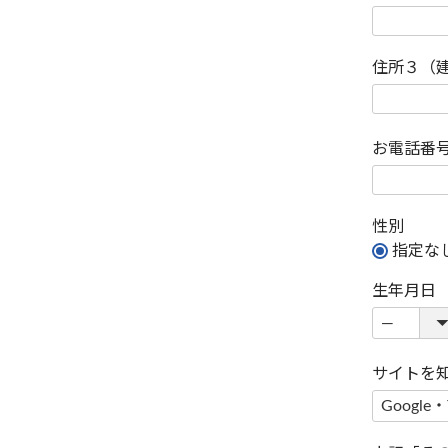
住所３（
お電話番
性別
指定な
生年月日
サイトを