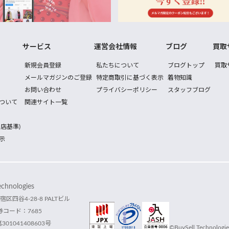
サービス
運営会社情報
ブログ
買取
新規会員登録
私たちについて
ブログトップ
買取
メールマガジンのご登録
特定商取引に基づく表示
着物知識
お問い合わせ
プライバシーポリシー
スタッフブログ
ついて
関連サイト一覧
店基準)
示
hnologies
宿区四谷4-28-8 PALTビル
コード：7685
1041408603号
©BuySell Technologies