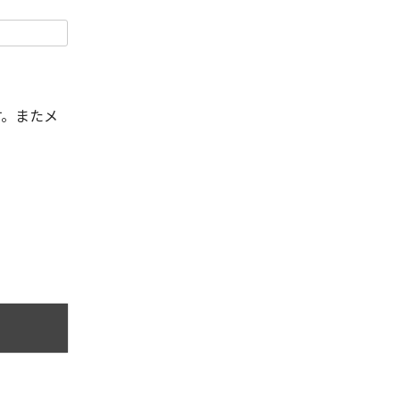
す。またメ
。