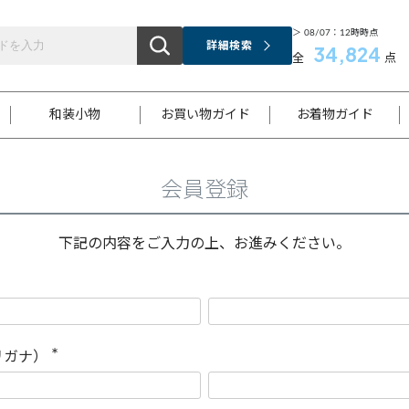
＞ 08/07：12時時点
詳細検索
34,824
全
点
和装小物
お買い物ガイド
お着物ガイド
会員登録
ス
お支払いについて
はじめてのお着物ガイド
新規会員登録
着物知識
スタッフブログ
サイズ案内
着物参考サイズ/採寸について
和色チャート集
お問い合わせ
処法
ご返品について
メールマガジンのご登録
着物販売方法について
関連サイト一覧
下記の内容をご入力の上、お進みください。
袋名古屋帯
黒留袖
帯締め
開き名
色留袖
帯揚げ
古屋帯
付下げ
帯締め
丸帯
色無地
作り帯
着物
配送について
商品ランクについて(当店基準)
帯揚げセット
ショール
小紋
浴衣
襦袢
和装コート
リガナ）
(
必
須