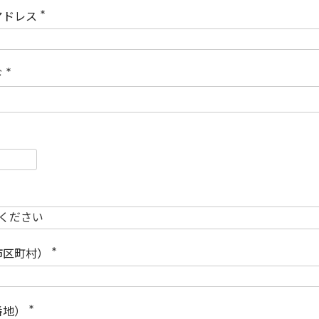
)
アドレス
(
必
須
)
ド
(
必
須
)
必
須
必
須
市区町村）
(
必
須
)
番地）