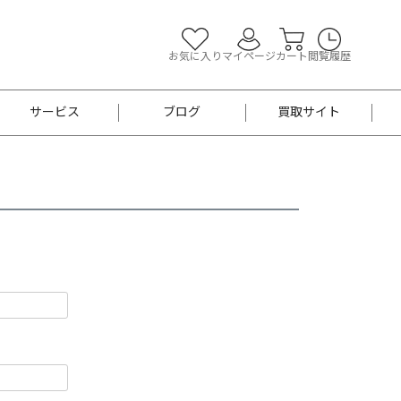
お気に入り
マイページ
カート
閲覧履歴
サービス
ブログ
買取サイト
よくあるご質問
お買い物診断
半幅帯
帯留め
お召
男性用帯
着物帯
新品
セット
袴
男性用