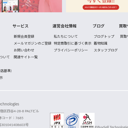
サービス
運営会社情報
ブログ
買取
新規会員登録
私たちについて
ブログトップ
買取
メールマガジンのご登録
特定商取引に基づく表示
着物知識
お問い合わせ
プライバシーポリシー
スタッフブログ
ついて
関連サイト一覧
店基準)
示
hnologies
宿区四谷4-28-8 PALTビル
コード：7685
1041408603号
©BuySell Technologies