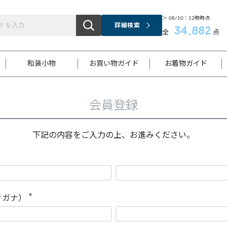
＞ 08/10：12時時点
詳細検索
34,882
全
点
和装小物
お買い物ガイド
お着物ガイド
会員登録
ス
お支払いについて
はじめてのお着物ガイド
新規会員登録
着物知識
スタッフブログ
サイズ案内
着物参考サイズ/採寸について
和色チャート集
お問い合わせ
処法
ご返品について
メールマガジンのご登録
着物販売方法について
関連サイト一覧
下記の内容をご入力の上、お進みください。
袋名古屋帯
黒留袖
帯締め
開き名
色留袖
帯揚げ
古屋帯
付下げ
帯締め
丸帯
色無地
作り帯
着物
配送について
商品ランクについて(当店基準)
帯揚げセット
ショール
小紋
浴衣
襦袢
和装コート
リガナ）
(
必
須