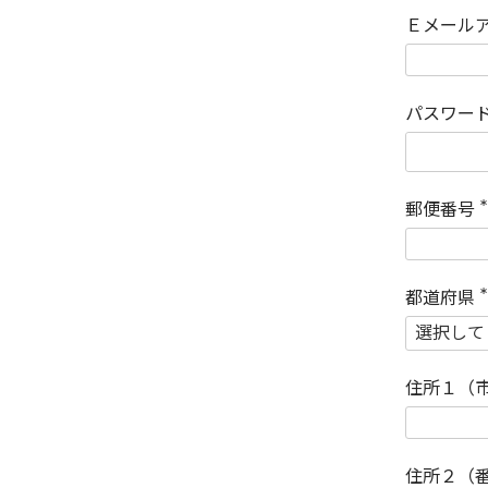
Ｅメール
パスワー
郵便番号
(
)
都道府県
(
)
住所１（
住所２（