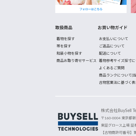
取扱商品
お買い物ガイド
着物を探す
お支払いについて
帯を探す
ご返品について
和装小物を探す
配送について
商品お取り寄せサービス
着物参考サイズ採寸に
よくあるご質問
商品ランクについて(当
古物営業法に基づく表
株式会社BuySell Tec
〒160-0004 東京都新
東証グロース上場 証券
【古物商許可番号】第30