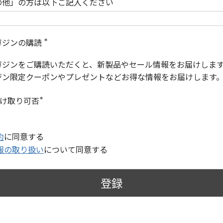
の他」の方は以下ご記入ください
ガジンの購読
(
必
ガジンをご購読いただくと、新製品やセール情報をお届けしま
須
)
ジン限定クーポンやプレゼントなどお得な情報をお届けします
受け取り可否
(
必
須
)
約
に同意する
報の取り扱い
について同意する
登録