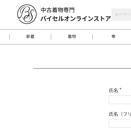
バイセルオンラインストア
会員登録
新着
着物
帯
お客様に届くまで
商品お取り寄せサービ
ご注文方法のご案内
お着物がにおう時の対
和装バッグ
訪問着
袋帯
名古屋帯
振袖
反物
梱包方法のご案内
氏名
(
必
須
江戸小紋
紬
)
氏名（フ