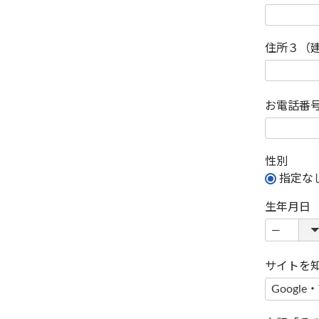
住所３（
お電話番
性別
指定な
生年月日
サイトを