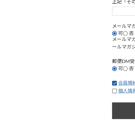
上記「そ
メールマ
可
否
メールマ
ールマガ
郵便DM
可
否
会員規
個人情