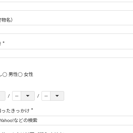
(
必
須
)
建物名）
号
(
必
須
)
し
男性
女性
知ったきっかけ
(
必
須
)