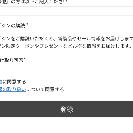
の他」の方は以下ご記入ください
ガジンの購読
(
必
ガジンをご購読いただくと、新製品やセール情報をお届けしま
須
)
ジン限定クーポンやプレゼントなどお得な情報をお届けします
受け取り可否
(
必
須
)
約
に同意する
報の取り扱い
について同意する
登録