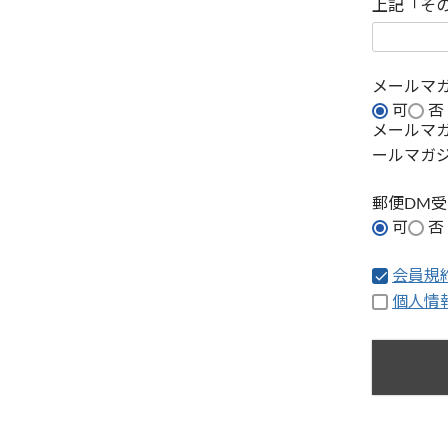
上記「そ
メールマ
可
否
メールマ
ールマガ
郵便DM
可
否
会員規
個人情