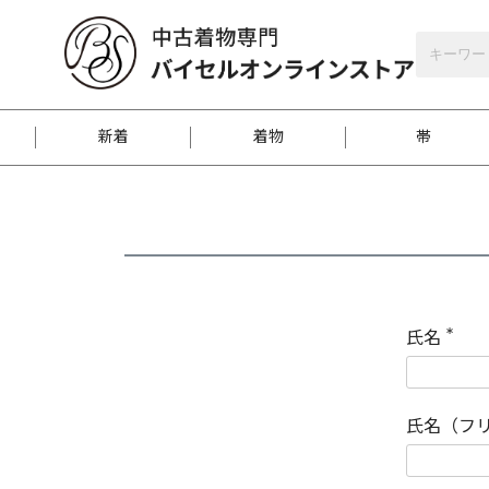
バイセルオンラインストア
会員登録
新着
着物
帯
お客様に届くまで
商品お取り寄せサービ
ご注文方法のご案内
お着物がにおう時の対
和装バッグ
訪問着
袋帯
名古屋帯
振袖
反物
梱包方法のご案内
氏名
(
必
須
江戸小紋
紬
)
氏名（フ