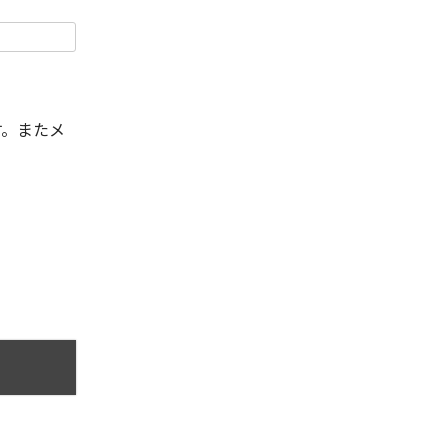
す。またメ
。