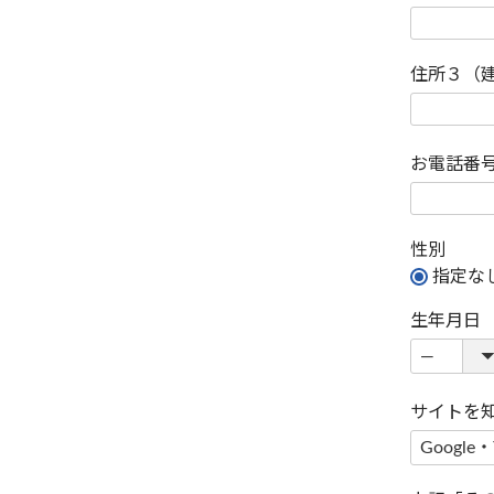
住所３（
お電話番
性別
指定な
生年月日
サイトを