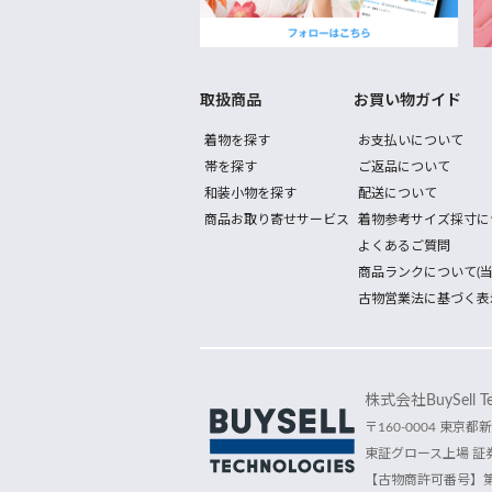
取扱商品
お買い物ガイド
着物を探す
お支払いについて
帯を探す
ご返品について
和装小物を探す
配送について
商品お取り寄せサービス
着物参考サイズ採寸に
よくあるご質問
商品ランクについて(当
古物営業法に基づく表
株式会社BuySell Tec
〒160-0004 東京都新
東証グロース上場 証券
【古物商許可番号】第30