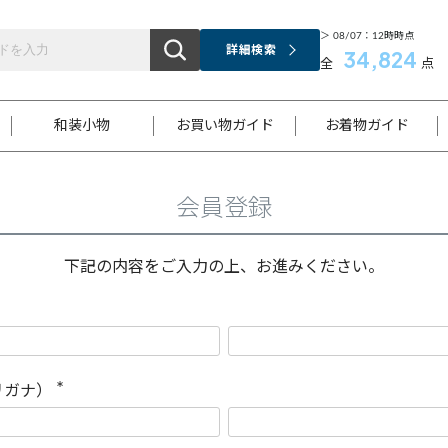
＞ 08/07：12時時点
詳細検索
34,824
全
点
和装小物
お買い物ガイド
お着物ガイド
会員登録
ス
お支払いについて
はじめてのお着物ガイド
新規会員登録
着物知識
スタッフブログ
サイズ案内
着物参考サイズ/採寸について
和色チャート集
お問い合わせ
処法
ご返品について
メールマガジンのご登録
着物販売方法について
関連サイト一覧
下記の内容をご入力の上、お進みください。
袋名古屋帯
黒留袖
帯締め
開き名
色留袖
帯揚げ
古屋帯
付下げ
帯締め
丸帯
色無地
作り帯
着物
配送について
商品ランクについて(当店基準)
帯揚げセット
ショール
小紋
浴衣
襦袢
和装コート
リガナ）
(
必
須