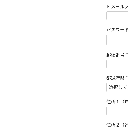
Ｅメール
パスワー
郵便番号
(
)
都道府県
(
)
住所１（
住所２（