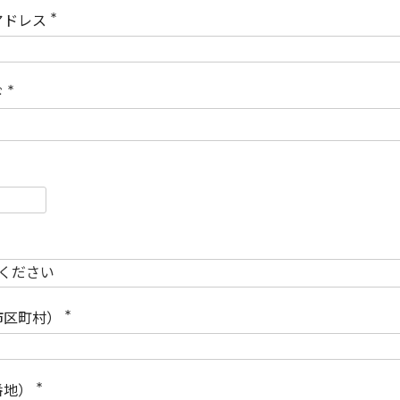
)
アドレス
(
必
須
)
ド
(
必
須
)
必
須
必
須
市区町村）
(
必
須
)
番地）