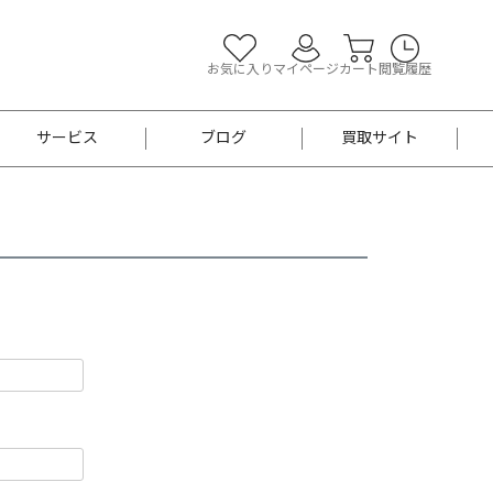
お気に入り
マイページ
カート
閲覧履歴
サービス
ブログ
買取サイト
よくあるご質問
お買い物診断
半幅帯
帯留め
お召
男性用帯
着物帯
新品
セット
袴
男性用