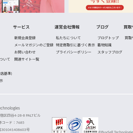
サービス
運営会社情報
ブログ
買取
新規会員登録
私たちについて
ブログトップ
買取
メールマガジンのご登録
特定商取引に基づく表示
着物知識
お問い合わせ
プライバシーポリシー
スタッフブログ
ついて
関連サイト一覧
店基準)
示
hnologies
宿区四谷4-28-8 PALTビル
コード：7685
1041408603号
©BuySell Technologies