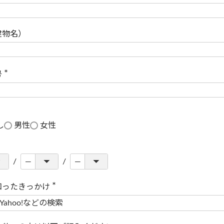
(
必
須
)
建物名）
号
(
必
須
)
し
男性
女性
知ったきっかけ
(
必
須
)