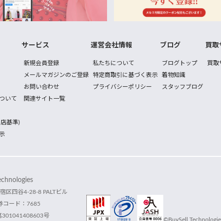
サービス
運営会社情報
ブログ
買取
新規会員登録
私たちについて
ブログトップ
買取
メールマガジンのご登録
特定商取引に基づく表示
着物知識
お問い合わせ
プライバシーポリシー
スタッフブログ
ついて
関連サイト一覧
店基準)
示
hnologies
宿区四谷4-28-8 PALTビル
コード：7685
1041408603号
©BuySell Technologies