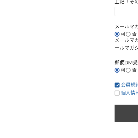
上記「そ
メールマ
可
否
メールマ
ールマガ
郵便DM
可
否
会員規
個人情