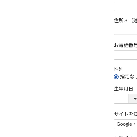
住所３（
お電話番
性別
指定な
生年月日
サイトを