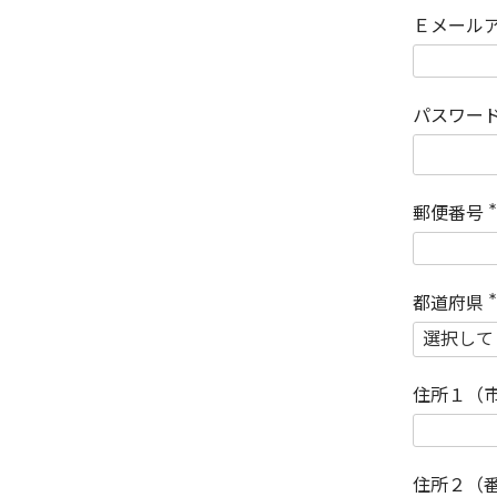
Ｅメール
パスワー
郵便番号
(
)
都道府県
(
)
住所１（
住所２（