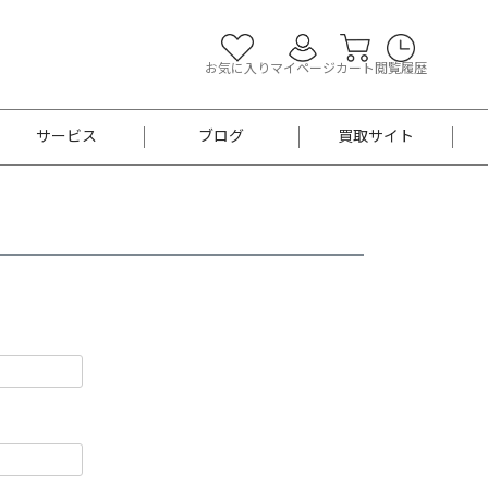
お気に入り
マイページ
カート
閲覧履歴
サービス
ブログ
買取サイト
よくあるご質問
お買い物診断
半幅帯
帯留め
お召
男性用帯
着物帯
新品
セット
袴
男性用