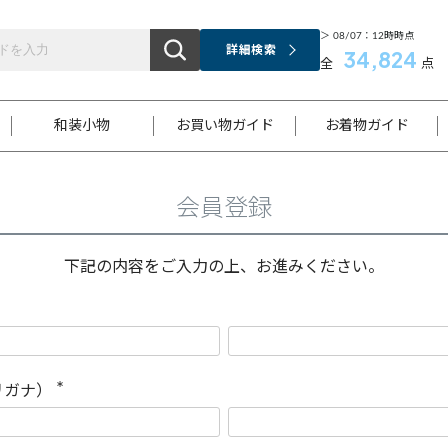
＞ 08/07：12時時点
詳細検索
34,824
全
点
和装小物
お買い物ガイド
お着物ガイド
会員登録
ス
お支払いについて
はじめてのお着物ガイド
新規会員登録
着物知識
スタッフブログ
サイズ案内
着物参考サイズ/採寸について
和色チャート集
お問い合わせ
処法
ご返品について
メールマガジンのご登録
着物販売方法について
関連サイト一覧
下記の内容をご入力の上、お進みください。
袋名古屋帯
黒留袖
帯締め
開き名
色留袖
帯揚げ
古屋帯
付下げ
帯締め
丸帯
色無地
作り帯
着物
配送について
商品ランクについて(当店基準)
帯揚げセット
ショール
小紋
浴衣
襦袢
和装コート
リガナ）
(
必
須