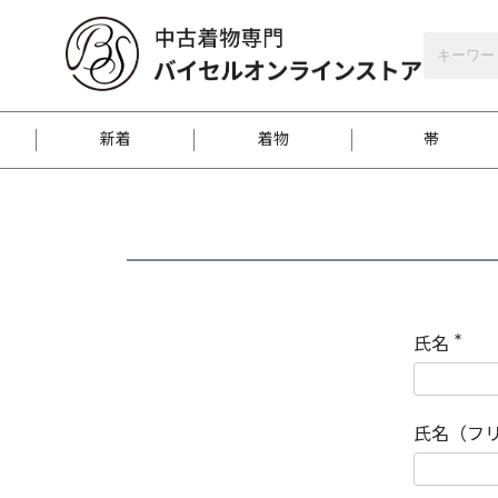
バイセルオンラインストア
会員登録
新着
着物
帯
お客様に届くまで
商品お取り寄せサービ
ご注文方法のご案内
お着物がにおう時の対
和装バッグ
訪問着
袋帯
名古屋帯
振袖
反物
梱包方法のご案内
氏名
(
必
須
江戸小紋
紬
)
氏名（フ