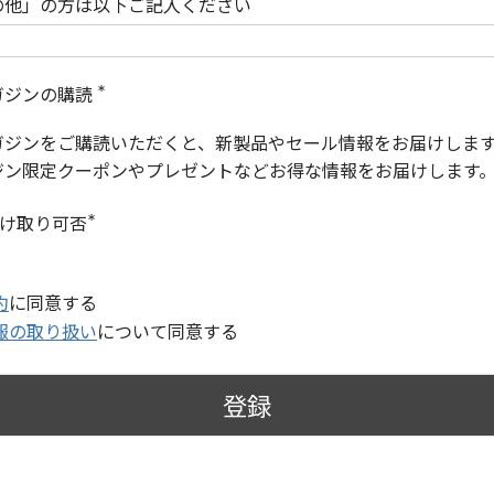
の他」の方は以下ご記入ください
ガジンの購読
(
必
ガジンをご購読いただくと、新製品やセール情報をお届けしま
須
)
ジン限定クーポンやプレゼントなどお得な情報をお届けします
受け取り可否
(
必
須
)
約
に同意する
報の取り扱い
について同意する
登録