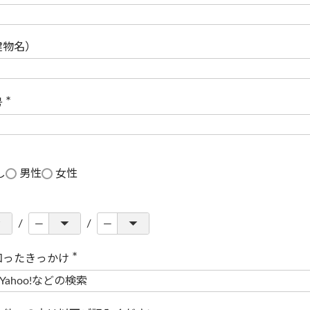
(
必
須
)
建物名）
号
(
必
須
)
し
男性
女性
知ったきっかけ
(
必
須
)