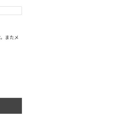
す。またメ
。