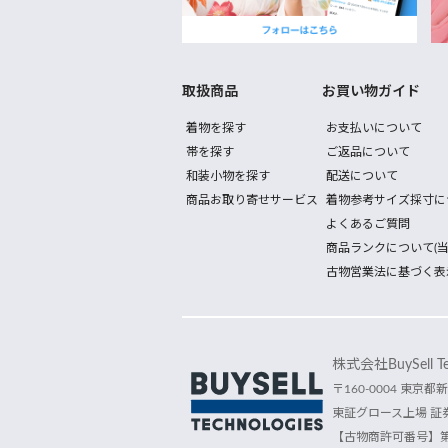
取扱商品
お買い物ガイド
着物を探す
お支払いについて
帯を探す
ご返品について
和装小物を探す
配送について
商品お取り寄せサービス
着物参考サイズ採寸に
よくあるご質問
商品ランクについて(当
古物営業法に基づく表
株式会社BuySell Tec
〒160-0004 東京都新
東証グロース上場 証券
【古物商許可番号】第30