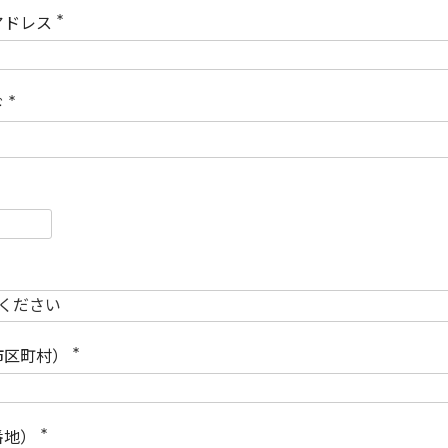
)
アドレス
(
必
須
)
ド
(
必
須
)
必
須
必
須
市区町村）
(
必
須
)
番地）