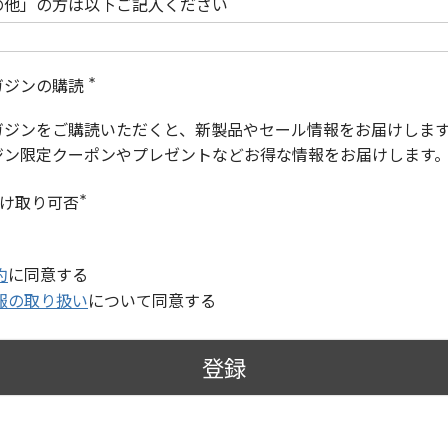
の他」の方は以下ご記入ください
ガジンの購読
(
必
ガジンをご購読いただくと、新製品やセール情報をお届けしま
須
)
ジン限定クーポンやプレゼントなどお得な情報をお届けします
受け取り可否
(
必
須
)
約
に同意する
報の取り扱い
について同意する
登録