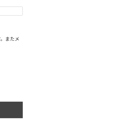
す。またメ
。