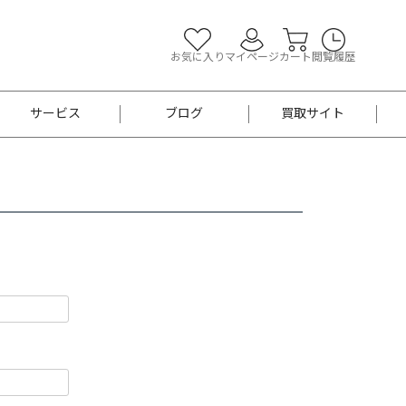
お気に入り
マイページ
カート
閲覧履歴
サービス
ブログ
買取サイト
よくあるご質問
お買い物診断
半幅帯
帯留め
お召
男性用帯
着物帯
新品
セット
袴
男性用