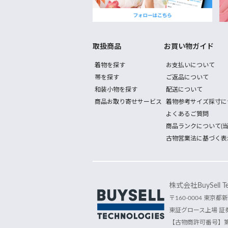
取扱商品
お買い物ガイド
着物を探す
お支払いについて
帯を探す
ご返品について
和装小物を探す
配送について
商品お取り寄せサービス
着物参考サイズ採寸に
よくあるご質問
商品ランクについて(当
古物営業法に基づく表
株式会社BuySell Tec
〒160-0004 東京都新
東証グロース上場 証券
【古物商許可番号】第30