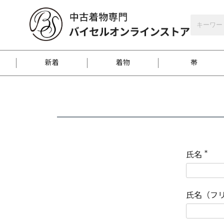
バイセルオンラインストア
会員登録
新着
着物
帯
お客様に届くまで
商品お取り寄せサービ
ご注文方法のご案内
お着物がにおう時の対
和装バッグ
訪問着
袋帯
名古屋帯
振袖
反物
梱包方法のご案内
氏名
(
必
須
江戸小紋
紬
)
氏名（フ