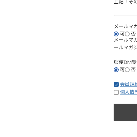
上記「そ
メールマ
可
否
メールマ
ールマガ
郵便DM
可
否
会員規
個人情