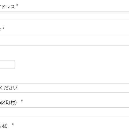
)
アドレス
(
必
須
)
ド
(
必
須
)
必
須
必
須
市区町村）
(
必
須
)
番地）