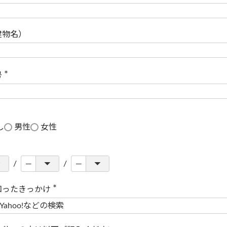
(
必
須
)
建物名）
号
(
必
須
)
し
男性
女性
知ったきっかけ
(
必
須
)