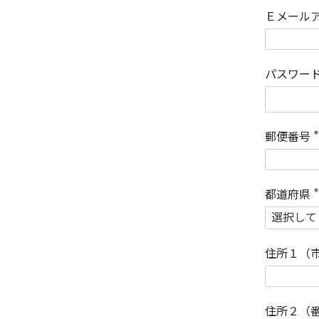
Ｅメール
パスワー
郵便番号
(
)
都道府県
(
)
住所１（
住所２（