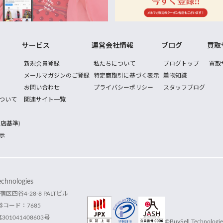
サービス
運営会社情報
ブログ
買取
新規会員登録
私たちについて
ブログトップ
買取
メールマガジンのご登録
特定商取引に基づく表示
着物知識
お問い合わせ
プライバシーポリシー
スタッフブログ
ついて
関連サイト一覧
店基準)
示
hnologies
宿区四谷4-28-8 PALTビル
コード：7685
1041408603号
©BuySell Technologies