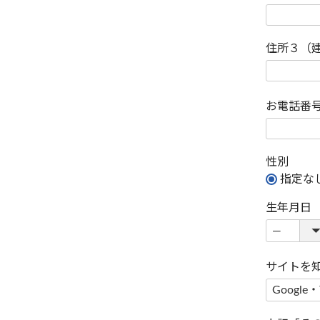
住所３（
お電話番
性別
指定な
生年月日
サイトを