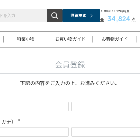
＞ 08/07：12時時点
詳細検索
34,824
全
点
和装小物
お買い物ガイド
お着物ガイド
会員登録
ス
お支払いについて
はじめてのお着物ガイド
新規会員登録
着物知識
スタッフブログ
サイズ案内
着物参考サイズ/採寸について
和色チャート集
お問い合わせ
処法
ご返品について
メールマガジンのご登録
着物販売方法について
関連サイト一覧
下記の内容をご入力の上、お進みください。
袋名古屋帯
黒留袖
帯締め
開き名
色留袖
帯揚げ
古屋帯
付下げ
帯締め
丸帯
色無地
作り帯
着物
配送について
商品ランクについて(当店基準)
帯揚げセット
ショール
小紋
浴衣
襦袢
和装コート
リガナ）
(
必
須