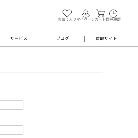
お気に入り
マイページ
カート
閲覧履歴
サービス
ブログ
買取サイト
よくあるご質問
お買い物診断
半幅帯
帯留め
お召
男性用帯
着物帯
新品
セット
袴
男性用