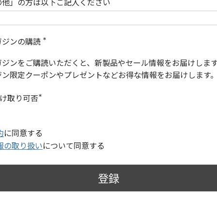
の他」の方は以下ご記入ください
ガジンの購読
(
必
ガジンをご購読いただくと、新製品やセール情報をお届けしま
須
)
ジン限定クーポンやプレゼントなどお得な情報をお届けします
受け取り可否
(
必
須
)
約
に同意する
報の取り扱い
について同意する
登録