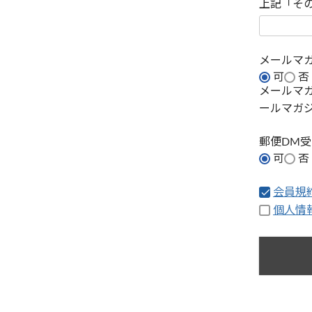
上記「そ
メールマ
可
否
メールマ
ールマガ
郵便DM
可
否
会員規
個人情