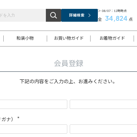
＞ 08/07：12時時点
詳細検索
34,824
全
点
和装小物
お買い物ガイド
お着物ガイド
会員登録
ス
お支払いについて
はじめてのお着物ガイド
新規会員登録
着物知識
スタッフブログ
サイズ案内
着物参考サイズ/採寸について
和色チャート集
お問い合わせ
処法
ご返品について
メールマガジンのご登録
着物販売方法について
関連サイト一覧
下記の内容をご入力の上、お進みください。
袋名古屋帯
黒留袖
帯締め
開き名
色留袖
帯揚げ
古屋帯
付下げ
帯締め
丸帯
色無地
作り帯
着物
配送について
商品ランクについて(当店基準)
帯揚げセット
ショール
小紋
浴衣
襦袢
和装コート
リガナ）
(
必
須