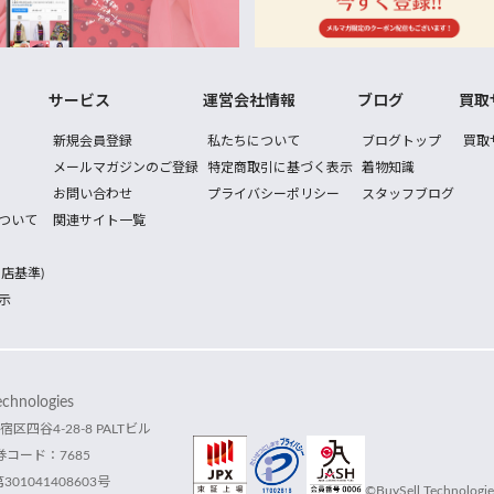
サービス
運営会社情報
ブログ
買取
新規会員登録
私たちについて
ブログトップ
買取
メールマガジンのご登録
特定商取引に基づく表示
着物知識
お問い合わせ
プライバシーポリシー
スタッフブログ
ついて
関連サイト一覧
店基準)
示
hnologies
宿区四谷4-28-8 PALTビル
コード：7685
1041408603号
©BuySell Technologies