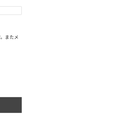
す。またメ
。