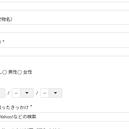
(
必
須
)
建物名）
号
(
必
須
)
し
男性
女性
知ったきっかけ
(
必
須
)