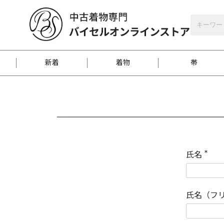
バイセルオンラインストア
会員登録
新着
着物
帯
お客様に届くまで
商品お取り寄せサービ
ご注文方法のご案内
お着物がにおう時の対
和装バッグ
訪問着
袋帯
名古屋帯
振袖
反物
梱包方法のご案内
氏名
(
必
須
江戸小紋
紬
)
氏名（フ