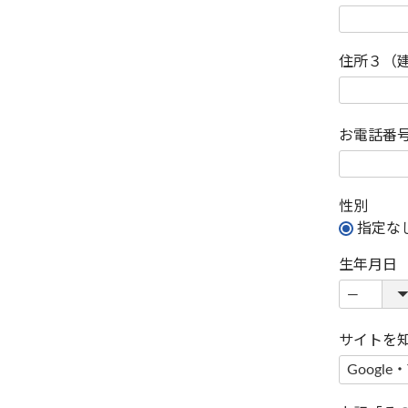
住所３（
お電話番
性別
指定な
生年月日
サイトを