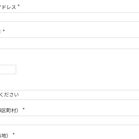
)
アドレス
(
必
須
)
ド
(
必
須
)
必
須
必
須
市区町村）
(
必
須
)
番地）