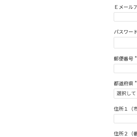
Ｅメール
パスワー
郵便番号
(
)
都道府県
(
)
住所１（
住所２（