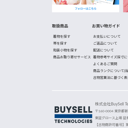
取扱商品
お買い物ガイド
着物を探す
お支払いについて
帯を探す
ご返品について
和装小物を探す
配送について
商品お取り寄せサービス
着物参考サイズ採寸に
よくあるご質問
商品ランクについて(当
古物営業法に基づく表
株式会社BuySell Tec
〒160-0004 東京都新
東証グロース上場 証券
【古物商許可番号】第30