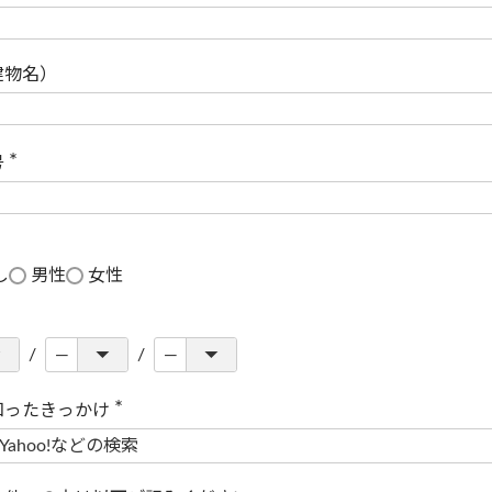
(
必
須
)
建物名）
号
(
必
須
)
し
男性
女性
知ったきっかけ
(
必
須
)