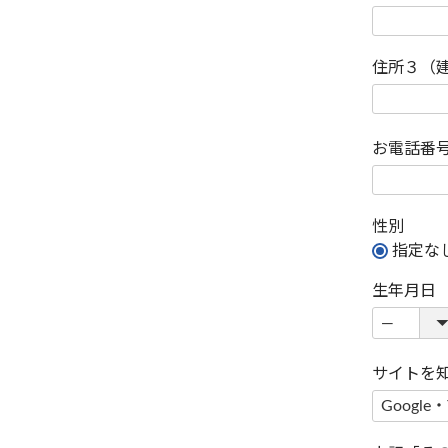
住所３（
お電話番
性別
指定な
生年月日
サイトを