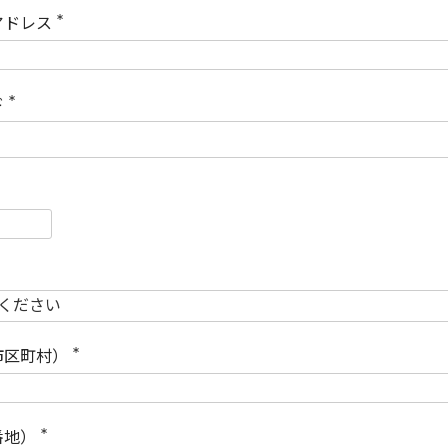
)
アドレス
(
必
須
)
ド
(
必
須
)
必
須
必
須
市区町村）
(
必
須
)
番地）