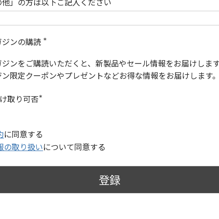
の他」の方は以下ご記入ください
ガジンの購読
(
必
ガジンをご購読いただくと、新製品やセール情報をお届けしま
須
)
ジン限定クーポンやプレゼントなどお得な情報をお届けします
受け取り可否
(
必
須
)
約
に同意する
報の取り扱い
について同意する
登録