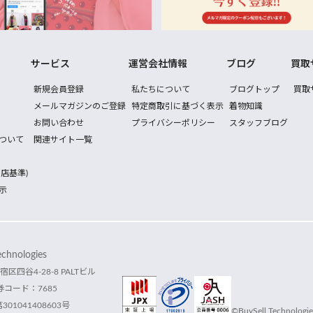
サービス
運営会社情報
ブログ
買取
新規会員登録
私たちについて
ブログトップ
買取
メールマガジンのご登録
特定商取引に基づく表示
着物知識
お問い合わせ
プライバシーポリシー
スタッフブログ
ついて
関連サイト一覧
店基準)
示
hnologies
宿区四谷4-28-8 PALTビル
コード：7685
1041408603号
©BuySell Technologies