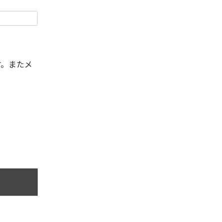
す。またメ
。