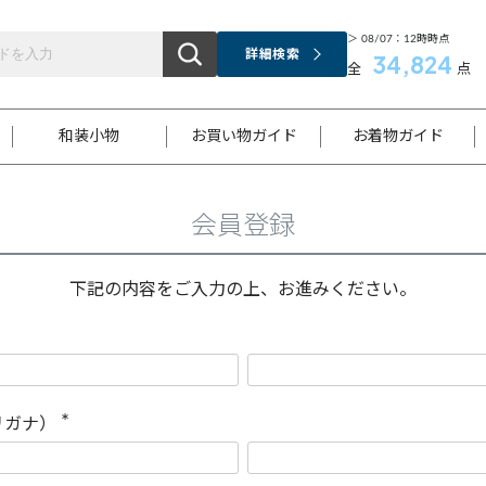
＞ 08/07：12時時点
詳細検索
34,824
全
点
和装小物
お買い物ガイド
お着物ガイド
会員登録
ス
お支払いについて
はじめてのお着物ガイド
新規会員登録
着物知識
スタッフブログ
サイズ案内
着物参考サイズ/採寸について
和色チャート集
お問い合わせ
処法
ご返品について
メールマガジンのご登録
着物販売方法について
関連サイト一覧
下記の内容をご入力の上、お進みください。
袋名古屋帯
黒留袖
帯締め
開き名
色留袖
帯揚げ
古屋帯
付下げ
帯締め
丸帯
色無地
作り帯
着物
配送について
商品ランクについて(当店基準)
帯揚げセット
ショール
小紋
浴衣
襦袢
和装コート
リガナ）
(
必
須