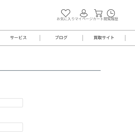
お気に入り
マイページ
カート
閲覧履歴
サービス
ブログ
買取サイト
よくあるご質問
お買い物診断
半幅帯
帯留め
お召
男性用帯
着物帯
新品
セット
袴
男性用