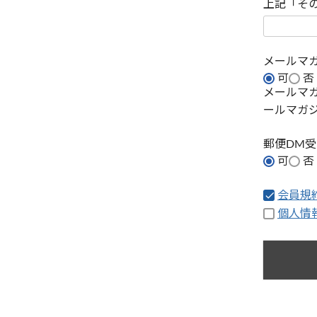
上記「そ
メールマ
可
否
メールマ
ールマガ
郵便DM
可
否
会員規
個人情