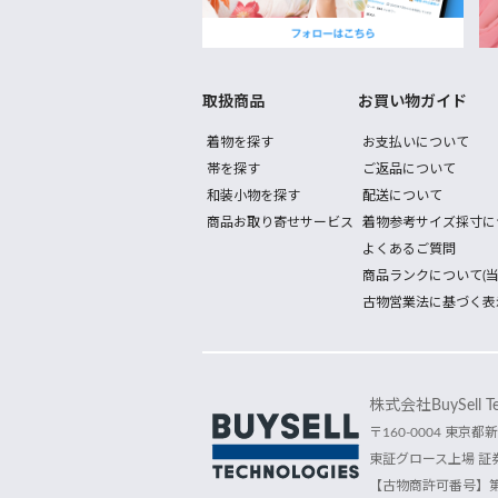
取扱商品
お買い物ガイド
着物を探す
お支払いについて
帯を探す
ご返品について
和装小物を探す
配送について
商品お取り寄せサービス
着物参考サイズ採寸に
よくあるご質問
商品ランクについて(当
古物営業法に基づく表
株式会社BuySell Tec
〒160-0004 東京都新
東証グロース上場 証券
【古物商許可番号】第30