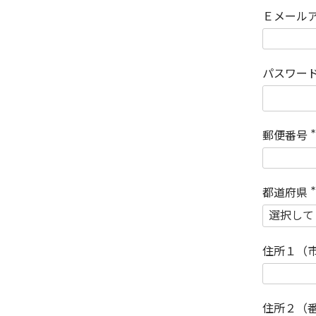
Ｅメール
パスワー
郵便番号
(
)
都道府県
(
)
住所１（
住所２（