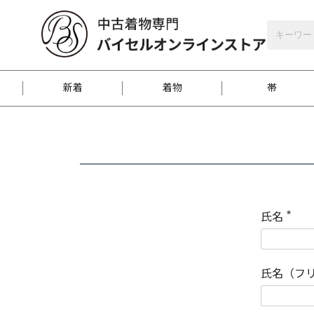
バイセルオンラインストア
会員登録
新着
着物
帯
お客様に届くまで
商品お取り寄せサービ
ご注文方法のご案内
お着物がにおう時の対
和装バッグ
訪問着
袋帯
名古屋帯
振袖
反物
梱包方法のご案内
氏名
(
必
須
江戸小紋
紬
)
氏名（フ