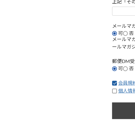
上記「そ
メールマ
可
否
メールマ
ールマガ
郵便DM
可
否
会員規
個人情