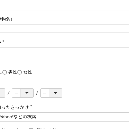
(
必
須
)
建物名）
号
(
必
須
)
し
男性
女性
知ったきっかけ
(
必
須
)