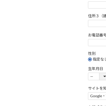
住所３（
お電話番
性別
指定な
生年月日
サイトを