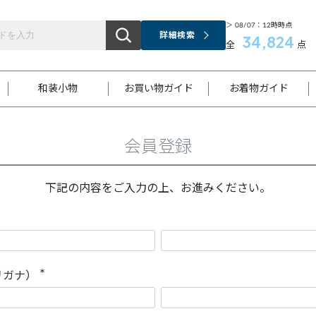
＞ 08/07：12時時点
詳細検索
34,824
全
点
和装小物
お買い物ガイド
お着物ガイド
会員登録
ス
お支払いについて
はじめてのお着物ガイド
新規会員登録
着物知識
スタッフブログ
サイズ案内
着物参考サイズ/採寸について
和色チャート集
お問い合わせ
処法
ご返品について
メールマガジンのご登録
着物販売方法について
関連サイト一覧
下記の内容をご入力の上、お進みください。
袋名古屋帯
黒留袖
帯締め
開き名
色留袖
帯揚げ
古屋帯
付下げ
帯締め
丸帯
色無地
作り帯
着物
配送について
商品ランクについて(当店基準)
帯揚げセット
ショール
小紋
浴衣
襦袢
和装コート
リガナ）
(
必
須