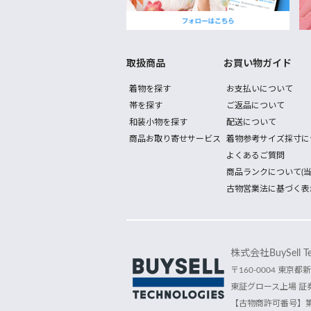
取扱商品
お買い物ガイド
着物を探す
お支払いについて
帯を探す
ご返品について
和装小物を探す
配送について
商品お取り寄せサービス
着物参考サイズ採寸に
よくあるご質問
商品ランクについて(当
古物営業法に基づく表
株式会社BuySell Tec
〒160-0004 東京都新
東証グロース上場 証券
【古物商許可番号】第30