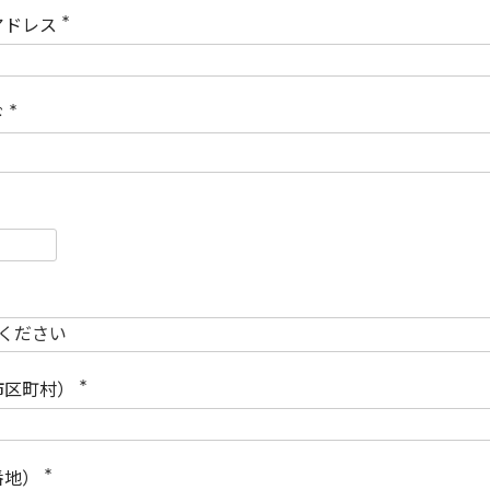
)
アドレス
(
必
須
)
ド
(
必
須
)
必
須
必
須
市区町村）
(
必
須
)
番地）