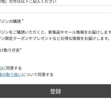
の他」の方は以下ご記入ください
ガジンの購読
(
必
ガジンをご購読いただくと、新製品やセール情報をお届けしま
須
)
ジン限定クーポンやプレゼントなどお得な情報をお届けします
受け取り可否
(
必
須
)
約
に同意する
報の取り扱い
について同意する
登録