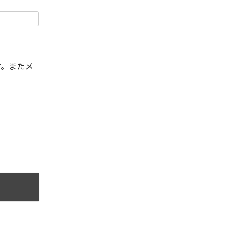
す。またメ
。