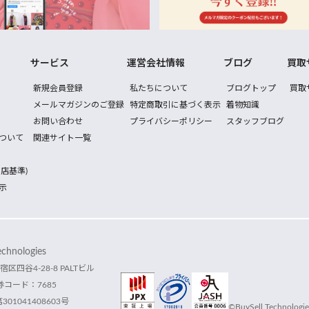
サービス
運営会社情報
ブログ
買取
新規会員登録
私たちについて
ブログトップ
買取
メールマガジンのご登録
特定商取引に基づく表示
着物知識
お問い合わせ
プライバシーポリシー
スタッフブログ
ついて
関連サイト一覧
店基準)
示
hnologies
宿区四谷4-28-8 PALTビル
コード：7685
1041408603号
©BuySell Technologies