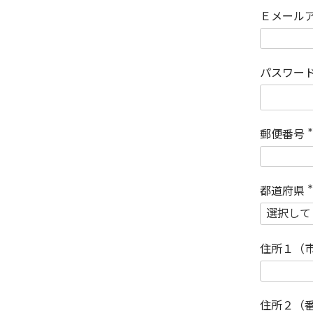
Ｅメール
パスワー
郵便番号
(
)
都道府県
(
)
住所１（
住所２（