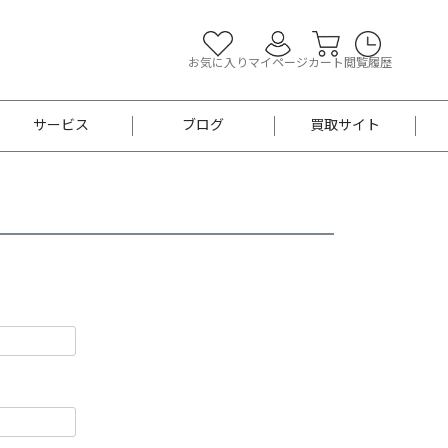
お気に入り
マイページ
カート
閲覧履歴
サービス
ブログ
買取サイト
よくあるご質問
お買い物診断
半幅帯
帯留め
お召
男性用帯
着物帯
新品
セット
袴
男性用