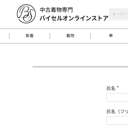
バイセルオンラインストア
会員登録
新着
着物
帯
お客様に届くまで
商品お取り寄せサービ
ご注文方法のご案内
お着物がにおう時の対
和装バッグ
訪問着
袋帯
名古屋帯
振袖
反物
梱包方法のご案内
氏名
(
必
須
江戸小紋
紬
)
氏名（フ