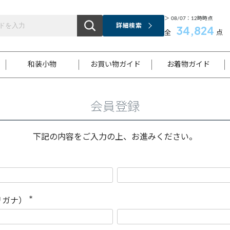
＞ 08/07：12時時点
詳細検索
34,824
全
点
和装小物
お買い物ガイド
お着物ガイド
会員登録
ス
お支払いについて
はじめてのお着物ガイド
新規会員登録
着物知識
スタッフブログ
サイズ案内
着物参考サイズ/採寸について
和色チャート集
お問い合わせ
処法
ご返品について
メールマガジンのご登録
着物販売方法について
関連サイト一覧
下記の内容をご入力の上、お進みください。
袋名古屋帯
黒留袖
帯締め
開き名
色留袖
帯揚げ
古屋帯
付下げ
帯締め
丸帯
色無地
作り帯
着物
配送について
商品ランクについて(当店基準)
帯揚げセット
ショール
小紋
浴衣
襦袢
和装コート
リガナ）
(
必
須