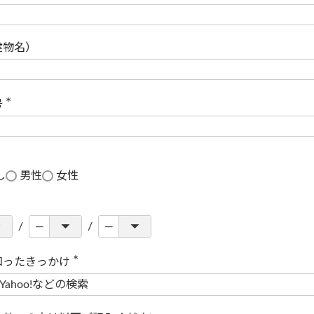
(
必
須
)
建物名）
号
(
必
須
)
し
男性
女性
知ったきっかけ
(
必
須
)