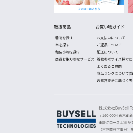
取扱商品
お買い物ガイド
着物を探す
お支払いについて
帯を探す
ご返品について
和装小物を探す
配送について
商品お取り寄せサービス
着物参考サイズ採寸に
よくあるご質問
商品ランクについて(当
古物営業法に基づく表
株式会社BuySell Tec
〒160-0004 東京都新
東証グロース上場 証券
【古物商許可番号】第30