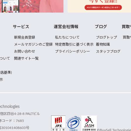
サービス
運営会社情報
ブログ
買取
新規会員登録
私たちについて
ブログトップ
買取
メールマガジンのご登録
特定商取引に基づく表示
着物知識
お問い合わせ
プライバシーポリシー
スタッフブログ
ついて
関連サイト一覧
店基準)
示
hnologies
宿区四谷4-28-8 PALTビル
コード：7685
1041408603号
©BuySell Technologies