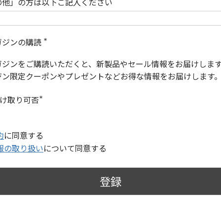
の他」の方は以下ご記入ください
ガジンの購読
(
必
ガジンをご購読いただくと、新製品やセール情報をお届けしま
須
)
ジン限定クーポンやプレゼントなどお得な情報をお届けします
受け取り可否
(
必
須
)
約
に同意する
報の取り扱い
について同意する
登録