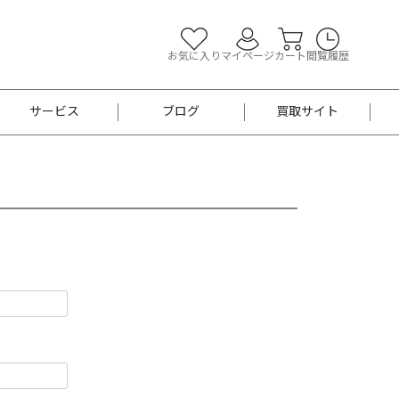
お気に入り
マイページ
カート
閲覧履歴
サービス
ブログ
買取サイト
よくあるご質問
お買い物診断
半幅帯
帯留め
お召
男性用帯
着物帯
新品
セット
袴
男性用