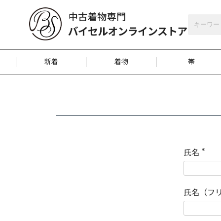
バイセルオンラインストア
会員登録
新着
着物
帯
お客様に届くまで
商品お取り寄せサービ
ご注文方法のご案内
お着物がにおう時の対
和装バッグ
訪問着
袋帯
名古屋帯
振袖
反物
梱包方法のご案内
氏名
(
必
須
江戸小紋
紬
)
氏名（フ