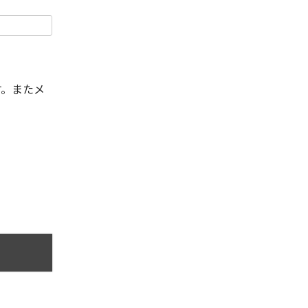
す。またメ
。