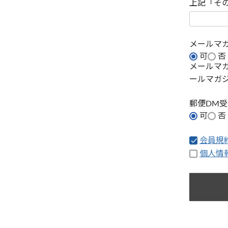
上記「そ
メールマ
可
否
メールマ
ールマガ
郵便DM
可
否
会員規
個人情