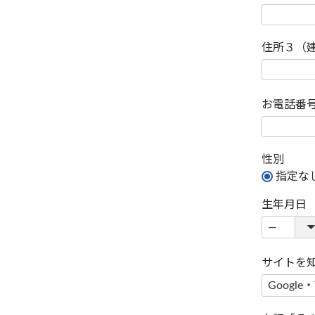
住所３（
お電話番
性別
指定な
生年月日
サイトを