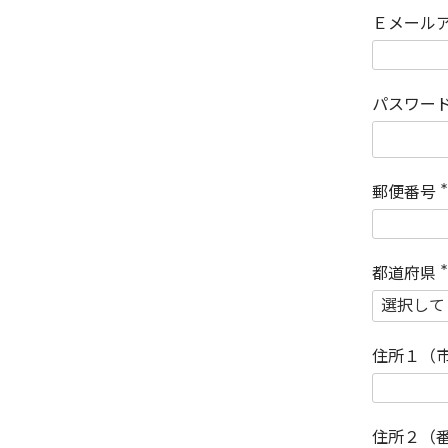
Ｅメール
パスワー
郵便番号
(
)
都道府県
(
)
住所１（
住所２（