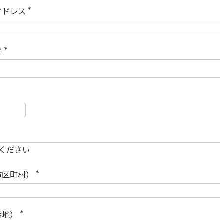
)
アドレス
(
必
須
)
ド
(
必
須
)
必
須
必
須
市区町村）
(
必
須
)
番地）