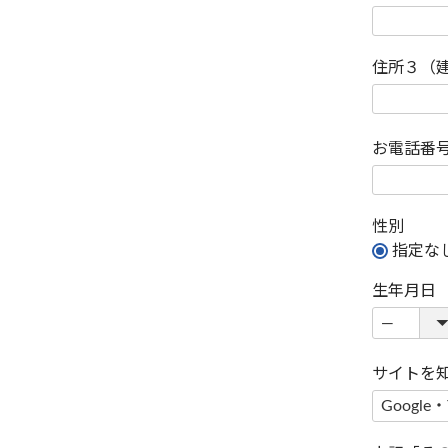
住所３（
お電話番
性別
指定な
生年月日
サイトを