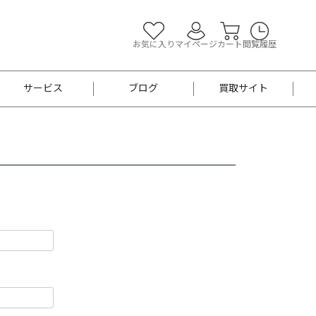
お気に入り
マイページ
カート
閲覧履歴
サービス
ブログ
買取サイト
よくあるご質問
お買い物診断
半幅帯
帯留め
お召
男性用帯
着物帯
新品
セット
袴
男性用