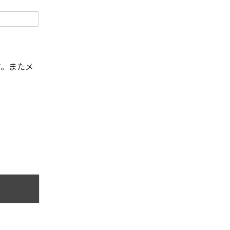
す。またメ
。