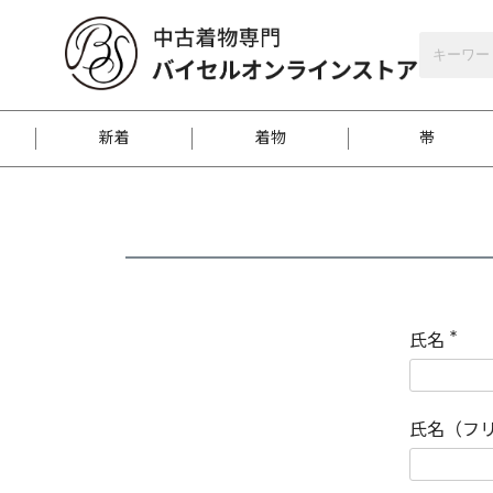
バイセルオンラインストア
会員登録
新着
着物
帯
お客様に届くまで
商品お取り寄せサービ
ご注文方法のご案内
お着物がにおう時の対
和装バッグ
訪問着
袋帯
名古屋帯
振袖
反物
梱包方法のご案内
氏名
(
必
須
江戸小紋
紬
)
氏名（フ