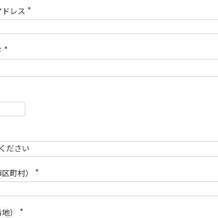
)
アドレス
(
必
須
)
ド
(
必
須
)
必
須
必
須
市区町村）
(
必
須
)
番地）