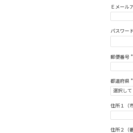
Ｅメール
パスワー
郵便番号
(
)
都道府県
(
)
住所１（
住所２（