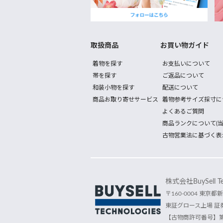
取扱商品
お買い物ガイド
着物を探す
お支払いについて
帯を探す
ご返品について
和装小物を探す
配送について
商品お取り寄せサービス
着物参考サイズ採寸に
よくあるご質問
商品ランクについて(当
古物営業法に基づく表
株式会社BuySell Tec
〒160-0004 東京都新
東証グロース上場 証券
【古物商許可番号】第30