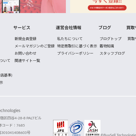
サービス
運営会社情報
ブログ
買取
新規会員登録
私たちについて
ブログトップ
買取
メールマガジンのご登録
特定商取引に基づく表示
着物知識
お問い合わせ
プライバシーポリシー
スタッフブログ
ついて
関連サイト一覧
店基準)
示
hnologies
宿区四谷4-28-8 PALTビル
コード：7685
1041408603号
©BuySell Technologies