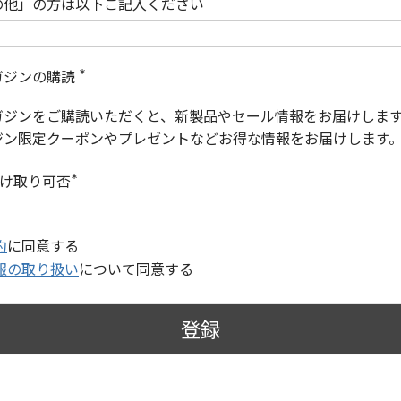
の他」の方は以下ご記入ください
ガジンの購読
(
必
ガジンをご購読いただくと、新製品やセール情報をお届けしま
須
)
ジン限定クーポンやプレゼントなどお得な情報をお届けします
受け取り可否
(
必
須
)
約
に同意する
報の取り扱い
について同意する
登録