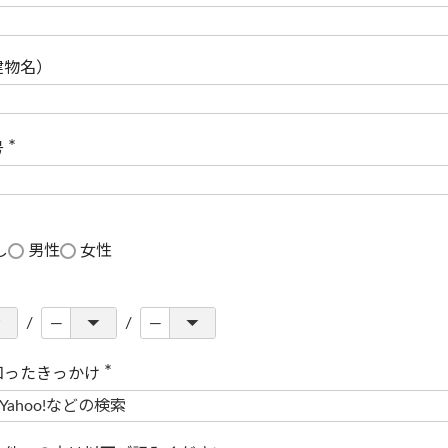
(
必
須
)
建物名）
号
(
必
須
)
し
男性
女性
知ったきっかけ
(
必
須
)