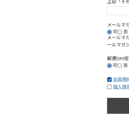
上記「そ
メールマ
可
否
メールマ
ールマガ
郵便DM
可
否
会員規
個人情