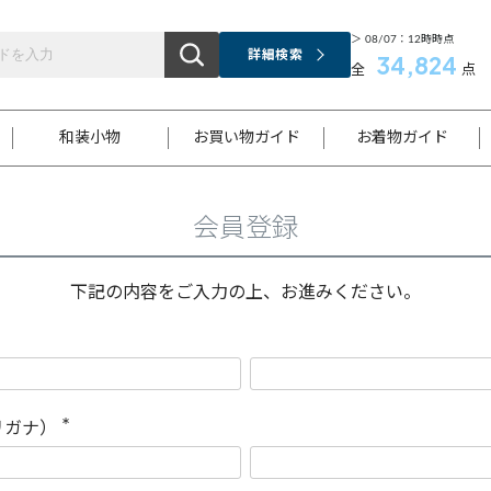
＞ 08/07：12時時点
詳細検索
34,824
全
点
和装小物
お買い物ガイド
お着物ガイド
会員登録
ス
お支払いについて
はじめてのお着物ガイド
新規会員登録
着物知識
スタッフブログ
サイズ案内
着物参考サイズ/採寸について
和色チャート集
お問い合わせ
処法
ご返品について
メールマガジンのご登録
着物販売方法について
関連サイト一覧
下記の内容をご入力の上、お進みください。
袋名古屋帯
黒留袖
帯締め
開き名
色留袖
帯揚げ
古屋帯
付下げ
帯締め
丸帯
色無地
作り帯
着物
配送について
商品ランクについて(当店基準)
帯揚げセット
ショール
小紋
浴衣
襦袢
和装コート
リガナ）
(
必
須