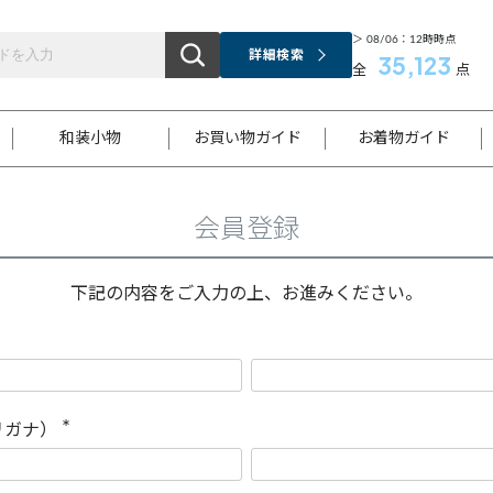
＞ 08/06：12時時点
詳細検索
35,123
全
点
和装小物
お買い物ガイド
お着物ガイド
会員登録
ス
お支払いについて
はじめてのお着物ガイド
新規会員登録
着物知識
スタッフブログ
サイズ案内
着物参考サイズ/採寸について
和色チャート集
お問い合わせ
処法
ご返品について
メールマガジンのご登録
着物販売方法について
関連サイト一覧
下記の内容をご入力の上、お進みください。
袋名古屋帯
黒留袖
帯締め
開き名
色留袖
帯揚げ
古屋帯
付下げ
帯締め
丸帯
色無地
作り帯
着物
配送について
商品ランクについて(当店基準)
帯揚げセット
ショール
小紋
浴衣
襦袢
和装コート
リガナ）
(
必
須