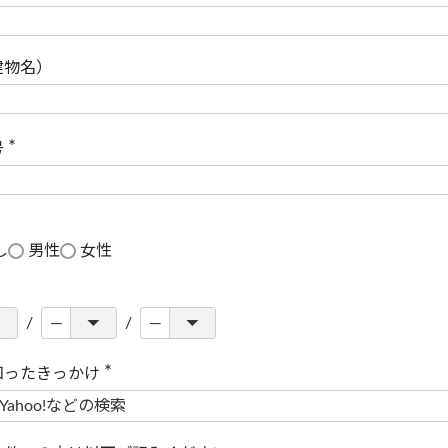
(
必
須
)
建物名）
号
(
必
須
)
し
男性
女性
知ったきっかけ
(
必
須
)