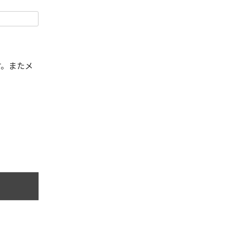
す。またメ
。