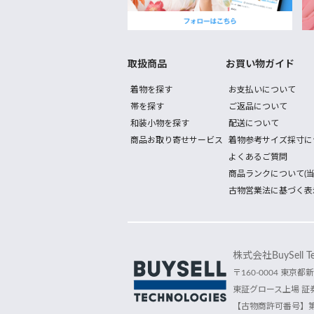
取扱商品
お買い物ガイド
着物を探す
お支払いについて
帯を探す
ご返品について
和装小物を探す
配送について
商品お取り寄せサービス
着物参考サイズ採寸に
よくあるご質問
商品ランクについて(当
古物営業法に基づく表
株式会社BuySell Tec
〒160-0004 東京都新
東証グロース上場 証券
【古物商許可番号】第30