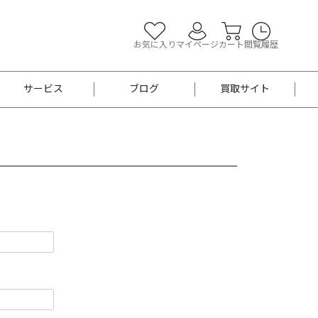
お気に入り
マイページ
カート
閲覧履歴
サービス
ブログ
買取サイト
よくあるご質問
お買い物診断
半幅帯
帯留め
お召
男性用帯
着物帯
新品
セット
袴
男性用