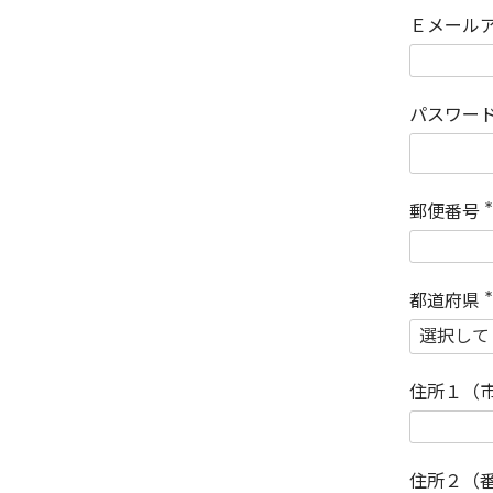
Ｅメール
パスワー
郵便番号
(
)
都道府県
(
)
住所１（
住所２（