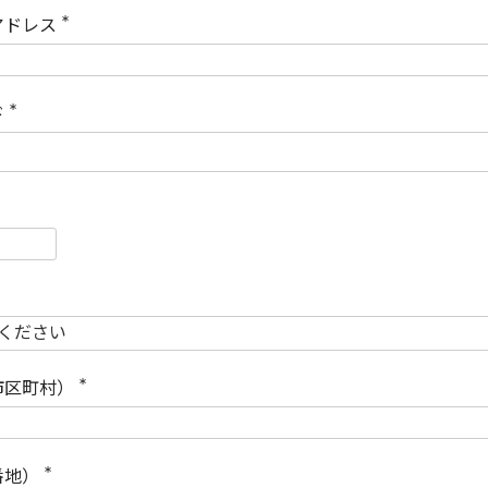
)
アドレス
(
必
須
)
ド
(
必
須
)
必
須
必
須
市区町村）
(
必
須
)
番地）