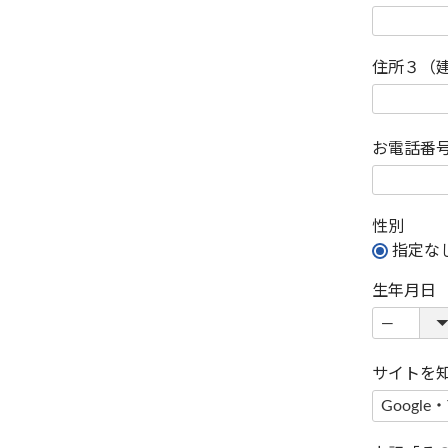
住所３（
お電話番
性別
指定な
生年月日
サイトを