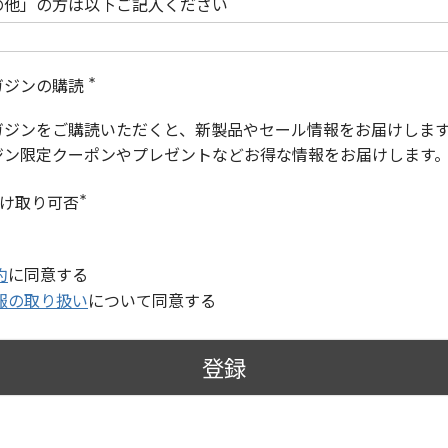
の他」の方は以下ご記入ください
ガジンの購読
(
必
ガジンをご購読いただくと、新製品やセール情報をお届けしま
須
)
ジン限定クーポンやプレゼントなどお得な情報をお届けします
受け取り可否
(
必
須
)
約
に同意する
報の取り扱い
について同意する
登録