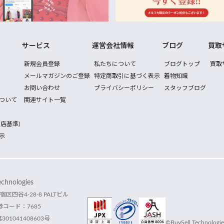
サービス
運営会社情報
ブログ
買取
新規会員登録
私たちについて
ブログトップ
買取
メールマガジンのご登録
特定商取引に基づく表示
着物知識
お問い合わせ
プライバシーポリシー
スタッフブログ
ついて
関連サイト一覧
店基準)
示
hnologies
宿区四谷4-28-8 PALTビル
コード：7685
1041408603号
©BuySell Technologies