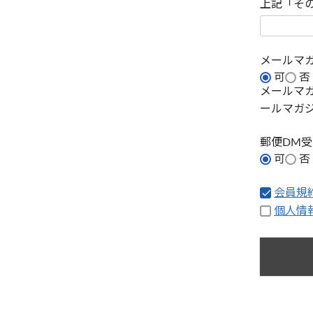
上記「そ
メールマ
可
否
メールマ
ールマガ
郵便DM
可
否
会員規
個人情