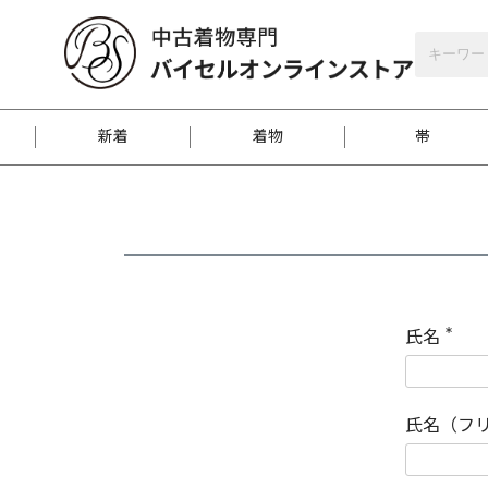
バイセルオンラインストア
会員登録
新着
着物
帯
お客様に届くまで
商品お取り寄せサービ
ご注文方法のご案内
お着物がにおう時の対
和装バッグ
訪問着
袋帯
名古屋帯
振袖
反物
梱包方法のご案内
氏名
(
必
須
江戸小紋
紬
)
氏名（フ